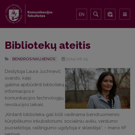
EN
Bibliotekų ateitis
BENDROS NAUJIENOS
2014-06-25
Dėstytoja Laura Juchnevič
svarsto, kaip
galima apibūdinti biblioteką
informacijos ir
komunikacijos technologijų
revoliucijos laikais.
„Kintanti biblioteka gali būti vadinama bendruomenės
kūrybiškumo inkubatoriumi, socialiniu aviliu, verslumo
puoselėtoja, raštingumo ugdytoja ir skleidėja“, – mano KF
lektorė.