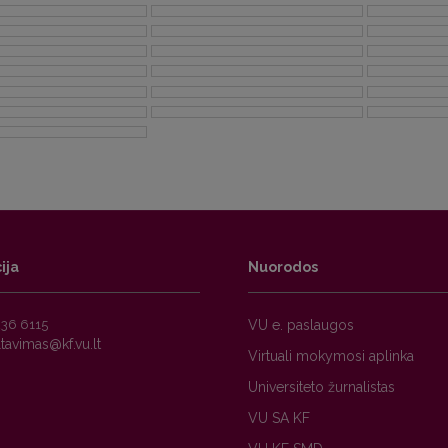
ija
Nuorodos
236 6115
VU e. paslaugos
Virtuali mokymosi aplinka
Universiteto žurnalistas
VU SA KF