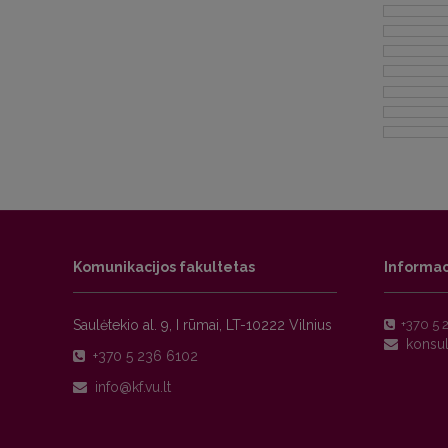
Komunikacijos fakultetas
Informac
Saulėtekio al. 9, I rūmai, LT-10222 Vilnius
+370 5 
+370 5 236 6102