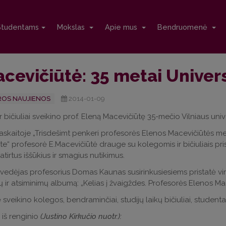
Studentams
Mokslas
Apie mus
Bendruomenė
cevičiūtė: 35 metai Univer
OS NAUJIENOS
2014-01-09
r bičiuliai sveikino prof. Eleną Macevičiūtę 35-mečio Vilniaus univ
askaitoje „Trisdešimt penkeri profesorės Elenos Macevičiūtės met
ete“ profesorė E.Macevičiūtė drauge su kolegomis ir bičiuliais pr
tirtus iššūkius ir smagius nutikimus.
vedėjas profesorius Domas Kaunas susirinkusiesiems pristatė virt
 ir atsiminimų albumą: „Kelias į žvaigždes. Profesorės Elenos Mace
sveikino kolegos, bendraminčiai, studijų laikų bičiuliai, studenta
 iš renginio
(Justino Kirkučio nuotr.):