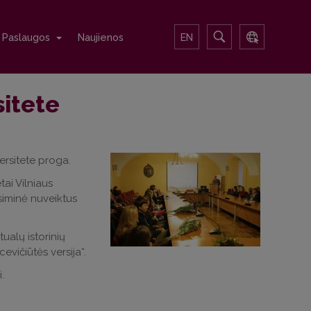
Paslaugos
Naujienos
EN
sitete
ersitete proga.
ai Vilniaus
isiminė nuveiktus
ualų istorinių
vičiūtės versija“.
i.