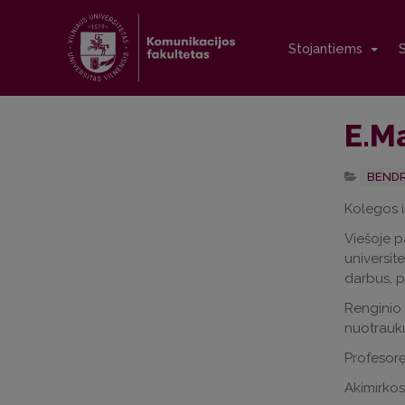
Stojantiems
E.Ma
BENDR
Kolegos i
Viešoje p
universit
darbus, pa
Renginio 
nuotraukų
Profesorę 
Akimirkos