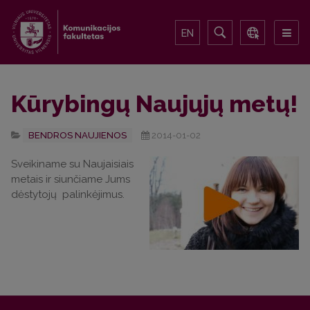
EN
Kūrybingų Naujųjų metų!
BENDROS NAUJIENOS
2014-01-02
Sveikiname su Naujaisiais
metais ir siunčiame Jums
dėstytojų palinkėjimus.