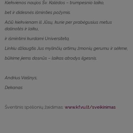
Kiekvienos naujos Šv. Kalėdos – trumpesnio laiko,
bet ir didesnės išminties požymis.
Ačiū kiekvienam iš Jūsų, kurie per prabėgusius metus
dalinotės ir laiku,
ir išmintimi kurdami Universitetą.
Linkiu džiaugtis Jus mylinčių artimų žmonių gerumu ir sėkme,
būkime jiems dosnūs – laikas atrodys ilgesnis.
Andrius Vaišnys,
Dekanas
Šventinis spėlionių žaidimas:
www.kf.vu.lt/sveikinimas