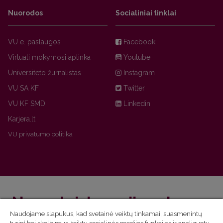
Nuorodos
Socialiniai tinklai
VU e. paslaugos
Facebook
Virtuali mokymosi aplinka
Youtube
Universiteto žurnalistas
Instagram
VU SA KF
Twitter
VU KF SMD
Linkedin
Karjera.lt
VU privatumo politika
Nepraleisk naujienų!
Naudojame slapukus, kad svetainė veiktų tinkamai, suasmenintų