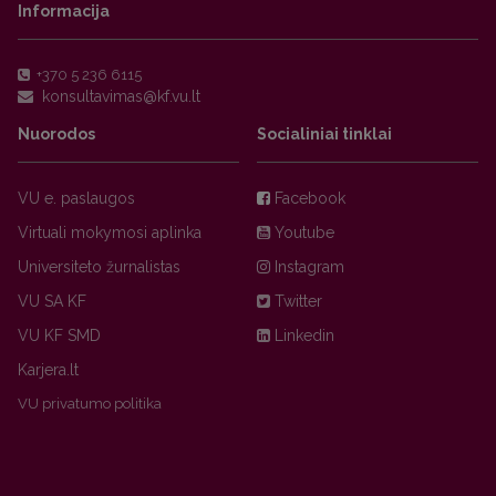
Informacija
+370 5 236 6115
Nuorodos
Socialiniai tinklai
VU e. paslaugos
Facebook
Virtuali mokymosi aplinka
Youtube
Universiteto žurnalistas
Instagram
VU SA KF
Twitter
VU KF SMD
Linkedin
Karjera.lt
VU privatumo politika