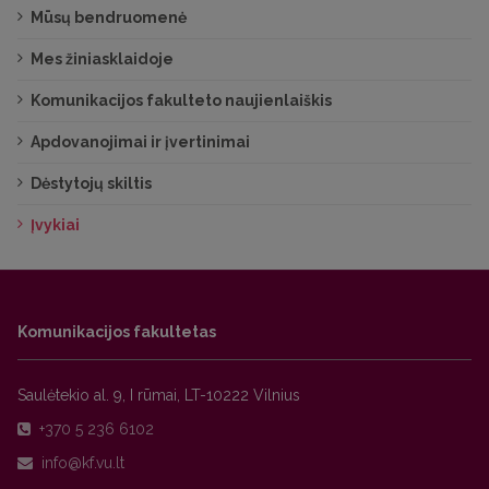
Mūsų bendruomenė
Mes žiniasklaidoje
Komunikacijos fakulteto naujienlaiškis
Apdovanojimai ir įvertinimai
Dėstytojų skiltis
Įvykiai
Komunikacijos fakultetas
Saulėtekio al. 9, I rūmai, LT-10222 Vilnius
+370 5 236 6102