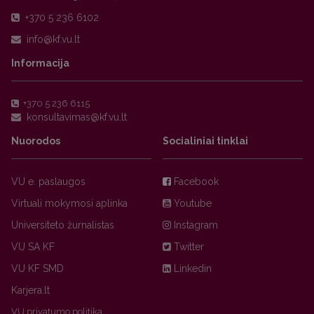
+370 5 236 6102
Informacija
+370 5 236 6115
Nuorodos
Socialiniai tinklai
VU e. paslaugos
Facebook
Virtuali mokymosi aplinka
Youtube
Universiteto žurnalistas
Instagram
VU SA KF
Twitter
VU KF SMD
Linkedin
Karjera.lt
VU privatumo politika