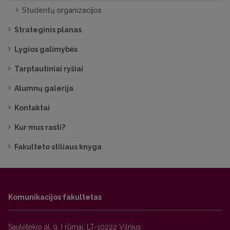
Studentų organizacijos
Strateginis planas
Lygios galimybės
Tarptautiniai ryšiai
Alumnų galerija
Kontaktai
Kur mus rasti?
Fakulteto stiliaus knyga
Komunikacijos fakultetas
Saulėtekio al. 9, I rūmai, LT-10222 Vilnius