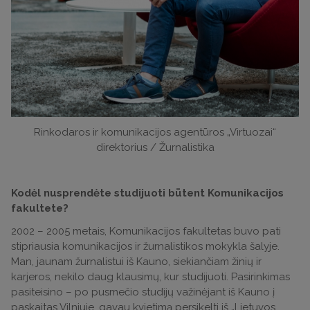
Rinkodaros ir komunikacijos agentūros „Virtuozai“
direktorius / Žurnalistika
Kodėl nusprendėte studijuoti būtent Komunikacijos
fakultete?
2002 – 2005 metais, Komunikacijos fakultetas buvo pati
stipriausia komunikacijos ir žurnalistikos mokykla šalyje.
Man, jaunam žurnalistui iš Kauno, siekiančiam žinių ir
karjeros, nekilo daug klausimų, kur studijuoti. Pasirinkimas
pasiteisino – po pusmečio studijų važinėjant iš Kauno į
paskaitas Vilniuje, gavau kvietimą persikelti iš „Lietuvos