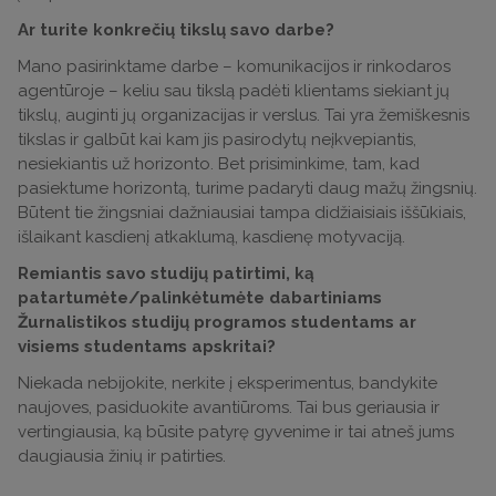
Ar turite konkrečių tikslų savo darbe?
Mano pasirinktame darbe – komunikacijos ir rinkodaros
agentūroje – keliu sau tikslą padėti klientams siekiant jų
tikslų, auginti jų organizacijas ir verslus. Tai yra žemiškesnis
tikslas ir galbūt kai kam jis pasirodytų neįkvepiantis,
nesiekiantis už horizonto. Bet prisiminkime, tam, kad
pasiektume horizontą, turime padaryti daug mažų žingsnių.
Būtent tie žingsniai dažniausiai tampa didžiaisiais iššūkiais,
išlaikant kasdienį atkaklumą, kasdienę motyvaciją.
Remiantis savo studijų patirtimi, ką
patartumėte/palinkėtumėte dabartiniams
Žurnalistikos studijų programos studentams ar
visiems studentams apskritai?
Niekada nebijokite, nerkite į eksperimentus, bandykite
naujoves, pasiduokite avantiūroms. Tai bus geriausia ir
vertingiausia, ką būsite patyrę gyvenime ir tai atneš jums
daugiausia žinių ir patirties.