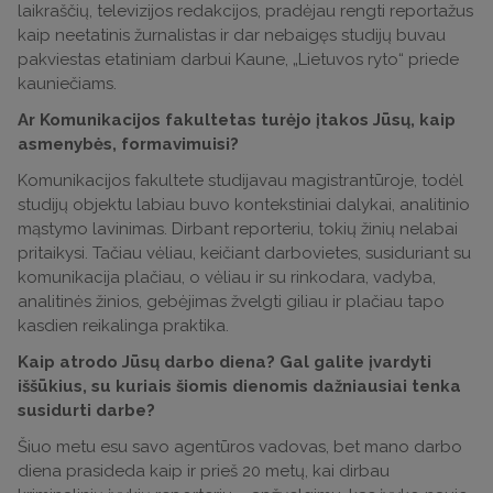
laikraščių, televizijos redakcijos, pradėjau rengti reportažus
kaip neetatinis žurnalistas ir dar nebaigęs studijų buvau
pakviestas etatiniam darbui Kaune, „Lietuvos ryto“ priede
kauniečiams.
Ar Komunikacijos fakultetas turėjo įtakos Jūsų, kaip
asmenybės, formavimuisi?
Komunikacijos fakultete studijavau magistrantūroje, todėl
studijų objektu labiau buvo kontekstiniai dalykai, analitinio
mąstymo lavinimas. Dirbant reporteriu, tokių žinių nelabai
pritaikysi. Tačiau vėliau, keičiant darbovietes, susiduriant su
komunikacija plačiau, o vėliau ir su rinkodara, vadyba,
analitinės žinios, gebėjimas žvelgti giliau ir plačiau tapo
kasdien reikalinga praktika.
Kaip atrodo Jūsų darbo diena? Gal galite įvardyti
iššūkius, su kuriais šiomis dienomis dažniausiai tenka
susidurti darbe?
Šiuo metu esu savo agentūros vadovas, bet mano darbo
diena prasideda kaip ir prieš 20 metų, kai dirbau