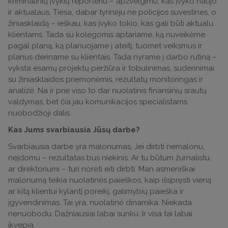
kriminalinių įvykių reporteriu – apžvelgimu, kas įvyko naujo
ir aktualaus. Tiesa, dabar tyrinėju ne policijos suvestines, o
žiniasklaidą – ieškau, kas įvyko tokio, kas gali būti aktualu
klientams. Tada su kolegomis aptariame, ką nuveikėme
pagal planą, ką planuojame į ateitį, tuomet veiksmus ir
planus deriname su klientais. Tada nyrame į darbo rutiną –
vyksta esamų projektų peržiūra ir tobulinimas, suderinimai
su žiniasklaidos priemonėmis, rezultatų monitoringas ir
analizė. Na ir prie viso to dar nuolatinis finansinių srautų
valdymas, bet čia jau komunikacijos specialistams
nuobodžioji dalis.
Kas Jums svarbiausia Jūsų darbe?
Svarbiausia darbe yra malonumas. Jei dirbti nemalonu,
neįdomu – rezultatas bus niekinis. Ar tu būtum žurnalistu,
ar direktoriumi – turi norėti eiti dirbti. Man asmeniškai
malonumą teikia nuolatinės paieškos, kaip išspręsti vieną
ar kitą klientui kylantį poreikį, galimybių paieška ir
įgyvendinimas. Tai yra, nuolatinė dinamika. Niekada
nenuobodu. Dažniausiai labai sunku. Ir visa tai labai
įkvepia.