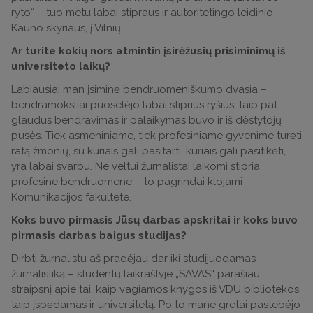
ryto“ – tuo metu labai stipraus ir autoritetingo leidinio –
Kauno skyriaus, į Vilnių.
Ar turite kokių nors atmintin įsirėžusių prisiminimų iš
universiteto laikų?
Labiausiai man įsiminė bendruomeniškumo dvasia –
bendramoksliai puoselėjo labai stiprius ryšius, taip pat
glaudus bendravimas ir palaikymas buvo ir iš dėstytojų
pusės. Tiek asmeniniame, tiek profesiniame gyvenime turėti
ratą žmonių, su kuriais gali pasitarti, kuriais gali pasitikėti,
yra labai svarbu. Ne veltui žurnalistai laikomi stipria
profesine bendruomene – to pagrindai klojami
Komunikacijos fakultete.
Koks buvo pirmasis Jūsų darbas apskritai ir koks buvo
pirmasis darbas baigus studijas?
Dirbti žurnalistu aš pradėjau dar iki studijuodamas
žurnalistiką – studentų laikraštyje „SAVAS“ parašiau
straipsnį apie tai, kaip vagiamos knygos iš VDU bibliotekos,
taip įspėdamas ir universitetą. Po to mane gretai pastebėjo