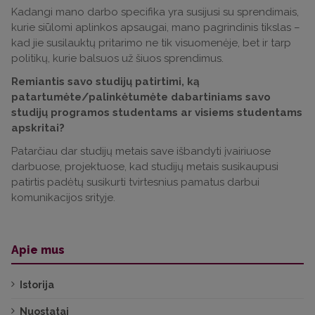
Kadangi mano darbo specifika yra susijusi su sprendimais,
kurie siūlomi aplinkos apsaugai, mano pagrindinis tikslas –
kad jie susilauktų pritarimo ne tik visuomenėje, bet ir tarp
politikų, kurie balsuos už šiuos sprendimus.
Remiantis savo studijų patirtimi, ką
patartumėte/palinkėtumėte dabartiniams savo
studijų programos studentams ar visiems studentams
apskritai?
Patarčiau dar studijų metais save išbandyti įvairiuose
darbuose, projektuose, kad studijų metais susikaupusi
patirtis padėtų susikurti tvirtesnius pamatus darbui
komunikacijos srityje.
Apie mus
Istorija
Nuostatai