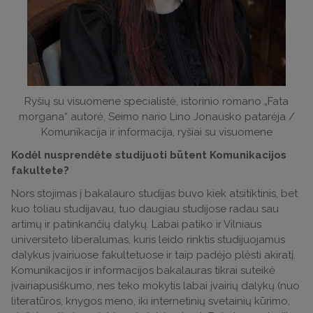
Ryšių su visuomene specialistė, istorinio romano „Fata
morgana“ autorė, Seimo nario Lino Jonausko patarėja /
Komunikacija ir informacija, ryšiai su visuomene
Kodėl nusprendėte studijuoti būtent Komunikacijos
fakultete?
Nors stojimas į bakalauro studijas buvo kiek atsitiktinis, bet
kuo toliau studijavau, tuo daugiau studijose radau sau
artimų ir patinkančių dalykų. Labai patiko ir Vilniaus
universiteto liberalumas, kuris leido rinktis studijuojamus
dalykus įvairiuose fakultetuose ir taip padėjo plėsti akiratį.
Komunikacijos ir informacijos bakalauras tikrai suteikė
įvairiapusiškumo, nes teko mokytis labai įvairių dalykų (nuo
literatūros, knygos meno, iki internetinių svetainių kūrimo,