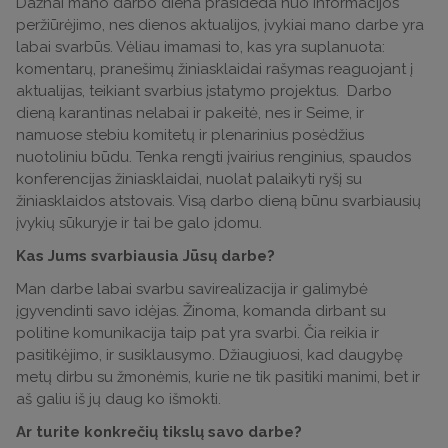
Dažnai mano darbo diena prasideda nuo informacijos
peržiūrėjimo, nes dienos aktualijos, įvykiai mano darbe yra
labai svarbūs. Vėliau imamasi to, kas yra suplanuota:
komentarų, pranešimų žiniasklaidai rašymas reaguojant į
aktualijas, teikiant svarbius įstatymo projektus. Darbo
dieną karantinas nelabai ir pakeitė, nes ir Seime, ir
namuose stebiu komitetų ir plenarinius posėdžius
nuotoliniu būdu. Tenka rengti įvairius renginius, spaudos
konferencijas žiniasklaidai, nuolat palaikyti ryšį su
žiniasklaidos atstovais. Visą darbo dieną būnu svarbiausių
įvykių sūkuryje ir tai be galo įdomu.
Kas Jums svarbiausia Jūsų darbe?
Man darbe labai svarbu savirealizacija ir galimybė
įgyvendinti savo idėjas. Žinoma, komanda dirbant su
politine komunikacija taip pat yra svarbi. Čia reikia ir
pasitikėjimo, ir susiklausymo. Džiaugiuosi, kad daugybę
metų dirbu su žmonėmis, kurie ne tik pasitiki manimi, bet ir
aš galiu iš jų daug ko išmokti.
Ar turite konkrečių tikslų savo darbe?