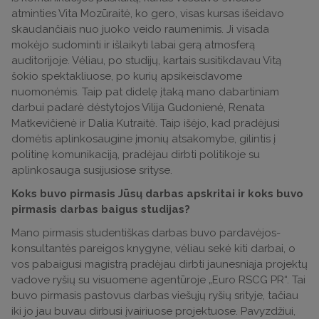
atminties Vita Mozūraitė, ko gero, visas kursas išeidavo
skaudančiais nuo juoko veido raumenimis. Ji visada
mokėjo sudominti ir išlaikyti labai gerą atmosferą
auditorijoje. Vėliau, po studijų, kartais susitikdavau Vitą
šokio spektakliuose, po kurių apsikeisdavome
nuomonėmis. Taip pat didelę įtaką mano dabartiniam
darbui padarė dėstytojos Vilija Gudonienė, Renata
Matkevičienė ir Dalia Kutraitė. Taip išėjo, kad pradėjusi
domėtis aplinkosaugine įmonių atsakomybe, gilintis į
politinę komunikaciją, pradėjau dirbti politikoje su
aplinkosauga susijusiose srityse.
Koks buvo pirmasis Jūsų darbas apskritai ir koks buvo
pirmasis darbas baigus studijas?
Mano pirmasis studentiškas darbas buvo pardavėjos-
konsultantės pareigos knygyne, vėliau sekė kiti darbai, o
vos pabaigusi magistrą pradėjau dirbti jaunesniąja projektų
vadove ryšių su visuomene agentūroje „Euro RSCG PR“. Tai
buvo pirmasis pastovus darbas viešųjų ryšių srityje, tačiau
iki jo jau buvau dirbusi įvairiuose projektuose. Pavyzdžiui,