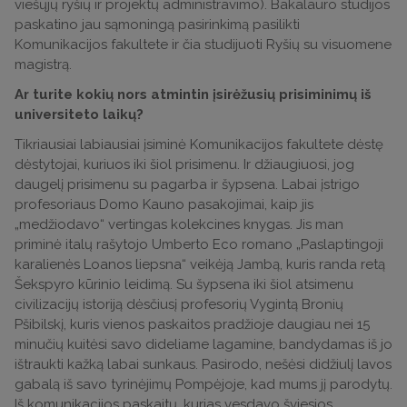
viešųjų ryšių ir projektų administravimo). Bakalauro studijos
paskatino jau sąmoningą pasirinkimą pasilikti
Komunikacijos fakultete ir čia studijuoti Ryšių su visuomene
magistrą.
Ar turite kokių nors atmintin įsirėžusių prisiminimų iš
universiteto laikų?
Tikriausiai labiausiai įsiminė Komunikacijos fakultete dėstę
dėstytojai, kuriuos iki šiol prisimenu. Ir džiaugiuosi, jog
daugelį prisimenu su pagarba ir šypsena. Labai įstrigo
profesoriaus Domo Kauno pasakojimai, kaip jis
„medžiodavo“ vertingas kolekcines knygas. Jis man
priminė italų rašytojo Umberto Eco romano „Paslaptingoji
karalienės Loanos liepsna“ veikėją Jambą, kuris randa retą
Šekspyro kūrinio leidimą. Su šypsena iki šiol atsimenu
civilizacijų istoriją dėsčiusį profesorių Vygintą Bronių
Pšibilskį, kuris vienos paskaitos pradžioje daugiau nei 15
minučių kuitėsi savo dideliame lagamine, bandydamas iš jo
ištraukti kažką labai sunkaus. Pasirodo, nešėsi didžiulį lavos
gabalą iš savo tyrinėjimų Pompėjoje, kad mums jį parodytų.
Iš komunikacijos paskaitų, kurias vesdavo šviesios