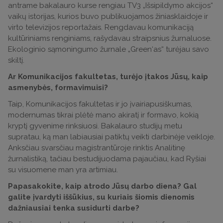
antrame bakalauro kurse rengiau TV3 „Išsipildymo akcijos“
vaikų istorijas, kurios buvo publikuojamos žiniasklaidoje ir
virto televizijos reportažais. Rengdavau komunikaciją
kultūriniams renginiams, rašydavau straipsnius žurnaluose.
Ekologinio sąmoningumo žurnale „Green‘as“ turėjau savo
skiltį.
Ar Komunikacijos fakultetas, turėjo įtakos Jūsų, kaip
asmenybės, formavimuisi?
Taip, Komunikacijos fakultetas ir jo įvairiapusiškumas,
modernumas tikrai plėtė mano akiratį ir formavo, kokią
kryptį gyvenime rinksiuosi. Bakalauro studijų metu
supratau, ką man labiausiai patiktų veikti darbinėje veikloje.
Anksčiau svarsčiau magistrantūroje rinktis Analitinę
žurnalistiką, tačiau bestudijuodama pajaučiau, kad Ryšiai
su visuomene man yra artimiau.
Papasakokite, kaip atrodo Jūsų darbo diena? Gal
galite įvardyti iššūkius, su kuriais šiomis dienomis
dažniausiai tenka susidurti darbe?