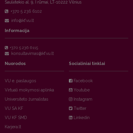
Saulėtekio al. 9, I rūmai, LT-10222 Vilnius
+370 5 236 6102
Informacija
+370 5 236 6115
Nuorodos
Socialiniai tinklai
VU e. paslaugos
Facebook
Virtuali mokymosi aplinka
Youtube
Universiteto žurnalistas
Instagram
VU SA KF
Twitter
VU KF SMD
Linkedin
Karjera.lt