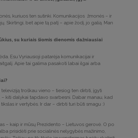
monės, kuriuos ten sutinki. Komunikacijos žmonės – ir
ų. Skirtingi, bet apie tą patį – apie žodį, jo galią. Man
kius, su kuriais šiomis dienomis dažniausiai
a. Esu Vyriausioji patarėja komunikacijai ir
tgalį. Apie tai galima pasakoti labai ilgai arba
iai?
leviziją troškau vieno – tiesiog ten dirbti, įgyti
au – kiti dalykai tapdavo svarbesni. Dabar manau, kad
slas ir vertybės. Ir dar – dirbti turi būti smagu :)
slas – kaip ir mūsų Prezidento – Lietuvos gerovė. O po
alba prisidėti prie socialinės nelygybės mažinimo,