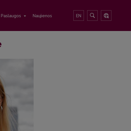
Paslaugos
Naujienos
EN
ė