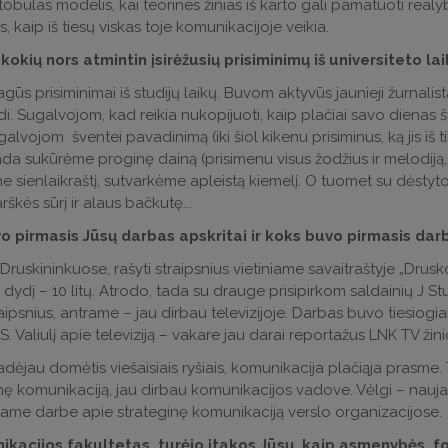
bulas modelis, kai teorines žinias iš karto gali pamatuoti real
 kaip iš tiesų viskas toje komunikacijoje veikia.
 kokių nors atmintin įsirėžusių prisiminimų iš universiteto la
gūs prisiminimai iš studijų laikų. Buvom aktyvūs jaunieji žurnali
di. Sugalvojom, kad reikia nukopijuoti, kaip plačiai savo dienas šv
alvojom šventei pavadinimą (iki šiol kikenu prisiminus, ką jis iš ti
Tada sukūrėme proginę dainą (prisimenu visus žodžius ir melodij
 sienlaikraštį, sutvarkėme apleistą kiemelį. O tuomet su dėstyt
arškės sūrį ir alaus bačkutę...
o pirmasis Jūsų darbas apskritai ir koks buvo pirmasis dar
ruskininkuose, rašyti straipsnius vietiniame savaitraštyje „Dru
dydį – 10 litų. Atrodo, tada su drauge prisipirkom saldainių J St
aipsnius, antrame – jau dirbau televizijoje. Darbas buvo tiesiogia
S. Valiulį apie televiziją – vakare jau darai reportažus LNK TV žin
adėjau domėtis viešaisiais ryšiais, komunikacija plačiąja prasme.
nę komunikaciją, jau dirbau komunikacijos vadove. Vėlgi – naujausi
iame darbe apie strateginę komunikaciją verslo organizacijose.
kacijos fakultetas, turėjo įtakos Jūsų, kaip asmenybės, forma