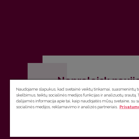
Nepraleisk nauji
Naudojame slapukus, kad svetainė veiktų tinkamai, suasmenintų tu
Užsiprenumeruok Komunikacijos fakult
skelbimus, teiktų socialinės medijos funkcijas ir analizuotų srautą. 
dalijamės informacija apie tai, kaip naudojatės mūsų svetaine, su 
socialinės medijos, reklamavimo ir analizės partneriais.
Privatumo