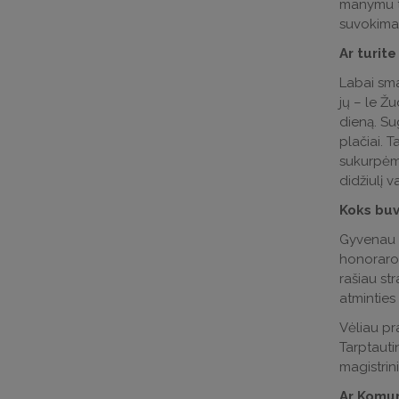
manymu to
suvokimas,
Ar turite
Labai sma
jų – le Žu
dieną. Sug
plačiai. 
sukurpėme
didžiulį v
Koks buv
Gyvenau D
honoraro 
rašiau str
atminties 
Vėliau pr
Tarptauti
magistrin
Ar Komuni