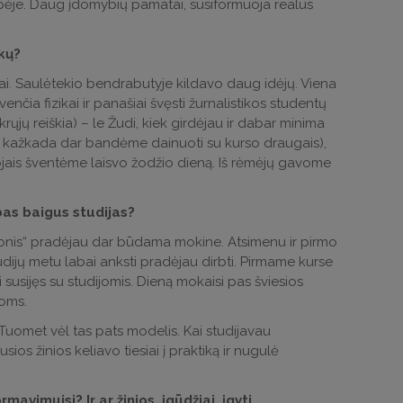
ybėje. Daug įdomybių pamatai, susiformuoja realus
ikų?
stai. Saulėtekio bendrabutyje kildavo daug idėjų. Viena
enčia fizikai ir panašiai švęsti žurnalistikos studentų
krųjų reiškia) – le Žudi, kiek girdėjau ir dabar minima
ą, kažkada dar bandėme dainuoti su kurso draugais),
ojais šventėme laisvo žodžio dieną. Iš rėmėjų gavome
bas baigus studijas?
skonis“ pradėjau dar būdama mokine. Atsimenu ir pirmo
udijų metu labai anksti pradėjau dirbti. Pirmame kurse
i susijęs su studijomis. Dieną mokaisi pas šviesios
ioms.
 Tuomet vėl tas pats modelis. Kai studijavau
os žinios keliavo tiesiai į praktiką ir nugulė
vimuisi? Ir ar žinios, įgūdžiai, įgyti