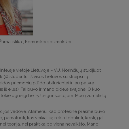
Žurnalistika ; Komunikacijos mokslai
ntelėje vietoje Lietuvoje – VU. Norinčiųjų studijuoti
30 studentų. Iš visos Lietuvos su straipsnių
laidos priemonių plūdo abiturientai ir jau patyrę
s iš eilės). Tai buvo ir mano didelė svajonė. O kuo
tokie ugningi bei ryžtingi ir sustojom. Mūsų žurnalistų
acijos vadove. Atsimenu, kad profesine prasme buvo
amatuoti, kas veikia, ką reikia tobulinti, keisti, gal
i nei teorija, nei praktika po vieną nevaikšto. Mano