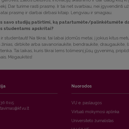
 gerovės, Žalios Lietuvos, inovacijų skatinimo ir dar daug kitų kry
riekį. Dar turime rasti prasmę. Ir tai net svarbiau, nei įgyvendinti už
atai prasmę ir darbai dirbasi kitaip. Lengviau ir smagiau.
s savo studijų patirtimi, ką patartumėte/palinkėtumėte 
ms studentams apskritai?
 ir studentauti! Na tikrai, tai labai įdomūs metai, į jokius kitus m
žinias, dirbkite arba savanoriaukite, bendraukite, draugaukite, šv
enka. Tai laikas, kuris tikrai lems tolimesnį jūsų gyvenimą, pripildy
mais. Mėgaukitės!
ija
Nuorodos
236 6115
VU e. paslaugos
Virtuali mokymosi aplinka
Universiteto žurnalistas