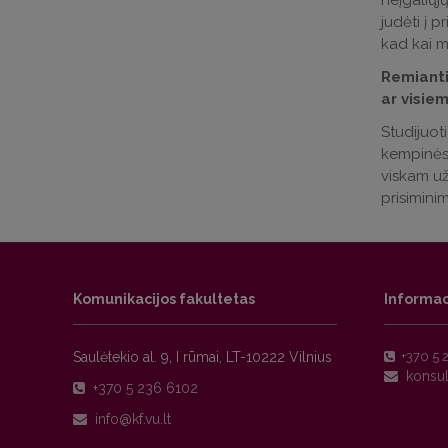
neįgaliųjų
judėti į p
kad kai m
Remianti
ar visie
Studijuoti
kempinės 
viskam užt
prisimini
Komunikacijos fakultetas
Informac
Saulėtekio al. 9, I rūmai, LT-10222 Vilnius
+370 5 
+370 5 236 6102