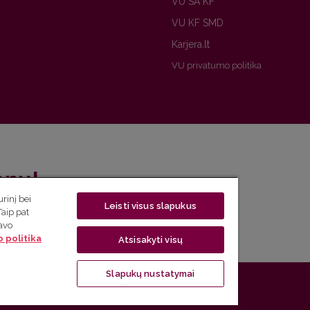
VU SA KF
VU KF SMD
Karjera.lt
VU privatumo politika
enų!
rinį bei
Leisti visus slapukus
eto naujienlaiškį ir sužinok aktualijas pirmas!
Taip pat
savo
 politika
Atsisakyti visų
Slapukų nustatymai