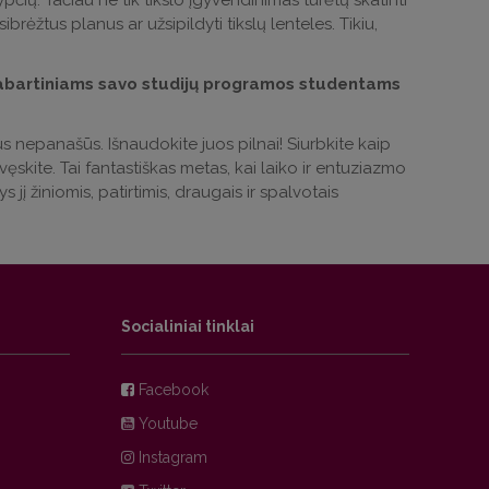
pčių. Tačiau ne tik tikslo įgyvendinimas turėtų skatinti
sibrėžtus planus ar užsipildyti tikslų lenteles. Tikiu,
dabartiniams savo studijų programos studentams
etus nepanašūs. Išnaudokite juos pilnai! Siurbkite kaip
ęskite. Tai fantastiškas metas, kai laiko ir entuziazmo
s jį žiniomis, patirtimis, draugais ir spalvotais
Socialiniai tinklai
Facebook
Youtube
Instagram