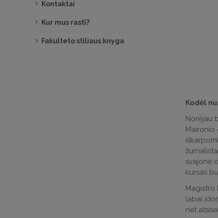
Kontaktai
Kur mus rasti?
Fakulteto stiliaus knyga
Kodėl nu
Norėjau bū
Maironio 
iškarpomi
žurnalist
svajonė d
kursas bu
Magistro 
labai įdom
net atsisa