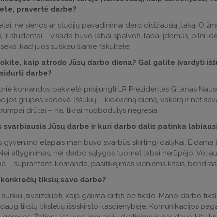
tete, pravertė darbe?
etai, ne sienos ar studijų pavadinimai daro didžiausią įtaką. O ž
, ir studentai – visada buvo labai spalvoti, labai įdomūs, pilni idėj
isekė, kad juos sutikau šiame fakultete.
kite, kaip atrodo Jūsų darbo diena? Gal galite įvardyti iššū
sidurti darbe?
prie komandos pakvietė prisijungti LR Prezidentas Gitanas Nausėd
ijos grupės vadovė. Iššūkių – kiekvieną dieną, vakarą ir net savai
trumpai drūtai – na, tikrai nuobodulys negresia.
 svarbiausia Jūsų darbe ir kuri darbo dalis patinka labiaus
s gyvenimo etapais man buvo svarbūs skirtingi dalykai. Eidama į te
. Nei atlyginimas, nei darbo sąlygos tuomet labai nerūpėjo. Vėli
a – suprantanti komanda, pasitikėjimas vieniems kitais, bendras tik
e konkrečių tikslų savo darbe?
sunku įsivaizduoti, kaip galima dirbti be tikslo. Mano darbo tik
 daug tikslų tikslelių išsiskirsto kasdienybėje. Komunikacijos pag