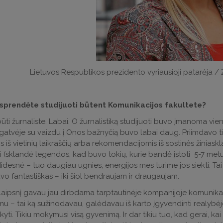
Lietuvos Respublikos prezidento vyriausioji patarėja / 
sprendėte studijuoti būtent Komunikacijos fakultete?
ti žurnaliste. Labai. O žurnalistiką studijuoti buvo įmanoma vieni
gatvėje su vaizdu į Onos bažnyčią buvo labai daug. Priimdavo tik 
s iš vietinių laikraščių arba rekomendacijomis iš sostinės žiniask
ai (sklandė legendos, kad buvo tokių, kurie bandė įstoti 5-7 metu
idesnė – tuo daugiau ugnies, energijos mes turime jos siekti. Tai 
vo fantastiškas – iki šiol bendraujam ir draugaujam.
laipsnį gavau jau dirbdama tarptautinėje kompanijoje komunik
u – tai ką sužinodavau, galėdavau iš karto įgyvendinti realybėje, p
kyti. Tikiu mokymusi visą gyvenimą. Ir dar tikiu tuo, kad gerai, ka