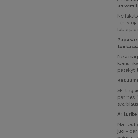
universi
Ne fakult
dėstytojai
labai pas
Papasako
tenka su
Neseniai 
komunikac
pasakyti 
Kas Jums
Skirtingai
patirties
svarbiausi
Ar turit
Man būtų 
juo – dar