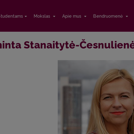
Studentams
Mokslas
Apie mus
Bendruomenė
inta Stanaitytė-Česnulien