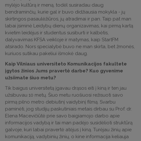
mylėjo kultūrą ir meną, todėl susiradau daug
bendraminčių, kurie gal ir buvo didžiausia mokykla - jų
skirtingos pasaulėžiūros, jų atradimai ir pan. Taip pat man
labai įsiminė Leidybų dienų organizavimas, kai pirmą kartą
kvietim leidėjus ir studentus susiburti ir kalbėtis,
dalyvavimas KFSA veikloje ir matymas, kaip StartFM
atsirado. Nors specialybė buvo ne man skirta, bet žmonės,
kuriuos sutikau pakeliui išmokė daug.
Kaip Vilniaus universiteto Komunikacijos fakultete
įgytos žinios Jums pravertė darbe? Kuo gyvenime
užsiimate šiuo metu?
Tik baigus universitetą įgavau drąsos eiti į kiną ir ten jau
užsibuvau 10 metų. Šiuo metu ruošiuosi režisuoti savo
pirmą pilno metro debiutinį vaidybinį filmą. Svarbu
paminėti, jog studijų paskutiniais metais dirbau su Prof. dr.
Elena Macevičiūtė prie savo baigiamojo darbo apie
informacijos vadybą ir tai man padėjo susidėlioti struktūrą
galvoje, kuri labai pravertė atėjus į kiną. Turėjau žinių apie
komunikaciją, vadybinių žinių, o kine informacija keliauja