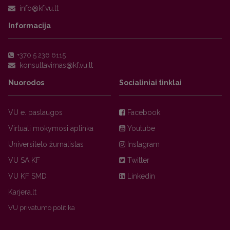
Informacija
+370 5 236 6115
Nuorodos
Socialiniai tinklai
VU e. paslaugos
Facebook
Virtuali mokymosi aplinka
Youtube
Universiteto žurnalistas
Instagram
VU SA KF
Twitter
VU KF SMD
Linkedin
Karjera.lt
VU privatumo politika