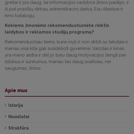
greitai ir jos daug, tai informacijos vadybos žinios padėjo, ir
iš pat pradžių dirbau administracinį darbą. Esu išleidusi ir
kino katalogų.
Kokiems žmonėms rekomenduotumėte rinktis
leidybos ir reklamos studijų programą?
Rekomenduočiau tiems, kurie myli ir nori dirbti su tekstais ir
manau visa kita gali susidėlioti gyvenime. Vaizdas ir kinas
yra mano aistra ir dėl jo turiu daug motyvacijos žengti per
iššūkius ir sunkumus, manau tas daug svarbiau, nei
saugumas, žinios.
Apie mus
Istorija
Nuostatai
Struktūra