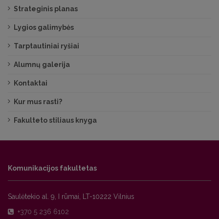
Strateginis planas
Lygios galimybės
Tarptautiniai ryšiai
Alumnų galerija
Kontaktai
Kur mus rasti?
Fakulteto stiliaus knyga
Komunikacijos fakultetas
Saulėtekio al. 9, I rūmai, LT-10222 Vilnius
+370 5 236 6102