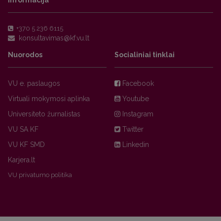
Informacija
+370 5 236 6115
Nuorodos
Socialiniai tinklai
VU e. paslaugos
Facebook
Virtuali mokymosi aplinka
Youtube
Universiteto žurnalistas
Instagram
VU SA KF
Twitter
VU KF SMD
Linkedin
Karjera.lt
VU privatumo politika