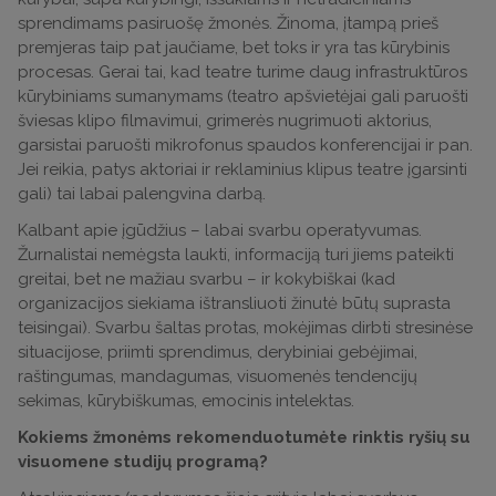
sprendimams pasiruošę žmonės. Žinoma, įtampą prieš
premjeras taip pat jaučiame, bet toks ir yra tas kūrybinis
procesas. Gerai tai, kad teatre turime daug infrastruktūros
kūrybiniams sumanymams (teatro apšvietėjai gali paruošti
šviesas klipo filmavimui, grimerės nugrimuoti aktorius,
garsistai paruošti mikrofonus spaudos konferencijai ir pan.
Jei reikia, patys aktoriai ir reklaminius klipus teatre įgarsinti
gali) tai labai palengvina darbą.
Kalbant apie įgūdžius – labai svarbu operatyvumas.
Žurnalistai nemėgsta laukti, informaciją turi jiems pateikti
greitai, bet ne mažiau svarbu – ir kokybiškai (kad
organizacijos siekiama ištransliuoti žinutė būtų suprasta
teisingai). Svarbu šaltas protas, mokėjimas dirbti stresinėse
situacijose, priimti sprendimus, derybiniai gebėjimai,
raštingumas, mandagumas, visuomenės tendencijų
sekimas, kūrybiškumas, emocinis intelektas.
Kokiems žmonėms rekomenduotumėte rinktis ryšių su
visuomene studijų programą?