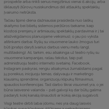
prospekte arba rinkti senus megztinius vienai iš akcijų, arba
išklausyti žiūrovų nusiskundimus dėl atšauktų spektaklių.
Įvairumo netrūksta.
Tačiau tipinė diena dažniausiai prasideda nuo laiškų
skaitymo bei bilietų sistemos peržiūros (sekame, kaip
klostosi premjerų ir artimiausių spektaklių pardavimai ir į tai
atsižvelgdamos planuojame veiksmus), o jau po vyksta
atitinkami darbai. Ryšių su visuomene lauko žmogus turi
būti įpratęs daryti įvairius darbus vienu metu (angl.
multitasking). Aš, tarkim, esu atsakinga už teatro ryšių su
visuomene kampanijas, rašau tekstus, taip pat
administruoju teatro interneto svetainę, Facebook,
Instagram paskyras, rengiu atsakymus žurnalistams pagal
jų poreikius, inicijuoju temas, dalyvauju ir marketingo
klausimų sprendime, organizuoju klipukų filmavimus,
spaudos konferencijas. Tad darbo tikrai visuomet yra, o jei
būna laisvesnė valanda – pati galvoji ką dar būtų galima
padaryti, kokį kanalą išnaudoti ar kokią akciją sugalvoti.
Visgi teatre dirbti labai įdomu, nes yra daug laisvės
kūrybai, supa kūrybingi, iššūkiams ir netradiciniams