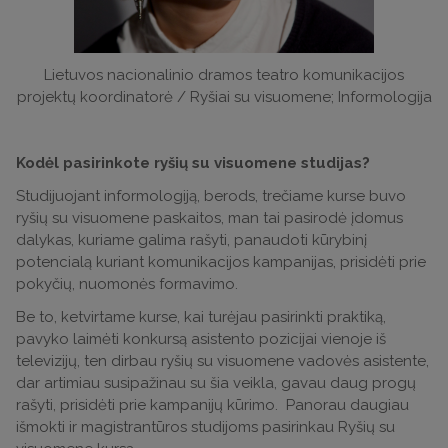
Lietuvos nacionalinio dramos teatro komunikacijos
projektų koordinatorė / Ryšiai su visuomene; Informologija
Kodėl pasirinkote ryšių su visuomene studijas?
Studijuojant informologiją, berods, trečiame kurse buvo
ryšių su visuomene paskaitos, man tai pasirodė įdomus
dalykas, kuriame galima rašyti, panaudoti kūrybinį
potencialą kuriant komunikacijos kampanijas, prisidėti prie
pokyčių, nuomonės formavimo.
Be to, ketvirtame kurse, kai turėjau pasirinkti praktiką,
pavyko laimėti konkursą asistento pozicijai vienoje iš
televizijų, ten dirbau ryšių su visuomene vadovės asistente,
dar artimiau susipažinau su šia veikla, gavau daug progų
rašyti, prisidėti prie kampanijų kūrimo. Panorau daugiau
išmokti ir magistrantūros studijoms pasirinkau Ryšių su