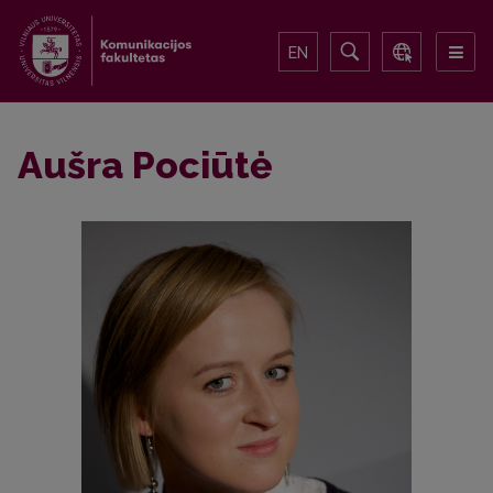
EN
Aušra Pociūtė