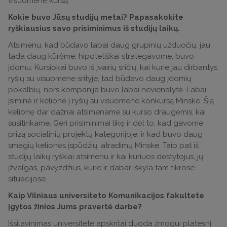
visuomene kursą.
Kokie buvo Jūsų studijų metai? Papasakokite
ryškiausius savo prisiminimus iš studijų laikų.
Atsimenu, kad būdavo labai daug grupinių užduočių, jau
tada daug kūrėme, hipotetiškai strategavome, buvo
įdomu. Kursiokai buvo iš įvairių sričių, kai kurie jau dirbantys
ryšių su visuomene srityje, tad būdavo daug įdomių
pokalbių, nors kompanija buvo labai nevienalytė. Labai
įsiminė ir kelionė į ryšių su visuomene konkursą Minske. Šią
kelionę dar dažnai atsimename su kurso draugėmis, kai
susitinkame. Geri prisiminimai likę ir dėl to, kad gavome
prizą socialinių projektų kategorijoje, ir kad buvo daug
smagių kelionės įspūdžių, atradimų Minske. Taip pat iš
studijų laikų ryškiai atsimenu ir kai kuriuos dėstytojus, jų
įžvalgas, pavyzdžius, kurie ir dabar iškyla tam tikrose
situacijose.
Kaip Vilniaus universiteto Komunikacijos fakultete
įgytos žinios Jums pravertė darbe?
Išsilavinimas universitete apskritai duoda žmogui platesnį