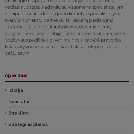
Atsakingiems (padorumas šioje srityje labai svarbus,
keičiasi nuostata, kad ryšių su visuomene specialistai yra
manipuliatoriai – dabar gerai dirbantys specialistai yra
svarbūs žurnalistų partneriai, tik reikia tą pasitikėjimą
užsitarnauti), taip pat kūrybiškiems, ištvermingiems,
mėgstantiems rašyti, nebijantiems kritikos. Ir žinoma, reikia
pozityvaus požiūrio į gyvenimą, nes ši savybė praverčia
tiek santykiuose su žurnalistais, tiek su kolegomis ir su
pačiu savimi.
Apie mus
Istorija
Nuostatai
Struktūra
Strateginis planas