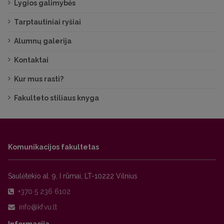
Lygios galimybės
Tarptautiniai ryšiai
Alumnų galerija
Kontaktai
Kur mus rasti?
Fakulteto stiliaus knyga
Komunikacijos fakultetas
Saulėtekio al. 9, I rūmai, LT-10222 Vilnius
+370 5 236 6102