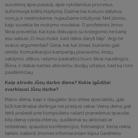
suvokimą apie pasaulį, apie vykstančius procesus,
suformuoja kritinį mąstymą. Dažnai kai kuriuos dalykus,
nors jų ir nesimokėme, nujaučiame intuityviai. Net įdomu,
kaip suveikia tie mokymo modeliai. O profesinės žinios
tikrai praverčia. Kai kyla diskusijos su kolegomis ne kartą
esu sakiusi „O mus mokė, kad reikia daryti taip“. Argi ne
svarus argumentas? Gerai, kai turi žinias, kuriomis gali
remtis. Komunikacijos kampanijų planavimo, krizių
valdymo, etikos, rašymo paskaitos buvo tikrai naudingos.
Būna, ir dabar kartais atsiverčiu studijų užrašus, kad ką nors
pasitikrinčiau.
Kaip atrodo Jūsų darbo diena? Kokie įgūdžiai
svarbiausi Jūsų darbe?
Mano diena, kaip ir daugelio šios srities specialistų, gali
būti kardinaliai skirtinga nei praėjusi vakar. Vieną dieną gali
tekti praleisti prie kompiuterio rašant pranešimus spaudai,
kitą dieną vyksta interviu, susitikimai su aktoriais ar
režisieriais, spaudos konferencijos, fotosesijos, trečią reikia,
tarkim, kalbinti žmones informaciniam klipui Gedimino