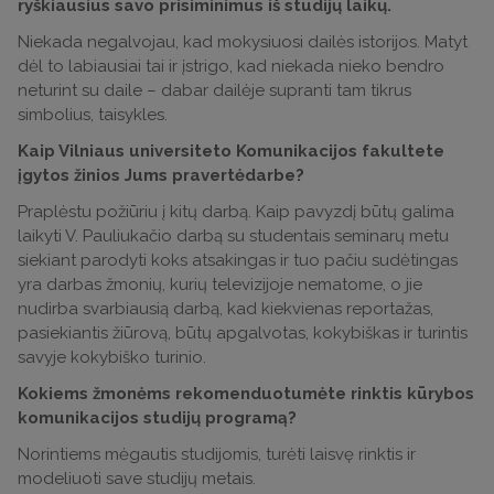
ryškiausius savo prisiminimus iš studijų laikų.
Niekada negalvojau, kad mokysiuosi dailės istorijos. Matyt
dėl to labiausiai tai ir įstrigo, kad niekada nieko bendro
neturint su daile – dabar dailėje supranti tam tikrus
simbolius, taisykles.
Kaip Vilniaus universiteto Komunikacijos fakultete
įgytos žinios Jums pravertėdarbe?
Praplėstu požiūriu į kitų darbą. Kaip pavyzdį būtų galima
laikyti V. Pauliukačio darbą su studentais seminarų metu
siekiant parodyti koks atsakingas ir tuo pačiu sudėtingas
yra darbas žmonių, kurių televizijoje nematome, o jie
nudirba svarbiausią darbą, kad kiekvienas reportažas,
pasiekiantis žiūrovą, būtų apgalvotas, kokybiškas ir turintis
savyje kokybiško turinio.
Kokiems žmonėms rekomenduotumėte rinktis kūrybos
komunikacijos studijų programą?
Norintiems mėgautis studijomis, turėti laisvę rinktis ir
modeliuoti save studijų metais.