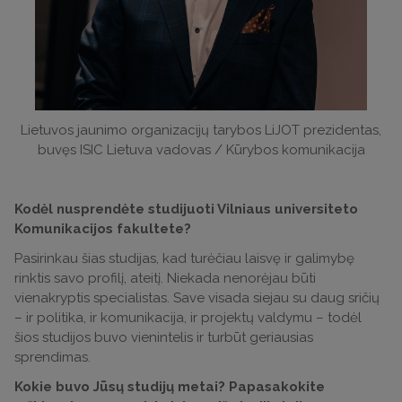
Lietuvos jaunimo organizacijų tarybos LiJOT prezidentas,
buvęs ISIC Lietuva vadovas / Kūrybos komunikacija
Kodėl nusprendėte studijuoti Vilniaus universiteto
Komunikacijos fakultete?
Pasirinkau šias studijas, kad turėčiau laisvę ir galimybę
rinktis savo profilį, ateitį. Niekada nenorėjau būti
vienakryptis specialistas. Save visada siejau su daug sričių
– ir politika, ir komunikacija, ir projektų valdymu – todėl
šios studijos buvo vienintelis ir turbūt geriausias
sprendimas.
Kokie buvo Jūsų studijų metai? Papasakokite