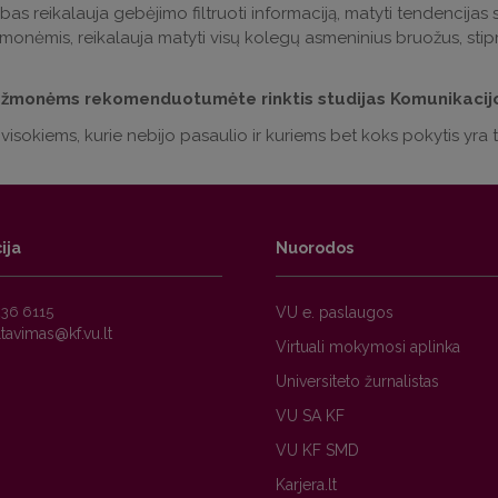
bas reikalauja gebėjimo filtruoti informaciją, matyti tendencijas s
 žmonėmis, reikalauja matyti visų kolegų asmeninius bruožus, stipr
žmonėms rekomenduotumėte rinktis studijas Komunikacijo
r visokiems, kurie nebijo pasaulio ir kuriems bet koks pokytis yra
ija
Nuorodos
236 6115
VU e. paslaugos
Virtuali mokymosi aplinka
Universiteto žurnalistas
VU SA KF
VU KF SMD
Karjera.lt