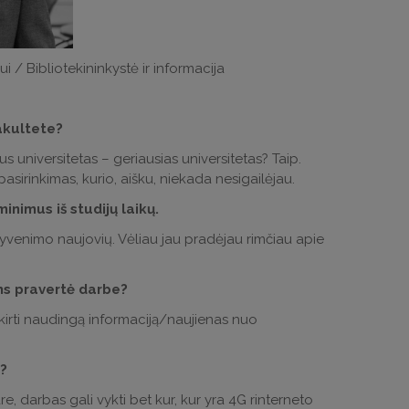
 / Bibliotekininkystė ir informacija
akultete?
 universitetas – geriausias universitetas? Taip.
sirinkimas, kurio, aišku, niekada nesigailėjau.
nimus iš studijų laikų.
 gyvenimo naujovių. Vėliau jau pradėjau rimčiau apie
ums pravertė darbe?
tskirti naudingą informaciją/naujienas nuo
?
e, darbas gali vykti bet kur, kur yra 4G rinterneto