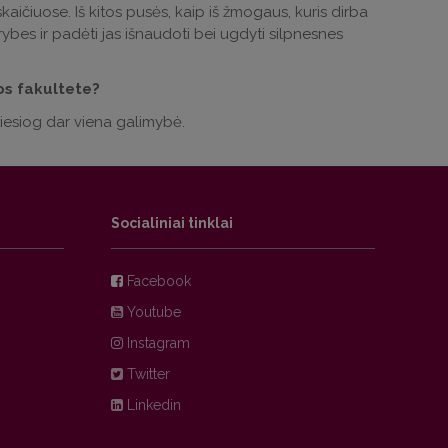
kaičiuose. Iš kitos pusės, kaip iš žmogaus, kuris dirba
ybes ir padėti jas išnaudoti bei ugdyti silpnesnes
s fakultete?
 tiesiog dar viena galimybė.
Socialiniai tinklai
Facebook
Youtube
Instagram
Twitter
Linkedin