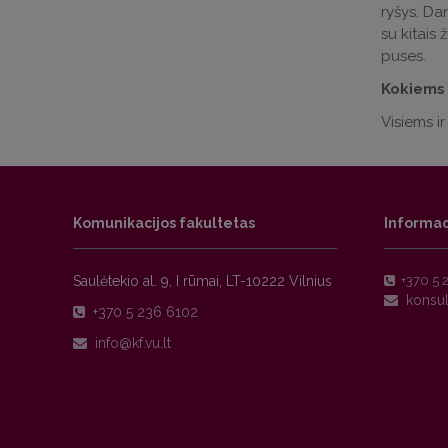
ryšys. Dar
su kitais
puses.
Kokiems 
Visiems i
Komunikacijos fakultetas
Informac
Saulėtekio al. 9, I rūmai, LT-10222 Vilnius
+370 5 
+370 5 236 6102