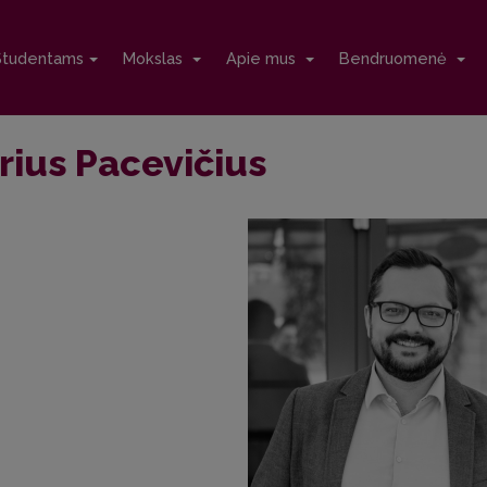
Studentams
Mokslas
Apie mus
Bendruomenė
rius Pacevičius