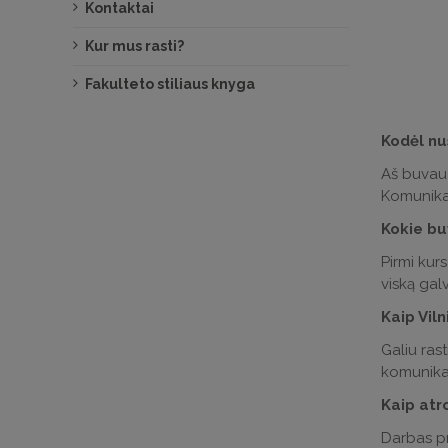
Kontaktai
Kur mus rasti?
Fakulteto stiliaus knyga
Kodėl nu
Aš buvau 
Komunikac
Kokie bu
Pirmi kur
viską gal
Kaip Vil
Galiu ras
komunikac
Kaip atr
Darbas pr