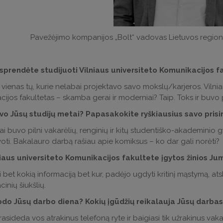
Pavežėjimo kompanijos „Bolt“ vadovas Lietuvos regionui
sprendėte studijuoti Vilniaus universiteto Komunikacijos f
vienas tų, kurie nelabai projektavo savo mokslų/karjeros. Vilniaus
ijos fakultetas – skamba gerai ir moderniai? Taip. Toks ir buvo pa
vo Jūsų studijų metai? Papasakokite ryškiausius savo prisimi
sai buvo pilni vakarėlių, renginių ir kitų studentiško-akademinio
voti. Bakalauro darbą rašiau apie komiksus – ko dar gali norėti?
niaus universiteto Komunikacijos fakultete įgytos žinios J
ti bet kokią informaciją bet kur, padėjo ugdyti kritinį mąstymą, a
inių šiukšlių.
odo Jūsų darbo diena? Kokių įgūdžių reikalauja Jūsų darbas
asideda vos atrakinus telefoną ryte ir baigiasi tik užrakinus vakar