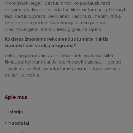
Visko žinoti negali, bet turi žinoti, ko paklausti, rasti
patikimus šaltinius. Ir visada turi tikrinti informaciją. Padaryti
taip, kad ją suprastų kiekvienas. Kas yra su manimi dirbę,
žino, kad esu pedantiškas žmogus. Turiu padaryti
preciziškai gerai, antraip tiesiog graužia sąžinė.
Kokiems žmonėms rekomenduotumėte rinktis
žurnalistikos studijų programą?
Sako, jei gali nedainuot – nedainuok. Su žurnalistika
tikriausiai irgi panašiai. Jei ateini daryti šiaip sau – geriau
nereikia visai. Bet jei matai tame prasmę – tada sveikinu –
esi ten, kur reikia.
Apie mus
Istorija
Nuostatai