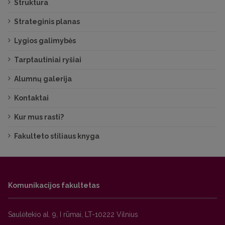
Struktūra
Strateginis planas
Lygios galimybės
Tarptautiniai ryšiai
Alumnų galerija
Kontaktai
Kur mus rasti?
Fakulteto stiliaus knyga
Komunikacijos fakultetas
Saulėtekio al. 9, I rūmai, LT-10222 Vilnius