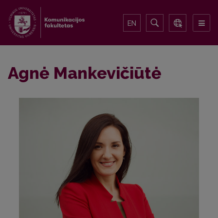
EN
Agnė Mankevičiūtė