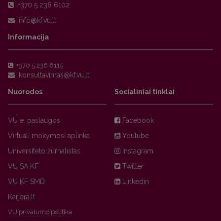
+370 5 236 6102
Informacija
+370 5 236 6115
Nuorodos
Socialiniai tinklai
VU e. paslaugos
Facebook
Virtuali mokymosi aplinka
Youtube
Universiteto žurnalistas
Instagram
VU SA KF
Twitter
VU KF SMD
Linkedin
Karjera.lt
VU privatumo politika