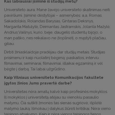
Kas labiausiai įsiminė iš studijų metų?
Universiteto aura. Mane žavėjo universiteto skatinimas neiti
paviršiumi. Įsiminė dėstytojai – asmenybės: a.a. Romas
Sakadolskis, Rolandas Barysas, Gintaras Deksnys,
Margarita Matulytė, Deimantas Jastramskis, Jolanta Mažylė,
Andrius Vaišnys, kurio, beje, daugelis studentų bijojo, o
man patiko, nes reikalavo ne žioplinėti, o mąstyti plačiau,
giliau.
Dirbti žiniasklaidoje pradėjau dar studijų metais. Studijas
prisimenu ir kaip nuolatinį bėgimą: paskaitos, interviu
filmavimai, seminarai, filmavimai, išlaikai egzaminą ir vėl
bėgte į darbą. Tai labai užgrūdino.
Kaip Vilniaus universiteto Komunikacijos fakultete
įgytos žinios Jums pravertė darbe?
Universitetas nėra amatų kalvė kaip profesinės mokyklos.
Iš mokyklos į universitetą atėjau su vienokiu pasaulio
matymu. Čia sutikti žmonės tas sienas sugriovė, išplėtė
matymo lauką. Išmokau į dalykus žiūrėti kritiškai. Nėra vieno
teisingo atsakymo. Kaip ir nėra vienos teisingos tiesos.