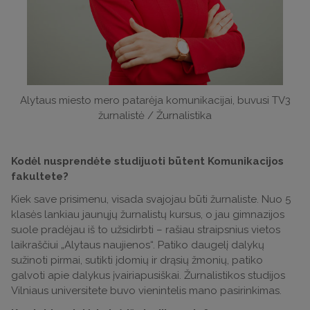
Alytaus miesto mero patarėja komunikacijai, buvusi TV3
žurnalistė / Žurnalistika
Kodėl nusprendėte studijuoti būtent Komunikacijos
fakultete?
Kiek save prisimenu, visada svajojau būti žurnaliste. Nuo 5
klasės lankiau jaunųjų žurnalistų kursus, o jau gimnazijos
suole pradėjau iš to užsidirbti – rašiau straipsnius vietos
laikraščiui „Alytaus naujienos“. Patiko daugelį dalykų
sužinoti pirmai, sutikti įdomių ir drąsių žmonių, patiko
galvoti apie dalykus įvairiapusiškai. Žurnalistikos studijos
Vilniaus universitete buvo vienintelis mano pasirinkimas.