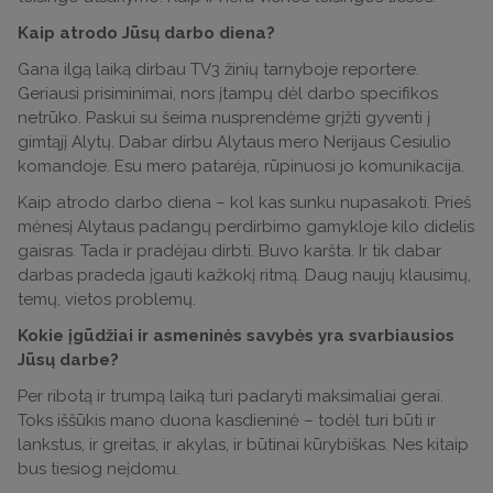
Kaip atrodo Jūsų darbo diena?
Gana ilgą laiką dirbau TV3 žinių tarnyboje reportere.
Geriausi prisiminimai, nors įtampų dėl darbo specifikos
netrūko. Paskui su šeima nusprendėme grįžti gyventi į
gimtąjį Alytų. Dabar dirbu Alytaus mero Nerijaus Cesiulio
komandoje. Esu mero patarėja, rūpinuosi jo komunikacija.
Kaip atrodo darbo diena – kol kas sunku nupasakoti. Prieš
mėnesį Alytaus padangų perdirbimo gamykloje kilo didelis
gaisras. Tada ir pradėjau dirbti. Buvo karšta. Ir tik dabar
darbas pradeda įgauti kažkokį ritmą. Daug naujų klausimų,
temų, vietos problemų.
Kokie įgūdžiai ir asmeninės savybės yra svarbiausios
Jūsų darbe?
Per ribotą ir trumpą laiką turi padaryti maksimaliai gerai.
Toks iššūkis mano duona kasdieninė – todėl turi būti ir
lankstus, ir greitas, ir akylas, ir būtinai kūrybiškas. Nes kitaip
bus tiesiog neįdomu.