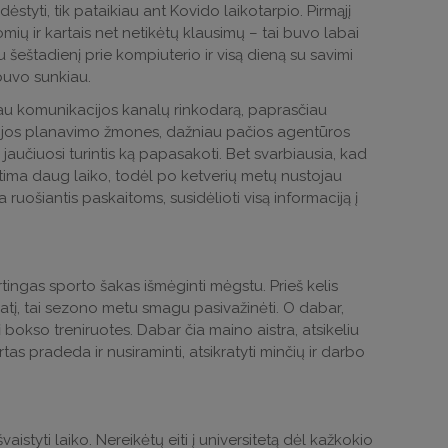
tyti, tik pataikiau ant Kovido laikotarpio. Pirmąjį
ių ir kartais net netikėtų klausimų – tai buvo labai
šeštadienį prie kompiuterio ir visą dieną su savimi
buvo sunkiau.
čiau komunikacijos kanalų rinkodarą, paprasčiau
dijos planavimo žmones, dažniau pačios agentūros
 jaučiuosi turintis ką papasakoti. Bet svarbiausia, kad
tima daug laiko, todėl po ketverių metų nustojau
uošiantis paskaitoms, susidėlioti visą informaciją į
rtingas sporto šakas išmėginti mėgstu. Prieš kelis
atį, tai sezono metu smagu pasivažinėti. O dabar,
 bokso treniruotes. Dabar čia maino aistra, atsikeliu
tas pradeda ir nusiraminti, atsikratyti minčių ir darbo
vaistyti laiko. Nereikėtų eiti į universitetą dėl kažkokio