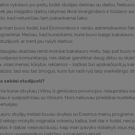
itos vykdavo po pietų todėl studijas derinau su darbu. Nebuvo 
 tiek jau magistro darbų rašymas tikrai išvargindavo ir būdavo sun
odo, kad neturėčiau tam pakankamai laiko.
a man buvo todėl, kad Ekonomikos ir verslo administravimo fa
zaminai. Mačiau, kad kursiokams, kurie buvo baigę bakalauro st
tudijuoti, ar bent jau rašyti darbus.
, daugiau skaičiais remti mokslai bakalauro metu, taip pat buvo 
tudijavęs komunikaciją, nes dabar ganėtinai daug dirbu su skaičia
, visas menas, kūryba, reklamos – kažkas turi apskaičiuoti jų kain
lizės, tad esu tas žmogus, kuris turi rasti ryšį tarp marketingo str
s sekėsi studijuoti?
me kurse atvykau į Vilnių iš gimtosios provincijos, nesupratau k
au ir susipažinčiau su Vilniumi. Nors nebuvau priešiškai nusiteikę
nenuėjau.
auro studijų metais buvau išvykęs su Erasmus mainų programa į V
 reikėjo mokytis originalia vokiečių kalba, bet dar ir todėl, nes 
as. Ir dabar neįsivaizduoju, kaip man pavyko išsilaikyti visus egza
da ir gyvenimiškos patirties, ir praplečia akiratį.