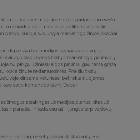
eklama. Dar prieš magistro studijas įsidarbinau
media
su žiniasklaida ir man labai patiko toks profilis.
n patiko, kurioje susijungia marketingo žinios, skaičiai
asti ką reiškia būti medijos skyriaus vadovu, tai
aš laviruoju tarp įmonės tikslų ir marketingo galimybių.
uojamų pinigų, į žiniasklaidos pirkimą, gaunamą grąžą.
u kokia žinute reklamuosimės. Prie šių tikslų
. Lietuvoje dirbame keturiese, bet reklamuojamės
e kaip savo komandos tęsinį. Dabar
as žmogus atsakingas už medijos planus, kitas už
as ir panašiai. Ir tada esu aš – jungtis tarp vadovų,
si? – nežinau, reikėtų paklausti studentų. Bet