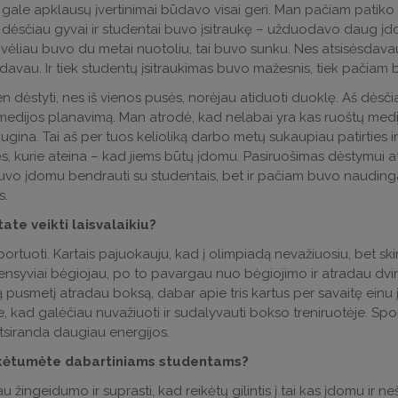
gale apklausų įvertinimai būdavo visai geri. Man pačiam patiko dės
 dėsčiau gyvai ir studentai buvo įsitraukę – užduodavo daug įdom
vėliau buvo du metai nuotoliu, tai buvo sunku. Nes atsisėsdavau 
avau. Ir tiek studentų įsitraukimas buvo mažesnis, tiek pačiam 
en dėstyti, nes iš vienos pusės, norėjau atiduoti duoklę. Aš dės
 medijos planavimą. Man atrodė, kad nelabai yra kas ruoštų me
ugina. Tai aš per tuos kelioliką darbo metų sukaupiau patirties ir
s, kurie ateina – kad jiems būtų įdomu. Pasiruošimas dėstymui a
Buvo įdomu bendrauti su studentais, bet ir pačiam buvo naudinga r
s.
ate veikti laisvalaikiu?
ortuoti. Kartais pajuokauju, kad į olimpiadą nevažiuosiu, bet ski
ensyviai bėgiojau, po to pavargau nuo bėgiojimo ir atradau dvir
ą pusmetį atradau boksą, dabar apie tris kartus per savaitę einu į
e, kad galėčiau nuvažiuoti ir sudalyvauti bokso treniruotėje. Spor
tsiranda daugiau energijos.
nkėtumėte dabartiniams studentams?
u žingeidumo ir suprasti, kad reikėtų gilintis į tai kas įdomu ir neš