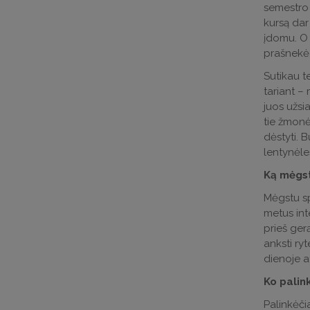
semestro 
kursą dar
įdomu. O 
prašnekėd
Sutikau t
tariant –
juos užsia
tie žmonė
dėstyti. 
lentynėle
Ką mėgst
Mėgstu sp
metus int
prieš ger
anksti ryt
dienoje a
Ko pali
Palinkėčia