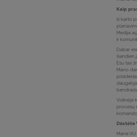
Kaip pra
Iš karto 
planavimo
Medija age
ir komunik
Dabar es
šiandien j
Esu tas ž
Mano darb
prisideda
daugelyje
bendradar
Vidinėje 
procesų s
komandos 
Dėstėte 
Mane VU V