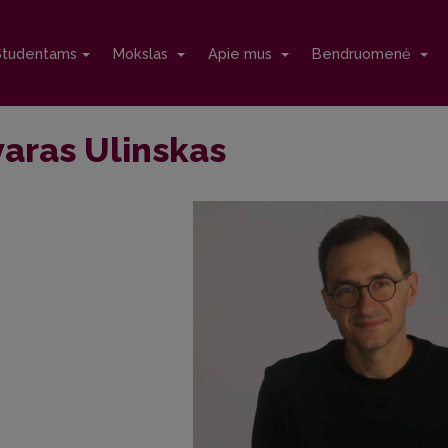
Studentams
Mokslas
Apie mus
Bendruomenė
varas Ulinskas