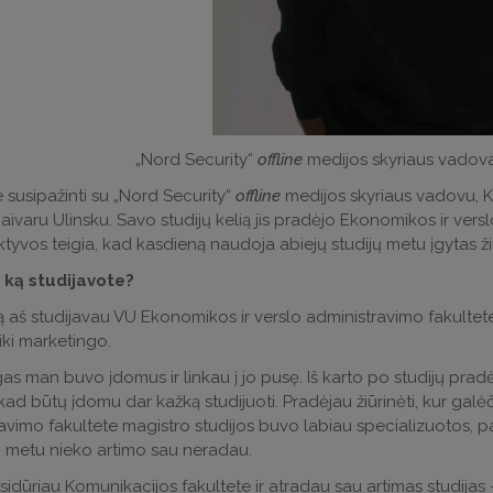
„Nord Security“
offline
medijos skyriaus vadov
 susipažinti su „Nord Security“
offline
medijos skyriaus vadovu, 
ivaru Ulinsku. Savo studijų kelią jis pradėjo Ekonomikos ir vers
ktyvos teigia, kad kasdieną naudoja abiejų studijų metu įgytas ži
, ką studijavote?
 aš studijavau VU Ekonomikos ir verslo administravimo fakultete
ki marketingo.
as man buvo įdomus ir linkau į jo pusę. Iš karto po studijų pradė
, kad būtų įdomu dar kažką studijuoti. Pradėjau žiūrinėti, kur galė
avimo fakultete magistro studijos buvo labiau specializuotos, pa
 metu nieko artimo sau neradau.
tsidūriau Komunikacijos fakultete ir atradau sau artimas studija