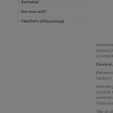
Kontaktai
Kur mus rasti?
Fakulteto stiliaus knyga
Kviečiame
alumnu Da
iš perspe
Daivarai
Bakalaurą
valdymo i
Marketing
svarstyti
administr
Todėl tuo
Taip aš a