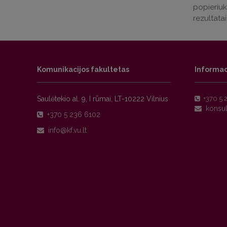
popieriuko
rezultatai
Komunikacijos fakultetas
Informac
Saulėtekio al. 9, I rūmai, LT-10222 Vilnius
+370 5 
+370 5 236 6102