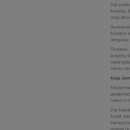
bet paska
kursinių,
visgi atr
Sunkiausi
būdavo eg
lengviau s
Tikslesni
pradžių s
nedingsta
verslo ana
Kaip Jum
Kai pirma
apsiprasči
niekur ir 
Dar bakal
todėl, kad
čempionat
mainai duo