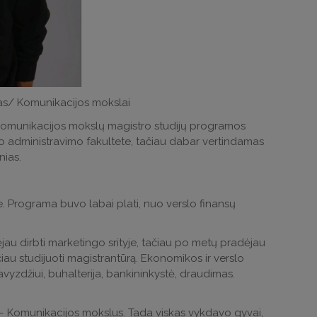
as/ Komunikacijos mokslai
Komunikacijos mokslų magistro studijų programos
lo administravimo fakultete, tačiau dabar vertindamas
nias.
. Programa buvo labai plati, nuo verslo finansų
jau dirbti marketingo srityje, tačiau po metų pradėjau
čiau studijuoti magistrantūrą. Ekonomikos ir verslo
vyzdžiui, buhalterija, bankininkystė, draudimas.
s – Komunikacijos mokslus. Tada viskas vykdavo gyvai,