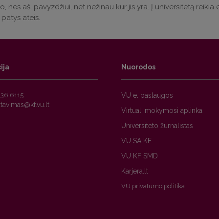
, nes aš, pavyzdžiui, net nežinau kur jis yra. Į universitetą reikia 
 patys ateis.
ija
Nuorodos
236 6115
VU e. paslaugos
Virtuali mokymosi aplinka
Universiteto žurnalistas
VU SA KF
VU KF SMD
Karjera.lt
VU privatumo politika