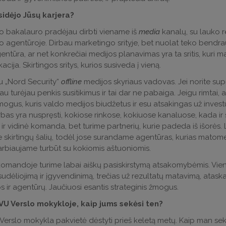
sidėjo Jūsų karjera?
po bakalauro pradėjau dirbti viename iš
media
kanalų, su lauko r
 agentūroje. Dirbau marketingo srityje, bet nuolat teko bendrauti 
ntūra, ar net konkrečiai medijos planavimas yra ta sritis, kuri ma
acija. Skirtingos sritys, kurios susiveda į vieną.
u „Nord Security“
offline
medijos skyriaus vadovas. Jei norite supr
au turėjau penkis susitikimus ir tai dar ne pabaiga. Jeigu rimtai, 
mogus, kuris valdo medijos biudžetus ir esu atsakingas už invest
as yra nuspręsti, kokiose rinkose, kokiuose kanaluose, kada ir s
 ir vidinė komanda, bet turime partnerių, kurie padeda iš išorės
 skirtingų šalių, todėl jose surandame agentūras, kurias matom
biaujame turbūt su kokiomis aštuoniomis.
komandoje turime labai aiškų pasiskirstymą atsakomybėmis. Vien
udėliojimą ir įgyvendinimą, trečias už rezultatų matavimą, ataskait
ir agentūrų. Jaučiuosi esantis strateginis žmogus.
VU Verslo mokykloje, kaip jums sekėsi ten?
erslo mokykla pakvietė dėstyti prieš keletą metų. Kaip man sekė