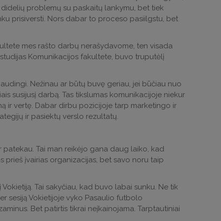
didelių problemų su paskaitų lankymu, bet tiek
ku prisiversti. Nors dabar to proceso pasiilgstu, bet
kultete mes rašto darbų nerašydavome, ten visada
udijas Komunikacijos fakultete, buvo truputėlį
naudingi. Nežinau ar būtų buvę geriau, jei būčiau nuo
is susijusį darbą. Tas tikslumas komunikacijoje niekur
ą ir vertę. Dabar dirbu pozicijoje tarp marketingo ir
ategijų ir pasiektų verslo rezultatų.
ur patekau. Tai man reikėjo gana daug laiko, kad
s prieš įvairias organizacijas, bet savo noru taip
okietiją. Tai sakyčiau, kad buvo labai sunku. Ne tik
per sesiją Vokietijoje vyko Pasaulio futbolo
minus. Bet patirtis tikrai neįkainojama. Tarptautiniai