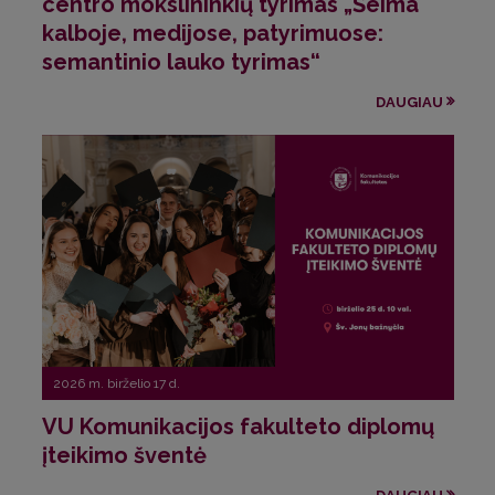
centro mokslininkių tyrimas „Šeima
kalboje, medijose, patyrimuose:
semantinio lauko tyrimas“
DAUGIAU
2026 m. birželio 17 d.
VU Komunikacijos fakulteto diplomų
įteikimo šventė