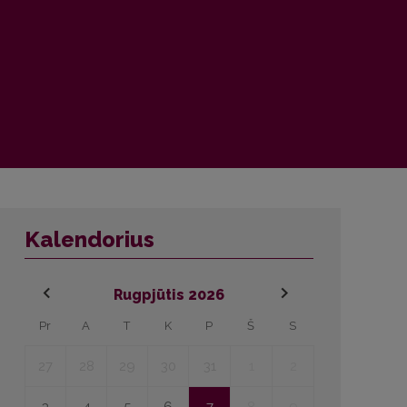
Kalendorius
Rugpjūtis
2026
Pr
A
T
K
P
Š
S
27
28
29
30
31
1
2