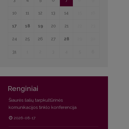
3
4
5
6
7
8
9
10
11
12
13
14
15
16
17
18
19
20
21
22
23
24
25
26
27
28
29
30
31
1
2
3
4
5
6
Renginiai
Šiaurės šalių tarpkultūrinės
komunikacijos tinklo konferencija
2026-08-17