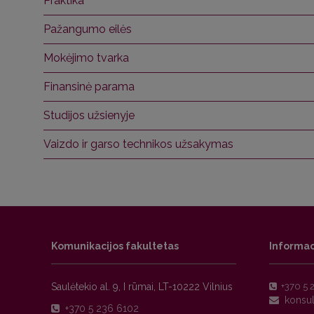
Praktika
Pažangumo eilės
Mokėjimo tvarka
Finansinė parama
Studijos užsienyje
Vaizdo ir garso technikos užsakymas
Komunikacijos fakultetas
Informac
Saulėtekio al. 9, I rūmai, LT-10222 Vilnius
+370 5 
+370 5 236 6102