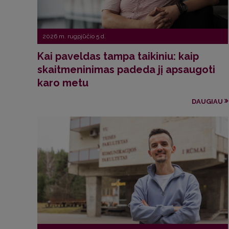
2026 m. rugpjūčio 5 d.
Kai paveldas tampa taikiniu: kaip
skaitmeninimas padeda jį apsaugoti
karo metu
DAUGIAU