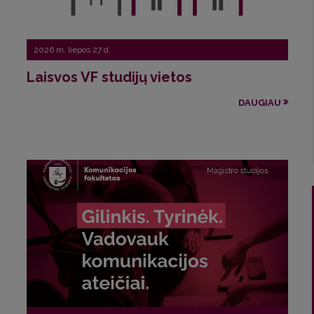
2026 m. liepos 27 d.
Laisvos VF studijų vietos
DAUGIAU