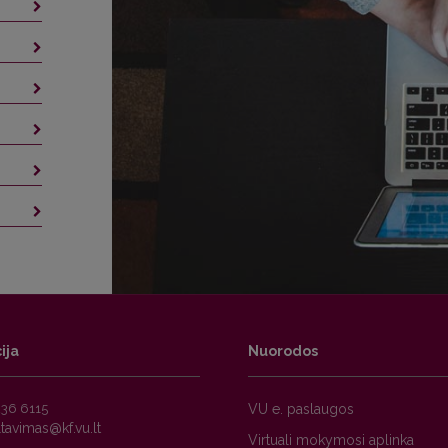
ija
Nuorodos
236 6115
VU e. paslaugos
Virtuali mokymosi aplinka