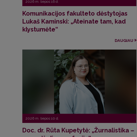
2026 m. liepos 16 d.
Komunikacijos fakulteto dėstytojas
Lukaš Kaminski: „Ateinate tam, kad
klystumėte“
DAUGIAU
2026 m. liepos 10 d.
Doc. dr. Rūta Kupetytė: „Žurnalistika –