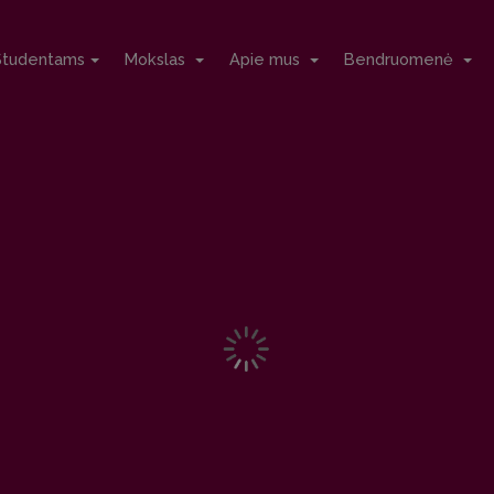
Studentams
Mokslas
Apie mus
Bendruomenė