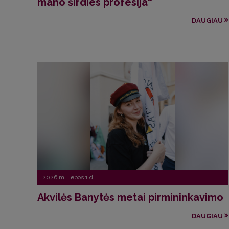
mano širdies profesija“
DAUGIAU
2026 m. liepos 1 d.
Akvilės Banytės metai pirmininkavimo
DAUGIAU