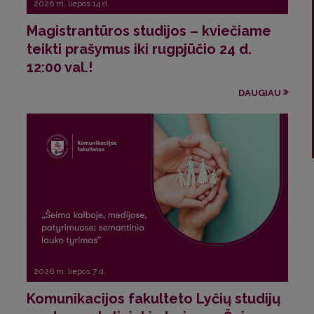
2026 m. liepos 14 d.
Magistrantūros studijos – kviečiame
teikti prašymus iki rugpjūčio 24 d.
12:00 val.!
DAUGIAU
2026 m. liepos 7 d.
Komunikacijos fakulteto Lyčių studijų