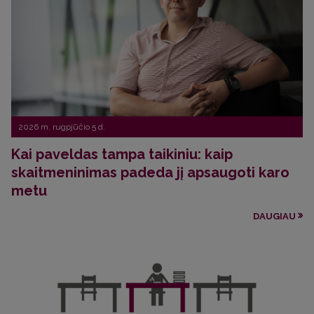
2026 m. rugpjūčio 5 d.
Kai paveldas tampa taikiniu: kaip
skaitmeninimas padeda jį apsaugoti karo
metu
DAUGIAU