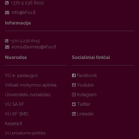
+370 5 236 6102
Informacija
+370 5 236 6115
Nuorodos
Socialiniai tinklai
VU e. paslaugos
Facebook
Virtuali mokymosi aplinka
Youtube
Universiteto žurnalistas
Instagram
VU SA KF
Twitter
VU KF SMD
Linkedin
Karjera.lt
VU privatumo politika