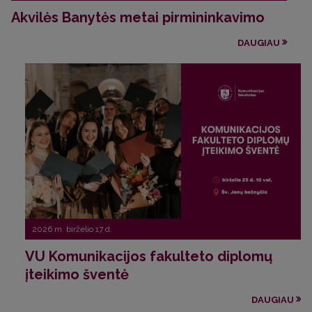
Akvilės Banytės metai pirmininkavimo
DAUGIAU
2026 m. birželio 17 d.
VU Komunikacijos fakulteto diplomų
įteikimo šventė
DAUGIAU