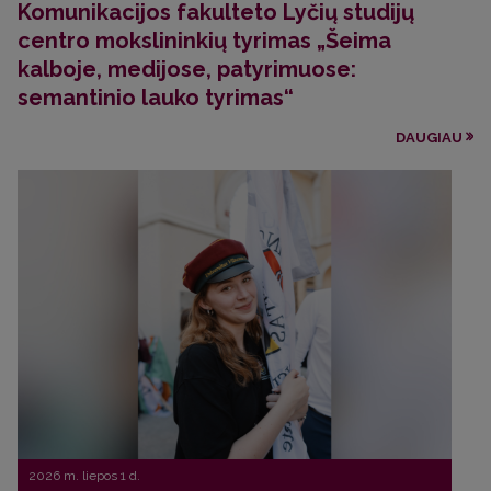
Komunikacijos fakulteto Lyčių studijų
centro mokslininkių tyrimas „Šeima
kalboje, medijose, patyrimuose:
semantinio lauko tyrimas“
DAUGIAU
2026 m. liepos 1 d.