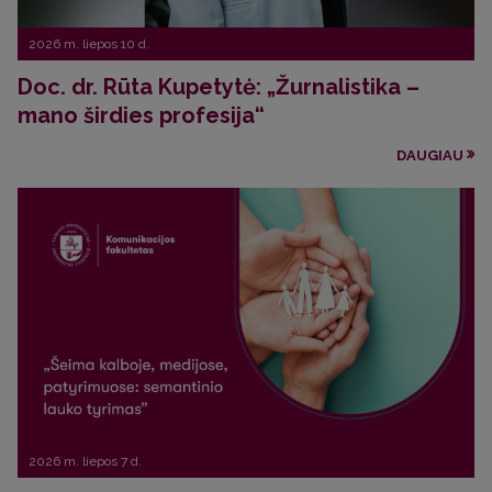
2026 m. liepos 10 d.
Doc. dr. Rūta Kupetytė: „Žurnalistika –
mano širdies profesija“
DAUGIAU
2026 m. liepos 7 d.