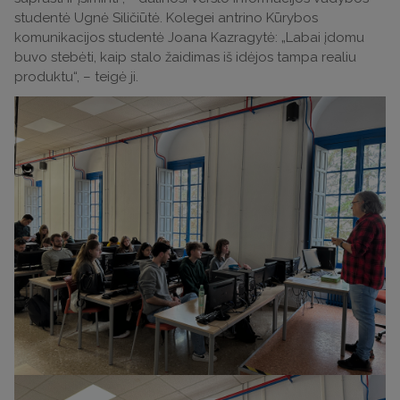
studentė Ugnė Siličiūtė. Kolegei antrino Kūrybos
komunikacijos studentė Joana Kazragytė: „Labai įdomu
buvo stebėti, kaip stalo žaidimas iš idėjos tampa realiu
produktu“, – teigė ji.