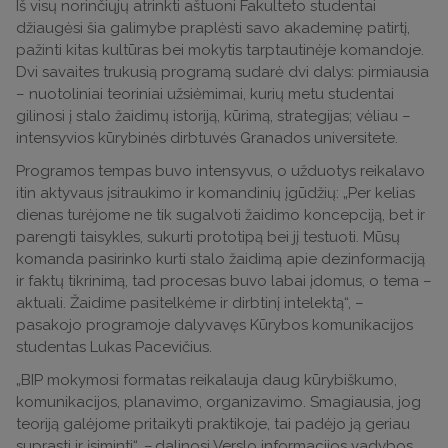
Iš visų norinčiųjų atrinkti aštuoni Fakulteto studentai
džiaugėsi šia galimybe praplėsti savo akademinę patirtį,
pažinti kitas kultūras bei mokytis tarptautinėje komandoje.
Dvi savaites trukusią programą sudarė dvi dalys: pirmiausia
– nuotoliniai teoriniai užsiėmimai, kurių metu studentai
gilinosi į stalo žaidimų istoriją, kūrimą, strategijas; vėliau –
intensyvios kūrybinės dirbtuvės Granados universitete.
Programos tempas buvo intensyvus, o užduotys reikalavo
itin aktyvaus įsitraukimo ir komandinių įgūdžių: „Per kelias
dienas turėjome ne tik sugalvoti žaidimo koncepciją, bet ir
parengti taisykles, sukurti prototipą bei jį testuoti. Mūsų
komanda pasirinko kurti stalo žaidimą apie dezinformaciją
ir faktų tikrinimą, tad procesas buvo labai įdomus, o tema –
aktuali. Žaidime pasitelkėme ir dirbtinį intelektą“, –
pasakojo programoje dalyvavęs Kūrybos komunikacijos
studentas Lukas Pacevičius.
„BIP mokymosi formatas reikalauja daug kūrybiškumo,
komunikacijos, planavimo, organizavimo. Smagiausia, jog
teoriją galėjome pritaikyti praktikoje, tai padėjo ją geriau
suprasti ir įsiminti“, – dalinosi Verslo informacijos vadybos