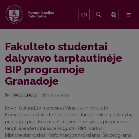
EN
Fakulteto studentai
dalyvavo tarptautinėje
BIP programoje
Granadoje
NAUJIENOS
2025-04-25
Kovo–balandžio mėnesiais Vilniaus universiteto
Komunikacijos fakulteto studentai turėjo unikalią galimybę
prisijungti prie „Erasmus+“ mišrios intensyvios programos
(angl.
Blended Intensive Program
, BIP), skirtos
bibliotekininkystės ir informacijos mokslams. Šią programą