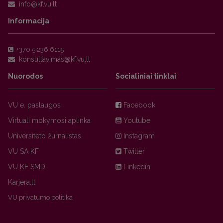
Informacija
+370 5 236 6115
Nuorodos
Socialiniai tinklai
VU e. paslaugos
Facebook
Virtuali mokymosi aplinka
Youtube
Universiteto žurnalistas
Instagram
VU SA KF
Twitter
VU KF SMD
Linkedin
Karjera.lt
VU privatumo politika