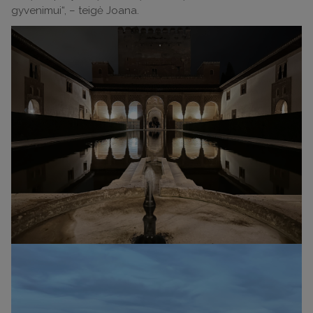
gyvenimui“, – teigė Joana.