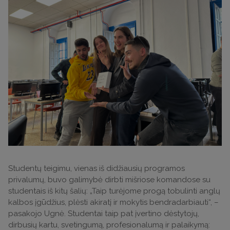
Studentų teigimu, vienas iš didžiausių programos
privalumų, buvo galimybė dirbti mišriose komandose su
studentais iš kitų šalių: „Taip turėjome progą tobulinti anglų
kalbos įgūdžius, plėsti akiratį ir mokytis bendradarbiauti“, –
pasakojo Ugnė. Studentai taip pat įvertino dėstytojų,
dirbusių kartu, svetingumą, profesionalumą ir palaikymą: