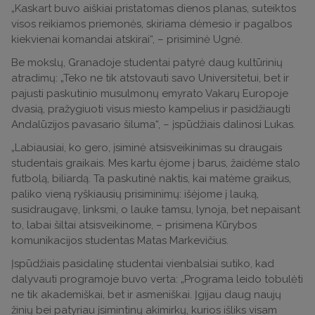
„Kaskart buvo aiškiai pristatomas dienos planas, suteiktos
visos reikiamos priemonės, skiriama dėmesio ir pagalbos
kiekvienai komandai atskirai“, – prisiminė Ugnė.
Be mokslų, Granadoje studentai patyrė daug kultūrinių
atradimų: „Teko ne tik atstovauti savo Universitetui, bet ir
pajusti paskutinio musulmonų emyrato Vakarų Europoje
dvasią, pražygiuoti visus miesto kampelius ir pasidžiaugti
Andalūzijos pavasario šiluma“, – įspūdžiais dalinosi Lukas.
„Labiausiai, ko gero, įsiminė atsisveikinimas su draugais
studentais graikais. Mes kartu ėjome į barus, žaidėme stalo
futbolą, biliardą. Ta paskutinė naktis, kai matėme graikus,
paliko vieną ryškiausių prisiminimų: išėjome į lauką,
susidraugavę, linksmi, o lauke tamsu, lynoja, bet nepaisant
to, labai šiltai atsisveikinome, – prisimena Kūrybos
komunikacijos studentas Matas Markevičius.
Įspūdžiais pasidalinę studentai vienbalsiai sutiko, kad
dalyvauti programoje buvo verta: „Programa leido tobulėti
ne tik akademiškai, bet ir asmeniškai. Įgijau daug naujų
žinių bei patyriau įsimintinų akimirkų, kurios išliks visam