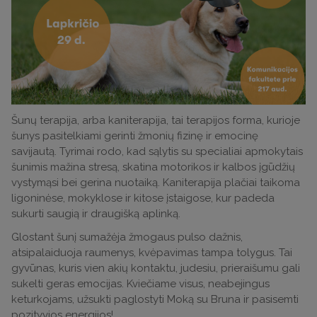
Šunų terapija, arba kaniterapija, tai terapijos forma, kurioje
šunys pasitelkiami gerinti žmonių fizinę ir emocinę
savijautą. Tyrimai rodo, kad sąlytis su specialiai apmokytais
šunimis mažina stresą, skatina motorikos ir kalbos įgūdžių
vystymąsi bei gerina nuotaiką. Kaniterapija plačiai taikoma
ligoninėse, mokyklose ir kitose įstaigose, kur padeda
sukurti saugią ir draugišką aplinką.
Glostant šunį sumažėja žmogaus pulso dažnis,
atsipalaiduoja raumenys, kvėpavimas tampa tolygus. Tai
gyvūnas, kuris vien akių kontaktu, judesiu, prieraišumu gali
sukelti geras emocijas. Kviečiame visus, neabejingus
keturkojams, užsukti paglostyti Moką su Bruna ir pasisemti
pozityvios energijos!