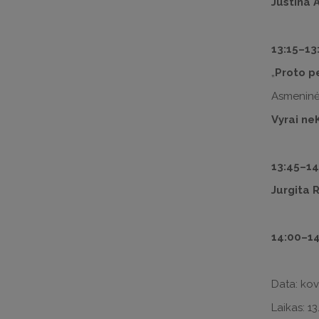
Justina 
13:15–­13
„
Proto p
Asmeninė 
Vyrai n
13:45–­1
Jurgita 
14:00–­1
Data: kov
Laikas: 13