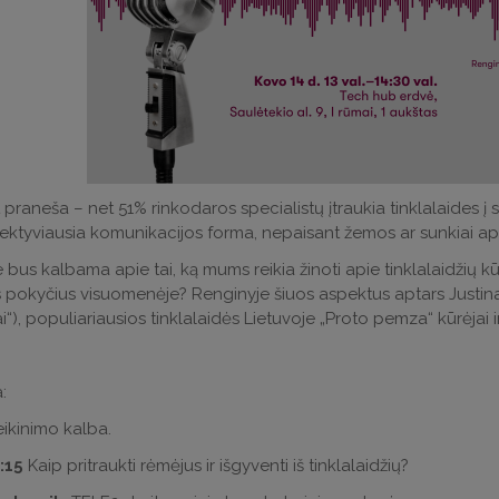
praneša – net 51% rinkodaros specialistų įtraukia tinklalaides į s
efektyviausia komunikacijos forma, nepaisant žemos ar sunkiai ap
bus kalbama apie tai, ką mums reikia žinoti apie tinklalaidžių kūr
 pokyčius visuomenėje? Renginyje šiuos aspektus aptars Justina 
i“), populiariausios tinklalaidės Lietuvoje „Proto pemza“ kūrėjai ir
:
ikinimo kalba.
:15
Kaip pritraukti rėmėjus ir išgyventi iš tinklalaidžių?