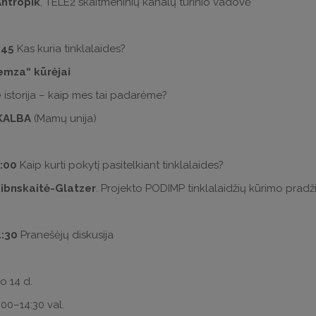
Antropik
, TELE2 skaitmeninių kanalų turinio vadovė
:45
Kas kuria tinklalaides?
emza“ kūrėjai
istorija – kaip mes tai padarėme?
eKALBA
(Mamų unija)
4:00
Kaip kurti pokytį pasitelkiant tinklalaides?
Ribnskaitė-Glatzer
. Projekto PODIMP tinklalaidžių kūrimo pradž
4:30
Pranešėjų diskusija
o 14 d.
.00–­14:30 val.