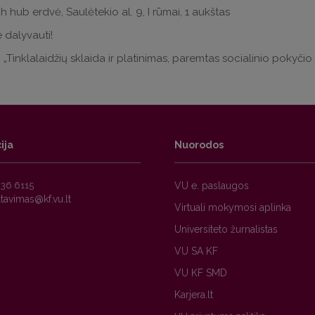
h hub erdvė, Saulėtekio al. 9, I rūmai, 1 aukštas
 dalyvauti!
: „Tinklalaidžių sklaida ir platinimas, paremtas socialinio poky
ija
Nuorodos
236 6115
VU e. paslaugos
Virtuali mokymosi aplinka
Universiteto žurnalistas
VU SA KF
VU KF SMD
Karjera.lt