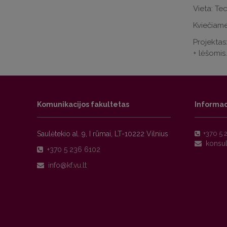
Vieta: Tec
Kviečiame
Projektas
+ lėšomis.
Komunikacijos fakultetas
Informac
Saulėtekio al. 9, I rūmai, LT-10222 Vilnius
+370 5 
+370 5 236 6102