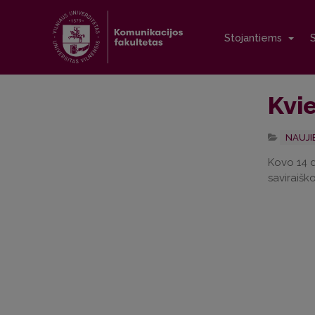
Stojantiems
Kvie
NAUJI
Kovo 14 d
saviraiško