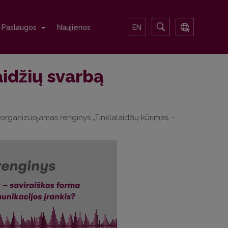
Paslaugos
Naujienos
EN
aidžių svarbą
u organizuojamas renginys „Tinklalaidžių kūrimas –