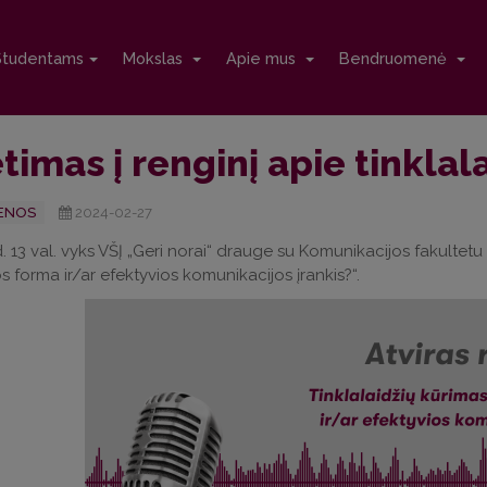
Studentams
Mokslas
Apie mus
Bendruomenė
timas į renginį apie tinklal
ENOS
2024-02-27
. 13 val. vyks VŠĮ „Geri norai“ drauge su Komunikacijos fakultet
s forma ir/ar efektyvios komunikacijos įrankis?“.