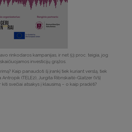
avo rinkodaros kampanijas, ir net 53 proc. teigia, jog
skaičiuojamos investicijų grąžos.
imą? Kaip panaudoti šį įrankį tiek kuriant verslą, tiek
Antropik (TELE2), Jurgita Ribnskaitė-Glatzer (VšĮ
 kiti svečiai atsakys į klausimą – o kaip pradėti?