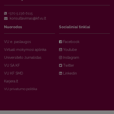
+370 5 236 6115
Nuorodos
Socialiniai tinklai
VU e. paslaugos
Facebook
Virtuali mokymosi aplinka
Youtube
Universiteto žurnalistas
Instagram
VU SA KF
Twitter
VU KF SMD
Linkedin
Karjera.lt
VU privatumo politika