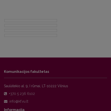
Komunikacijos fakultetas
Saulėtekio al. 9, I rūmai, LT-10222 Vilnius
+370 5 236 6102
Informacija