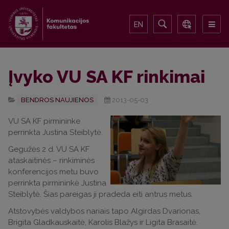
EN
Įvyko VU SA KF rinkimai
BENDROS NAUJIENOS
2013-05-03
VU SA KF pirmininke
perrinkta Justina Steiblytė.
Gegužės 2 d. VU SA KF
ataskaitinės – rinkiminės
konferencijos metu buvo
perrinkta pirmininkė Justina
Steiblytė. Šias pareigas ji pradeda eiti antrus metus.
Atstovybės valdybos nariais tapo Algirdas Dvarionas,
Brigita Gladkauskaitė, Karolis Blažys ir Ligita Brasaitė.