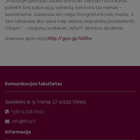
„Pradžioje galvojau sudėti anksčiau darytas nuotraukas,
pateikti tokį pabirusį jų variantą, bet koks čia menas –
savireklama. Galiausiai kilo idėja fotografuoti patį miestą, o
tam labiausiai tiko save kaip atskirą respubliką prisistatantis
Užupis”, – naujienų svetainei „Alfa.lt” atviravo studentė.
Išsamiau apie idėją
http://goo.gl/bSRvr
Komunikacijos fakultetas
Saulėtekio al. 9, I rūmai, LT-10222 Vilnius
+370 5 236 6102
Informacija