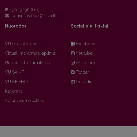
+370 5 236 6115
Nuorodos
Socialiniai tinklai
VU e. paslaugos
Facebook
Virtuali mokymosi aplinka
Youtube
Universiteto žurnalistas
Instagram
VU SA KF
Twitter
VU KF SMD
Linkedin
Karjera.lt
VU privatumo politika