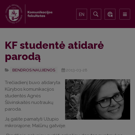
EN
KF studentė atidarė
parodą
BENDROS NAUJIENOS
2013-03-28
Trečiadienį buvo atidaryta
Kūrybos komunikacijos
studentės Agnės
Šlivinskaitės nuotraukų
paroda.
Ją galite pamatyti Užupio
mikrorajone, Malūnų gatvėje.