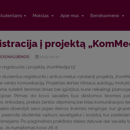
Studentams
Mokslas
Apie mus
Bendruomenė
stracija į projektą „KomMe
OS NAUJIENOS
2015-02-10
 registruotis į projektą „KomMedija‘15“
 studentus registruotis į antrus metus vykstantį projektą „KomMed
ie verslo komunikaciją. Projektas skirtas Vilniaus aukštųjų moky
ama suteikti teorines žinias bei įgūdžius, kurie reikalingi planuo
cijose. Pirmas dvi kovo savaites bus dėstomos teorinės pas
, rinkodarą, prekės ženklo stiprinimą bei kitas komunikacijos te
galės išbandyti savo jėgas dienos trukmės renginyje, kur grup
i pasirodę studentai važiuos savaitgaliui į sodybą, kur padeda
rėmėjams. Po pagrindinės praktinės dalies dalyviai dar savaitę
s. Jis numatomas kovo 26 d.