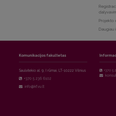
Registrac
dalyvavim
Projekto 
Daugiau 
Komunikacijos fakultetas
Informac
Saulėtekio al. 9, I rūmai, LT-10222 Vilnius
+370 5 
+370 5 236 6102