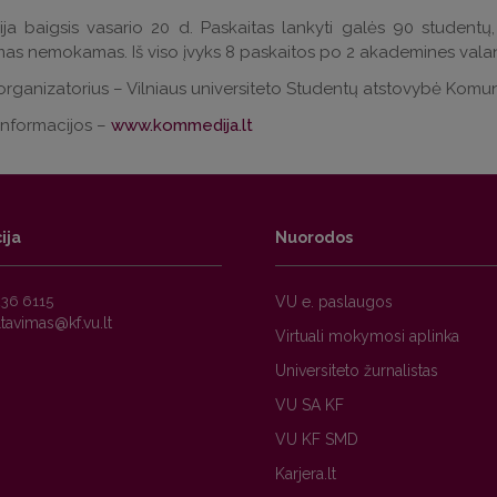
ija baigsis vasario 20 d. Paskaitas lankyti galės 90 studentų
as nemokamas. Iš viso įvyks 8 paskaitos po 2 akademines vala
organizatorius – Vilniaus universiteto Studentų atstovybė Komuni
informacijos –
www.kommedija.lt
ija
Nuorodos
236 6115
VU e. paslaugos
Virtuali mokymosi aplinka
Universiteto žurnalistas
VU SA KF
VU KF SMD
Karjera.lt