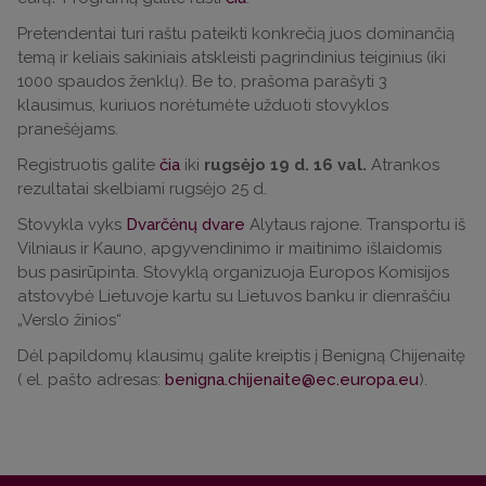
Pretendentai turi raštu pateikti konkrečią juos dominančią
temą ir keliais sakiniais atskleisti pagrindinius teiginius (iki
1000 spaudos ženklų). Be to, prašoma parašyti 3
klausimus, kuriuos norėtumėte užduoti stovyklos
pranešėjams.
Registruotis galite
čia
iki
rugsėjo 19 d. 16 val.
Atrankos
rezultatai skelbiami rugsėjo 25 d.
Stovykla vyks
Dvarčėnų dvare
Alytaus rajone. Transportu iš
Vilniaus ir Kauno, apgyvendinimo ir maitinimo išlaidomis
bus pasirūpinta. Stovyklą organizuoja Europos Komisijos
atstovybė Lietuvoje kartu su Lietuvos banku ir dienraščiu
„Verslo žinios“
Dėl papildomų klausimų galite kreiptis į Benigną Chijenaitę
( el. pašto adresas:
).