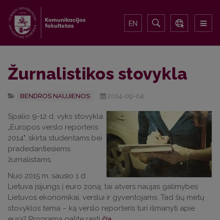
EN
Žurnalistikos stovykla
BENDROS NAUJIENOS
2014-09-04
Spalio 9-12 d. vyks stovykla
„Europos verslo reporteris
2014", skirta studentams bei
pradedantiesiems
žurnalistams.
Nuo 2015 m. sausio 1 d.
Lietuva įsijungs į euro zoną; tai atvers naujas galimybes
Lietuvos ekonomikai, verslui ir gyventojams. Tad šių metų
stovyklos tema – ką verslo reporteris turi išmanyti apie
eurą? Programą galite rasti
čia
.