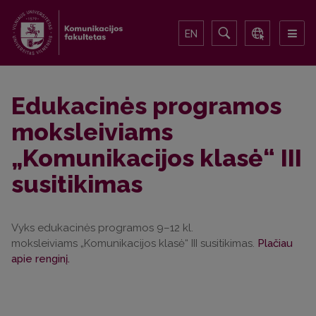
EN
Edukacinės programos
moksleiviams
„Komunikacijos klasė“ III
susitikimas
Vyks edukacinės programos 9–12 kl.
moksleiviams „Komunikacijos klasė“ III susitikimas.
Plačiau
apie renginį.