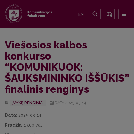
EN
Viešosios kalbos
konkurso
“KOMUNIKUOK:
ŠAUKSMININKO IŠŠŪKIS”
finalinis renginys
ĮVYKĘ RENGINIAI
DATA 2025-03-14
Data
: 2025-03-14
Pradžia
: 13:00 val.