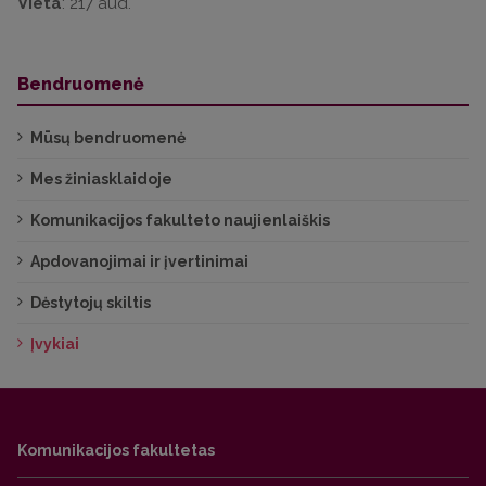
Vieta
: 217 aud.
Bendruomenė
Mūsų bendruomenė
Mes žiniasklaidoje
Komunikacijos fakulteto naujienlaiškis
Apdovanojimai ir įvertinimai
Dėstytojų skiltis
Įvykiai
Komunikacijos fakultetas