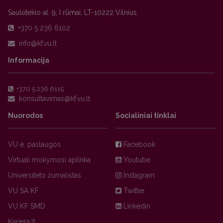
Saulėtekio al. 9, I rūmai, LT-10222 Vilnius
+370 5 236 6102
Informacija
+370 5 236 6115
Nuorodos
Socialiniai tinklai
VU e. paslaugos
Facebook
Virtuali mokymosi aplinka
Youtube
Universiteto žurnalistas
Instagram
VU SA KF
Twitter
VU KF SMD
Linkedin
Karjera.lt