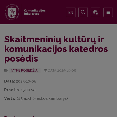
EN
Skaitmeninių kultūrų ir
komunikacijos katedros
posėdis
ĮVYKĘ POSĖDŽIAI
DATA 2025-10-08
Data
: 2025-10-08
Pradžia
: 15:00 val.
Vieta
: 215 aud. (Freskos kambarys)