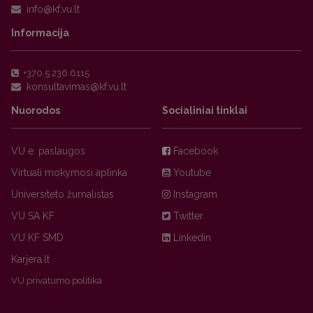
Informacija
+370 5 236 6115
Nuorodos
Socialiniai tinklai
VU e. paslaugos
Facebook
Virtuali mokymosi aplinka
Youtube
Universiteto žurnalistas
Instagram
VU SA KF
Twitter
VU KF SMD
Linkedin
Karjera.lt
VU privatumo politika