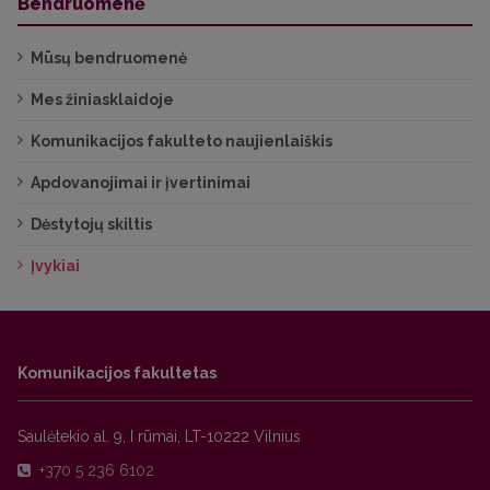
Bendruomenė
Mūsų bendruomenė
Mes žiniasklaidoje
Komunikacijos fakulteto naujienlaiškis
Apdovanojimai ir įvertinimai
Dėstytojų skiltis
Įvykiai
Komunikacijos fakultetas
Saulėtekio al. 9, I rūmai, LT-10222 Vilnius
+370 5 236 6102