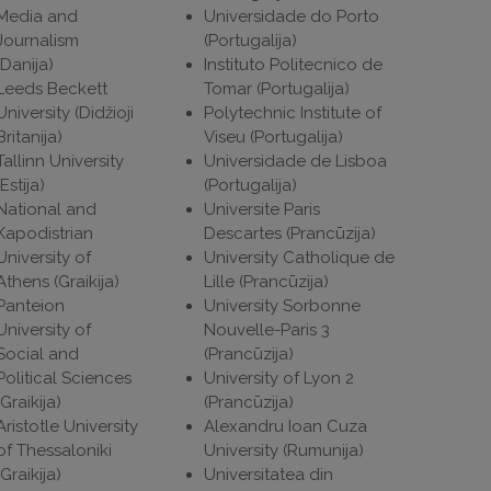
Media and
Universidade do Porto
Journalism
(Portugalija)
(Danija)
Instituto Politecnico de
Leeds Beckett
Tomar (Portugalija)
University (Didžioji
Polytechnic Institute of
Britanija)
Viseu (Portugalija)
Tallinn University
Universidade de Lisboa
(Estija)
(Portugalija)
National and
Universite Paris
Kapodistrian
Descartes (Prancūzija)
University of
University Catholique de
Athens (Graikija)
Lille (Prancūzija)
Panteion
University Sorbonne
University of
Nouvelle-Paris 3
Social and
(Prancūzija)
Political Sciences
University of Lyon 2
(Graikija)
(Prancūzija)
Aristotle University
Alexandru Ioan Cuza
of Thessaloniki
University (Rumunija)
(Graikija)
Universitatea din