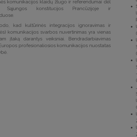
nės komunikacijos klaidų žlugo ir referendumai dėl
 Sąjungos konstitucijos Prancūzijoje ir
duose.
rodo, kad kultūrinės integracijos ignoravimas ir
nės) komunikacijos svarbos nuvertinimas yra vienas
tam įtaką darantys veiksniai. Bendradarbiavimas
Europos profesionaliosios komunikacijos nuostatas
ybė.