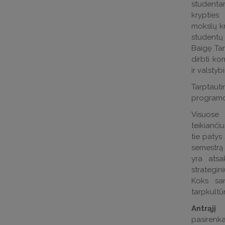
studenta
krypties
mokslų kr
studentų
Baigę Tar
dirbti ko
ir valsty
Tarptau
programos
Visuose 
teikianči
tie patys
semestrą 
yra atsa
strategin
Koks san
tarpkultū
Antrąj
pasirenk