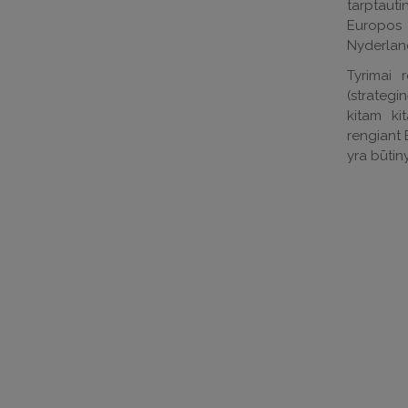
tarptauti
Europos
Nyderlan
Tyrimai 
(strategi
kitam ki
rengiant 
yra būtin