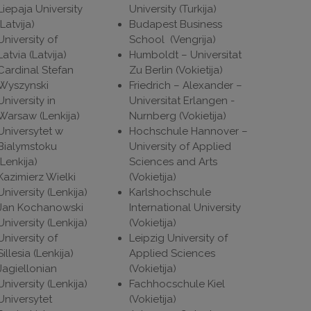
Liepaja University
University (Turkija)
(Latvija)
Budapest Business
University of
School (Vengrija)
Latvia (Latvija)
Humboldt – Universitat
Cardinal Stefan
Zu Berlin (Vokietija)
Wyszynski
Friedrich – Alexander –
University in
Universitat Erlangen -
Warsaw (Lenkija)
Nurnberg (Vokietija)
Universytet w
Hochschule Hannover –
Bialymstoku
University of Applied
(Lenkija)
Sciences and Arts
Kazimierz Wielki
(Vokietija)
University (Lenkija)
Karlshochschule
Jan Kochanowski
International University
University (Lenkija)
(Vokietija)
University of
Leipzig University of
Sillesia (Lenkija)
Applied Sciences
Jagiellonian
(Vokietija)
University (Lenkija)
Fachhocschule Kiel
Universytet
(Vokietija)