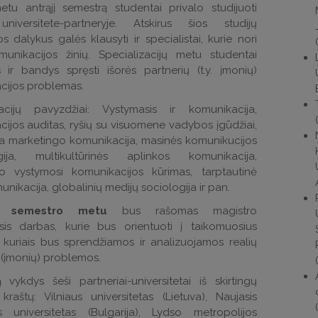
etu antrąjį semestrą studentai privalo studijuoti
niversitete-partneryje. Atskirus šios studijų
 dalykus galės klausyti ir specialistai, kurie nori
munikacijos žinių. Specializacijų metu studentai
 ir bandys spręsti išorės partnerių (t.y. įmonių)
cijos problemas.
zacijų pavyzdžiai: Vystymasis ir komunikacija,
ijos auditas, ryšių su visuomene vadybos įgūdžiai,
ta marketingo komunikacija, masinės komunikucijos
gija, multikultūrinės aplinkos komunikacija,
nio vystymosi komunikacijos kūrimas, tarptautinė
unikacija, globalinių medijų sociologija ir pan.
jo semestro metu
bus rašomas magistro
sis darbas, kurie bus orientuoti į taikomuosius
r kuriais bus sprendžiamos ir analizuojamos realių
 (įmonių) problemos.
vykdys šeši partneriai-universitetai iš skirtingų
raštų: Vilniaus universitetas (Lietuva), Naujasis
os universitetas (Bulgarija), Lydso metropolijos