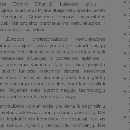
tetas (Didžioji Britanija), Laisvasis kalbų ir
ijos universitetas Milane (Italija), Budapešto verslo
(Vengrija), Groningeno Hanzos universitetas
dai). Visi projekto partneriai yra komunikacijos ir
isuomene sričių lyderiai.
o „Europos profesionaliosios komunikacijos
tūros studijos“ tikslas yra ne tik sukurti naująją
ogramą, bet ir skatinti, remti tyrimų projektus, spręsti
problemines situacijas iš profesinės aplinkos ir
 jų sprendimo variantus. Taip pat šiuo projektu
 sukurti lanksčią mokymosi sistemą, mokymosi
s atvirą internetinę duomenų bazę, kuria galėtų
ir žmonės ir profesinės aplinkos, norėdami pagilinti
as. Projektas sieks skatinti naujųjų technologijų
rofesionaliosios komunikacijos srityje.
tarpkultūrinė komunikacija yra viena iš pagrindinių
privataus sektoriaus įmonių sėkmės priežasčių. Dėl
os tarpkultūrinės komunikacijos pasaulyje yra vis
is skaičius išyrančių tarptautinių kompanijų. Dėl