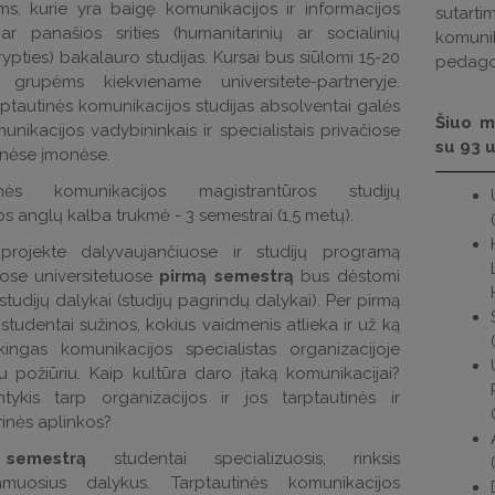
ms, kurie yra baigę komunikacijos ir informacijos
sutartim
 ar panašios srities (humanitarinių ar socialinių
komunik
ypties) bakalauro studijas. Kursai bus siūlomi 15-20
pedagog
 grupėms kiekviename universitete-partneryje.
ptautinės komunikacijos studijas absolventai galės
Šiuo m
munikacijos vadybininkais ir specialistais privačiose
su 93 
binėse įmonėse.
tinės komunikacijos magistrantūros studijų
 anglų kalba trukmė - 3 semestrai (1,5 metų).
projekte dalyvaujančiuose ir studijų programą
uose universitetuose
pirmą semestrą
bus dėstomi
 studijų dalykai (studijų pagrindų dalykai). Per pirmą
studentai sužinos, kokius vaidmenis atlieka ir už ką
kingas komunikacijos specialistas organizacijoje
iu požiūriu. Kaip kultūra daro įtaką komunikacijai?
tykis tarp organizacijos ir jos tarptautinės ir
rinės aplinkos?
į semestrą
studentai specializuosis, rinksis
amuosius dalykus. Tarptautinės komunikacijos