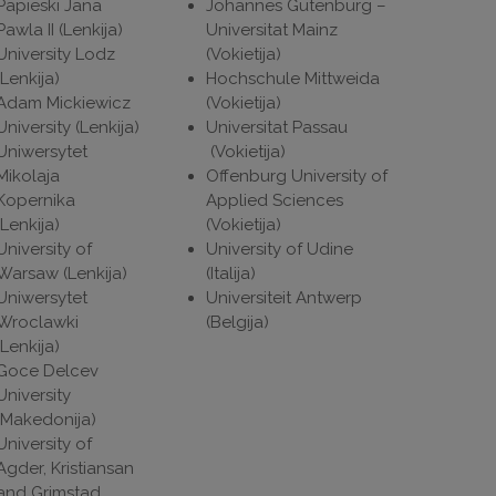
Papieski Jana
Johannes Gutenburg –
Pawla II (Lenkija)
Universitat Mainz
University Lodz
(Vokietija)
(Lenkija)
Hochschule Mittweida
Adam Mickiewicz
(Vokietija)
University (Lenkija)
Universitat Passau
Uniwersytet
(Vokietija)
Mikolaja
Offenburg University of
Kopernika
Applied Sciences
(Lenkija)
(Vokietija)
University of
University of Udine
Warsaw (Lenkija)
(Italija)
Uniwersytet
Universiteit Antwerp
Wroclawki
(Belgija)
(Lenkija)
Goce Delcev
University
(Makedonija)
University of
Agder, Kristiansan
and Grimstad