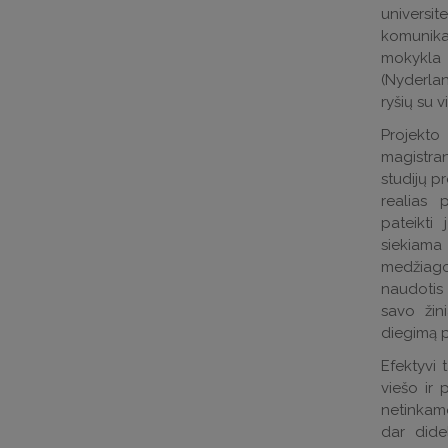
universi
komunikac
mokykla 
(Nyderlan
ryšių su v
Projekt
magistran
studijų pr
realias 
pateikti
siekiama
medžiago
naudotis 
savo žini
diegimą p
Efektyvi 
viešo ir 
netinkam
dar didel