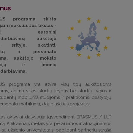
mus
US programa skirta
am mokslui. Jos tikslas -
printi europinį
adarbiavimą aukštojo
o srityje, skatinti,
entų ir personalo
umą, aukštojo mokslo
itucijų ir įmonių
darbiavimą.
S programa yra atvira visų tipų aukštosioms
ms, apima visas studijų kryptis bei studijų lygius ir
tudentų mobilumą studijoms ir praktikoms, dėstytojų
 personalo mobilumą, daugiašalius projektus.
tas aktyviai dalyvauja įgyvendinant ERASMUS / LLP
ą. Kiekvienais metais yra peržiūrimos ir atnaujinamos
s su užsienio universitetais, papildant partnerių sąrašą