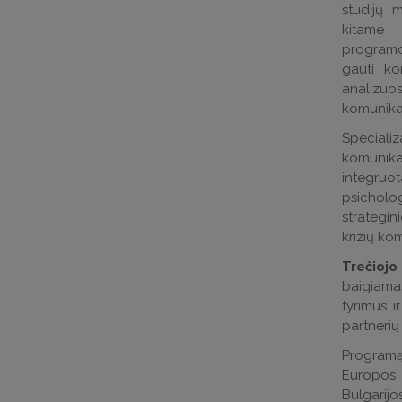
studijų m
kitame u
programos
gauti ko
analizuos
komunika
Speciali
komunikac
integruo
psicholo
strategi
krizių kom
Trečio
baigiama
tyrimus i
partnerių
Programą 
Europos k
Bulgarij