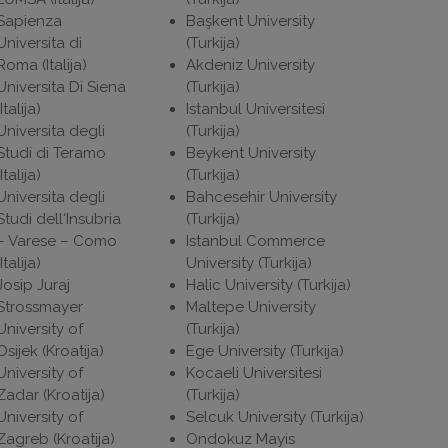
Sapienza
Başkent University
Universita di
(Turkija)
Roma (Italija)
Akdeniz University
Universita Di Siena
(Turkija)
(Italija)
Istanbul Universitesi
Universita degli
(Turkija)
Studi di Teramo
Beykent University
(Italija)
(Turkija)
Universita degli
Bahcesehir University
Studi dell‘Insubria
(Turkija)
– Varese – Como
Istanbul Commerce
(Italija)
University (Turkija)
Josip Juraj
Halic University (Turkija)
Strossmayer
Maltepe University
University of
(Turkija)
Osijek (Kroatija)
Ege University (Turkija)
University of
Kocaeli Universitesi
Zadar (Kroatija)
(Turkija)
University of
Selcuk University (Turkija)
Zagreb (Kroatija)
Ondokuz Mayis