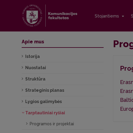
Stojantiems
Prog
Apie mus
Istorija
Prog
Nuostatai
Struktūra
Eras
Strateginis planas
Eras
Balti
Lygios galimybės
Euro
Tarptautiniai ryšiai
Programos ir projektai