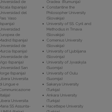
Universidad de
Oradea (Rumunija)
Alcala (Ispanija)
Constantine the
Universidad del
Philosopher University
Pais Vaso
(Slovakija)
(Ispanija)
University of SS. Cyril and
Universidad
Methodius in Trnava
Europea de
(Slovakija)
Madrid (Ispanija)
Comenius University
Universidad de
(Slovakija)
Murcia (Ispanija)
University of Ljublijana
Universidade de
(Slovėnija)
Vigo (Ispanija)
University of Jyvaskyla
Universidad San
(Suomija)
Jorge (Ispanija)
University of Oulu
Libera Universita
(Suomija)
di Lingue e
Sakarya University
Communicazione
(Turkija)
(Italija)
Ankara University
Libera Universita
(Turkija)
Maria SS Assunta-
Hacettepe University
LUMSA (Italija)
(Turkija)