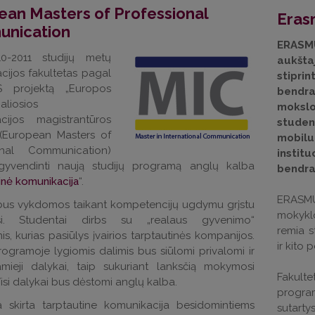
ean Masters of Professional
Eras
nication
ERASM
0-2011 studijų metų
aukštaj
cijos fakultetas pagal
sti
 projektą „Europos
bendr
aliosios
moksl
cijos magistrantūros
stud
“ (European Masters of
mobil
onal Communication)
inst
gyvendinti naują studijų programą anglų kalba
bendra
inė komunikacija
“.
ERASMU
 bus vykdomos taikant kompetencijų ugdymu grįstu
mokyklo
i. Studentai dirbs su „realaus gyvenimo“
remia s
mis, kurias pasiūlys įvairios tarptautinės kompanijos.
ir kito
rogramoje lygiomis dalimis bus siūlomi privalomi ir
amieji dalykai, taip sukuriant lanksčią mokymosi
Fakulte
Visi dalykai bus dėstomi anglų kalba.
program
 skirta tarptautine komunikacija besidomintiems
sutarty