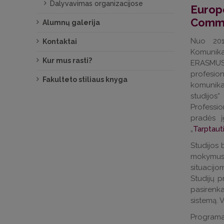
Dalyvavimas organizacijose
Europ
Commu
Alumnų galerija
Nuo 201
Kontaktai
Komunika
Kur mus rasti?
ERASMUS
profesion
Fakulteto stiliaus knyga
komunika
studijos
Professi
pradės į
„
Tarptaut
Studijos
mokymus
situacijo
Studijų p
pasirenk
sistemą. 
Programa