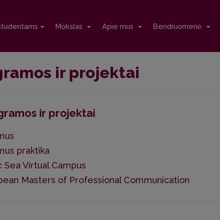
Studentams
Mokslas
Apie mus
Bendruomenė
ramos ir projektai
ramos ir projektai
mus
mus praktika
c Sea Virtual Campus
pean Masters of Professional Communication