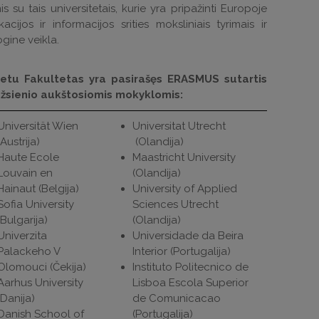
is su tais universitetais, kurie yra pripažinti Europoje
acijos ir informacijos srities moksliniais tyrimais ir
ine veikla.
etu Fakultetas yra pasirašęs ERASMUS sutartis
užsienio aukštosiomis mokyklomis:
Universität Wien
Universitat Utrecht
(Austrija)
(Olandija)
Haute Ecole
Maastricht University
Louvain en
(Olandija)
Hainaut (Belgija)
University of Applied
Sofia University
Sciences Utrecht
(Bulgarija)
(Olandija)
Univerzita
Universidade da Beira
Palackeho V
Interior (Portugalija)
Olomouci (Čekija)
Instituto Politecnico de
Aarhus University
Lisboa Escola Superior
(Danija)
de Comunicacao
Danish School of
(Portugalija)