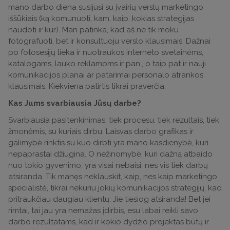
mano darbo diena susijusi su įvairių verslų marketingo
iššūkiais (ką komunuoti, kam, kaip, kokias strategijas
naudoti ir kur). Man patinka, kad aš ne tik moku
fotografuoti, bet ir konsultuoju verslo klausimais. Dažnai
po fotosesijų lieka ir nuotraukos interneto svetainėms,
katalogams, lauko reklamoms ir pan., o taip pat ir nauji
komunikacijos planai ar patarimai personalo atrankos
klausimais. Kiekviena patirtis tikrai praverčia.
Kas Jums svarbiausia Jūsų darbe?
Svarbiausia pasitenkinimas: tiek procesu, tiek rezultais, tiek
žmonėmis, su kuriais dirbu. Laisvas darbo grafikas ir
galimybė rinktis su kuo dirbti yra mano kasdienybė, kuri
nepaprastai džiugina. O nežinomybė, kuri dažną atbaido
nuo tokio gyvenimo, yra visai nebaisi, nes vis tiek darbų
atsiranda. Tik manęs neklauskit, kaip, nes kaip marketingo
specialistė, tikrai nekuriu jokių komunikacijos strategijų, kad
pritraukčiau daugiau klientų. Jie tiesiog atsiranda! Bet jei
rimtai, tai jau yra nemažas įdirbis, esu labai reikli savo
darbo rezultatams, kad ir kokio dydžio projektas būtų ir