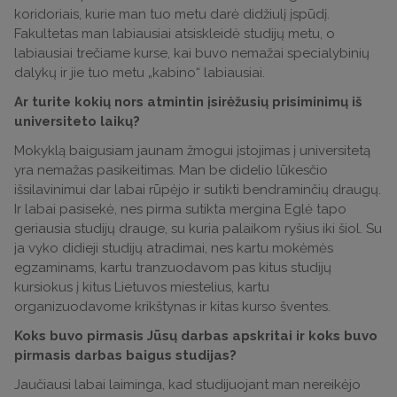
koridoriais, kurie man tuo metu darė didžiulį įspūdį.
Fakultetas man labiausiai atsiskleidė studijų metu, o
labiausiai trečiame kurse, kai buvo nemažai specialybinių
dalykų ir jie tuo metu „kabino“ labiausiai.
Ar turite kokių nors atmintin įsirėžusių prisiminimų iš
universiteto laikų?
Mokyklą baigusiam jaunam žmogui įstojimas į universitetą
yra nemažas pasikeitimas. Man be didelio lūkesčio
išsilavinimui dar labai rūpėjo ir sutikti bendraminčių draugų.
Ir labai pasisekė, nes pirma sutikta mergina Eglė tapo
geriausia studijų drauge, su kuria palaikom ryšius iki šiol. Su
ja vyko didieji studijų atradimai, nes kartu mokėmės
egzaminams, kartu tranzuodavom pas kitus studijų
kursiokus į kitus Lietuvos miestelius, kartu
organizuodavome krikštynas ir kitas kurso šventes.
Koks buvo pirmasis Jūsų darbas apskritai ir koks buvo
pirmasis darbas baigus studijas?
Jaučiausi labai laiminga, kad studijuojant man nereikėjo