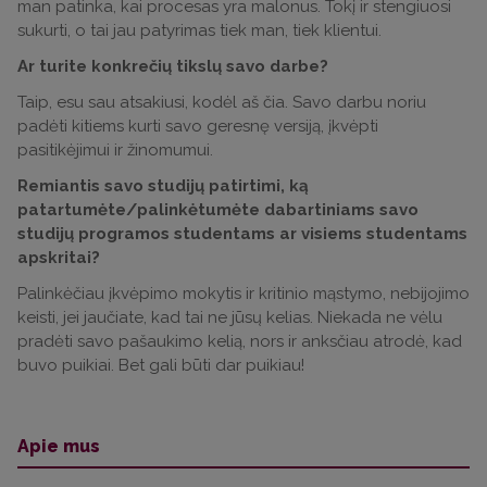
man patinka, kai procesas yra malonus. Tokį ir stengiuosi
sukurti, o tai jau patyrimas tiek man, tiek klientui.
Ar turite konkrečių tikslų savo darbe?
Taip, esu sau atsakiusi, kodėl aš čia. Savo darbu noriu
padėti kitiems kurti savo geresnę versiją, įkvėpti
pasitikėjimui ir žinomumui.
Remiantis savo studijų patirtimi, ką
patartumėte/palinkėtumėte dabartiniams savo
studijų programos studentams ar visiems studentams
apskritai?
Palinkėčiau įkvėpimo mokytis ir kritinio mąstymo, nebijojimo
keisti, jei jaučiate, kad tai ne jūsų kelias. Niekada ne vėlu
pradėti savo pašaukimo kelią, nors ir anksčiau atrodė, kad
buvo puikiai. Bet gali būti dar puikiau!
Apie mus