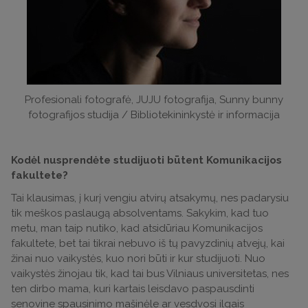
Profesionali fotografė, JUJU fotografija, Sunny bunny
fotografijos studija / Bibliotekininkystė ir informacija
Kodėl nusprendėte studijuoti būtent Komunikacijos
fakultete?
Tai klausimas, į kurį vengiu atvirų atsakymų, nes padarysiu
tik meškos paslaugą absolventams. Sakykim, kad tuo
metu, man taip nutiko, kad atsidūriau Komunikacijos
fakultete, bet tai tikrai nebuvo iš tų pavyzdinių atvejų, kai
žinai nuo vaikystės, kuo nori būti ir kur studijuoti. Nuo
vaikystės žinojau tik, kad tai bus Vilniaus universitetas, nes
ten dirbo mama, kuri kartais leisdavo paspausdinti
senovine spausinimo mašinėle ar vesdvosi ilgais