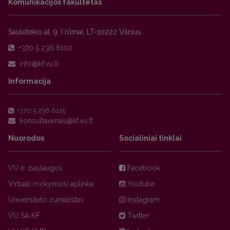
Komunikacijos fakultetas
Saulėtekio al. 9, I rūmai, LT-10222 Vilnius
+370 5 236 6102
Informacija
+370 5 236 6115
Nuorodos
Socialiniai tinklai
VU e. paslaugos
Facebook
Virtuali mokymosi aplinka
Youtube
Universiteto žurnalistas
Instagram
VU SA KF
Twitter