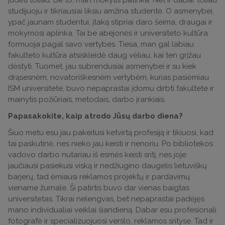
judėti toliau. Be to, man mokytis patinka. Net ir dabar toliau
studijuoju ir tikriausiai liksiu amžina studentė. O asmenybei,
ypač jaunam studentui, įtaką stipriai daro šeima, draugai ir
mokymosi aplinka. Tai be abejonės ir universiteto kultūra
formuoja pagal savo vertybes. Tiesa, man gal labiau
fakulteto kultūra atsiskleidė daug vėliau, kai ten grįžau
dėstyti. Tuomet, jau subrendusiai asmenybei ir su kiek
drąsesnėm, novatoriškesnėm vertybėm, kurias pasiėmiau
ISM universitete, buvo nepaprastai įdomu dirbti fakultete ir
mainytis požiūriais, metodais, darbo įrankiais.
Papasakokite, kaip atrodo Jūsų darbo diena?
Šiuo metu esu jau pakeitusi ketvirtą profesiją ir tikiuosi, kad
tai paskutinė, nes nieko jau keisti ir nenoriu. Po bibliotekos
vadovo darbo nutariau iš esmės keisti sritį, nes joje
jaučiausi pasiekusi viską ir nedžiugino daugelis lietuviškų
barjerų, tad ėmiausi reklamos projektų ir pardavimų
viename žurnale. Ši patirtis buvo dar vienas baigtas
universitetas. Tikrai nelengvas, bet nepaprastai padėjęs
mano individualiai veiklai šiandieną. Dabar esu profesionali
fotografė ir specializuojuosi verslo, reklamos srityse. Tad ir