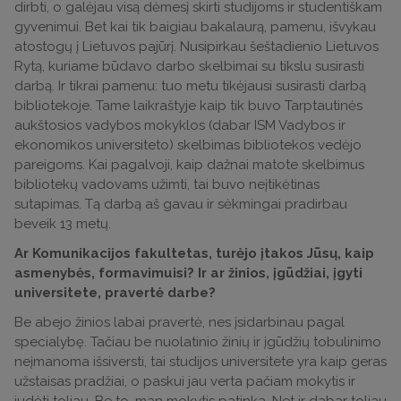
dirbti, o galėjau visą dėmesį skirti studijoms ir studentiškam
gyvenimui. Bet kai tik baigiau bakalaurą, pamenu, išvykau
atostogų į Lietuvos pajūrį. Nusipirkau šeštadienio Lietuvos
Rytą, kuriame būdavo darbo skelbimai su tikslu susirasti
darbą. Ir tikrai pamenu: tuo metu tikėjausi susirasti darbą
bibliotekoje. Tame laikraštyje kaip tik buvo Tarptautinės
aukštosios vadybos mokyklos (dabar ISM Vadybos ir
ekonomikos universiteto) skelbimas bibliotekos vedėjo
pareigoms. Kai pagalvoji, kaip dažnai matote skelbimus
bibliotekų vadovams užimti, tai buvo neįtikėtinas
sutapimas. Tą darbą aš gavau ir sėkmingai pradirbau
beveik 13 metų.
Ar Komunikacijos fakultetas, turėjo įtakos Jūsų, kaip
asmenybės, formavimuisi? Ir ar žinios, įgūdžiai, įgyti
universitete, pravertė darbe?
Be abejo žinios labai pravertė, nes įsidarbinau pagal
specialybę. Tačiau be nuolatinio žinių ir įgūdžių tobulinimo
neįmanoma išsiversti, tai studijos universitete yra kaip geras
užstaisas pradžiai, o paskui jau verta pačiam mokytis ir