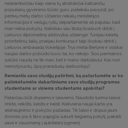
neskambėčiau kaip viena tų abstrakčiai kalbančių,
populiarių gyvenimo būdo guru, pateiksiu pavyzdį: po
penkių metų darbo Užsienio reikalų ministerijos
Informacijos ir viešųjų ryšių departamente aš pajutau, kad
man reikia pokyčių. Išsikėliau sau tikslą išvažiuoti dirbti į
Lietuvos diplomatinę atstovybę užsienyje. Turėjau keletą
prioritetinių šalių, praėjau konkursą ir taip išvykau dirbti į
Lietuvos ambasadą Vokietijoje. Trys metai Berlyne ir visiškai
naujas darbo pobūdis buvo tai, ko reikėjo. Šios permainos
sukūrė naudą ne tik man, bet ir mano darbdaviui. Kas nori
nemotyvuotų, ūpą praradusių darbuotojų?
Remiantis savo studijų patirtimi, ką patartumėte ar ko
palinkėtumėte dabartiniams savo studijų programos
studentams ar visiems studentams apskritai?
Patarčiau būti drąsiems ir laisviems. Naudotis turima laisve
rinktis, reikštis, keistis ir keisti. Kiekviena nauja karta yra
atsinaujinimo ir pokyčio pažadas. Tik laisvi ir drąsus jauni
žmonės yra iš tikro pajėgūs sukurti teigiamą pokytį, pakelti
save ir visuomenę į aukštesnį lygmenį.