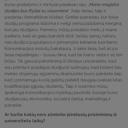
kurso pristatymo ir mintyse pasakiau sau: „
Mano magistro
studijos bus Ryšiai su visuomene
“. Kaip tariau, taip ir
padariau (žemaitiškas būdas). Greitai susiradau, kur tokia
studijų programa siūloma ir netgi vieną pažįstamą merginą,
kuri jau studijavo. Pamenu, mūsų pokalbio metu, ji mane
patikino, kad aš galiu bandyti stoti, tačiau šansų neturiu,
nes studijos populiarios ir pirmenybė teikiama turintiems
Komunikacijos mokslų bakalaurą. Ji sakė tiesą, bet aš jos
tiesa nepatikėjau – buvau tikra, kad tai mano vieta ir aš ten
būsiu. Tik gavusi patvirtinimą iš Vilniaus universiteto, kad
esu priimta ir pradėjusi studijuoti sužinojau, kad būtent tais
metais stojamųjų egzaminų skaičiuoklė buvo pakeista taip,
kad į priimamųjų kvotą galėtų patekti daugiau įvairias kitas
kvalifikacijas įgijusių studentų. Taip ir susirinko mūsų
spalvinga komunikacijos mylėtojų puokštė, kurioje buvo
studijavusių ekonomiką, socialinį darbą, marketingą ir
panašiai.
Ar turite kokių nors atmintin įsirėžusių prisiminimų iš
universiteto laikų?