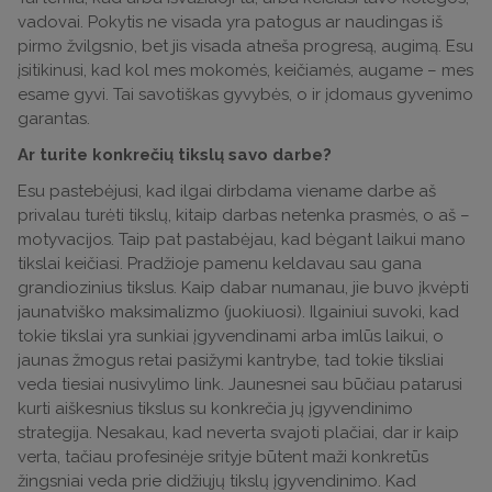
vadovai. Pokytis ne visada yra patogus ar naudingas iš
pirmo žvilgsnio, bet jis visada atneša progresą, augimą. Esu
įsitikinusi, kad kol mes mokomės, keičiamės, augame – mes
esame gyvi. Tai savotiškas gyvybės, o ir įdomaus gyvenimo
garantas.
Ar turite konkrečių tikslų savo darbe?
Esu pastebėjusi, kad ilgai dirbdama viename darbe aš
privalau turėti tikslų, kitaip darbas netenka prasmės, o aš –
motyvacijos. Taip pat pastabėjau, kad bėgant laikui mano
tikslai keičiasi. Pradžioje pamenu keldavau sau gana
grandiozinius tikslus. Kaip dabar numanau, jie buvo įkvėpti
jaunatviško maksimalizmo (juokiuosi). Ilgainiui suvoki, kad
tokie tikslai yra sunkiai įgyvendinami arba imlūs laikui, o
jaunas žmogus retai pasižymi kantrybe, tad tokie tiksliai
veda tiesiai nusivylimo link. Jaunesnei sau būčiau patarusi
kurti aiškesnius tikslus su konkrečia jų įgyvendinimo
strategija. Nesakau, kad neverta svajoti plačiai, dar ir kaip
verta, tačiau profesinėje srityje būtent maži konkretūs
žingsniai veda prie didžiųjų tikslų įgyvendinimo. Kad