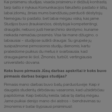
Kai prisimenu studijas, visada prisimenu ir didžiulį kontrastą
tarp šalto ir nykaus Komunikacijos fakulteto pastato ir šiltų,
labai įdomių, žinias mums bandžiusių perduoti dėstytojų.
Nemėgau to pastato, bet labai mėgau viską, kas jame.
Studijos buvo įtraukiančios, dėstytojai kompetentingi,
draugiški, nebuvo justi hierarchinio skirstymo, kuriame
niekada nemačiau prasmės. Visa tai mane džiugino, o
labiausiai – studijose sutikti draugai. Su grupele jų
susipažinome pirmosiomis studijų dienomis, kartu
praleidome puikius du metus ir svarbiausia, kad
draugaujame iki šiol. Žmonės, turbūt, vertingiausia
universiteto dovana.
Koks buvo pirmasis Jūsų darbas apskritai ir koks buvo
pirmasis darbas baigus studijas?
Pirmasis mano darbas buvo batų parduotuvėje. Kaip ir
daugelis studentų dirbdavau vasaromis, kad užsidirbčiau
papildomai. Kaip bebūtų keista, labai tą darbą mėgau.
Jame puikiai derėjo mano dvi aistros – bendravimas su
žmonėmis ir batai (šypsausi prisiminusi).