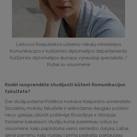
Lietuvos Respublikos užsienio reikalų ministerijos
Komunikacijos ir kultūrinės diplomatijos departamento
Kultūrinės diplomatijos skyriaus vyriausioji specialistė /
Ryšiai su visuomene
Kodėl nusprendėte studijuoti būtent Komunikacijos
fakultete?
Dar studijuodama Politikos mokslus Klaipėdos universiteto
Socialinių mokslų fakultete ir ieškodama daugiau polėkio
nei jo galėjau įžiūrėti politinėje filosofijoje ir istorijoje,
trečiame bakalauro studijų kurse pasirinkau ryšius su
visuomene, kaip papildomą vieno semestro dalyką. Labai
gerai pamenu, kaip nuėjau į pirmą paskaitą, paklausiau