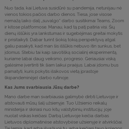
Nuo tada, kai Lietuva susidūrė su pandemija, neturėjau nė
vienos tokios pačios darbo dienos. Tiesa, jose visose
nemažą laiko dalį „suvalgo“ darbo susitikimai Teams, Zoom
ir kitose platformose. Manau, kad tą patį patiria visi. Šių
dienų iššūkis yra lankstumas ir sugebėjimas greitai mokytis
ir prisitaikyti. Dabar turint šiokią tokią perspektyvą atgal
galiu pasakyti, kad man šis iššūkis nebuvo itin sunkus, bet
įdomus. Stebiu tai kaip savotišką socialinį eksperimentą,
kuriame labai daug veiksmo, progreso. Geriausiai viską
galėsime įvertinti tik šiam laikui praėjus. Labai įdomu bus
pamatyti, kuris pokytis išsikovos vietą įprastoje
(ikipandeminėje) darbo rutinoje.
Kas Jums svarbiausia Jūsų darbe?
Mano darbe man svarbiausia galimybė dirbti Lietuvoje ir
atstovauti mūsų šalį užsienyje. Tuo Užsienio reikalų
ministerija ir skiriasi nuo kitų valstybinių institucijų: joje
nuolat viskas keičiasi. Darbą Lietuvoje keičia darbas
Lietuvos diplomatinėse atstovybėse užsienyje ir atvirkščiai.
Tai lemia, kad arba išvažiuoji tu, arba keičiasi tavo kolegos,