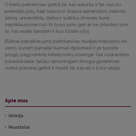
O kartu palinkėčiau gerbti tai, kas sukurta, ir tai, nuo ko
prasidėjo jūsų, kaip laisvos ir drąsios asmenybės, kelionė:
šeimą, universitetą, darbą ir sutiktus žmones, kurie
nepriklausomai nuo to buvo jums geri ar ne, prisidėjo prie
to, kas esate šiandien ir kuo būsite rytoj.
Būtinai pabaikite jums patinkančias studijas (nepažįstu nė
vieno, kuriam pamaišė turimas diplomas) ir jei turėsite
progą, pagyvenkite keletą metų užsienyje. Gal nuskambės
paradoksaliai, tačiau sąmoningam žmogui gyvenimas
svetur primena gerbti ir mylėti tai, kas esi ir iš kur atėjai.
Apie mus
Istorija
Nuostatai