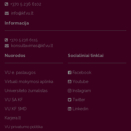
+370 5 236 6102
Informacija
+370 5 236 6115
Nuorodos
Socialiniai tinklai
VU e. paslaugos
Facebook
Virtuali mokymosi aplinka
Youtube
Universiteto žurnalistas
Instagram
VU SA KF
Twitter
VU KF SMD
Linkedin
Karjera.lt
VU privatumo politika