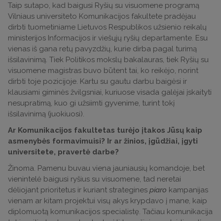
Taip sutapo, kad baigusi Ryšių su visuomene programą
Vilniaus universiteto Komunikacijos fakultete pradėjau
dirbti tuometiniame Lietuvos Respublikos užsienio reikalų
ministerijos Informacijos ir viešųjų ryšių departamente. Esu
vienas iš gana retų pavyzdžių, kurie dirba pagal turimą
išsilavinimą. Tiek Politikos mokslų bakalauras, tiek Ryšių su
visuomene magistras buvo būtent tai, ko reikėjo, norint
dirbti toje pozicijoje. Kartu su gautu darbu baigėsi ir
klausiami giminės žvilgsniai, kuriuose visada galėjai įskaityti
nesupratimą, kuo gi užsiimti gyvenime, turint tokį
išsilavinimą (juokiuosi).
Ar Komunikacijos fakultetas turėjo įtakos Jūsų kaip
asmenybės formavimuisi? Ir ar žinios, įgūdžiai, įgyti
universitete, pravertė darbe?
Žinoma. Pamenu buvau viena jauniausių komandoje, bet
vienintelė baigusi ryšius su visuomene, tad neretai
dėliojant prioritetus ir kuriant strategines
piaro
kampanijas
vienam ar kitam projektui visų akys krypdavo į mane, kaip
diplomuotą komunikacijos specialistę. Tačiau komunikacija