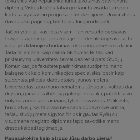
tokia sritis, kad nepakanka turėti tavo žinias patvirtinantį
diplomą. Viskas keičiasi labai greitai ir tu visada turi spėti
kartu su vykstančiu progresu ir tendencijomis. Universitetas
davė puikų pagrindą, bet toliau turėjau irtis pati.
Tačiau yra ir tai, kas lieka visam – universiteto pėdsakas
tavyje. Jis ypatingai juntamas, jei tu identifikuoji save su ta
vieta, jei didžiuojiesi būdamas tos bendruomenėms dalimi.
Tada tai amžina, kaip šeima. Skirtumas tik tas, kad
priklausymą universiteto šeimai pasirenki pats. Studijų
Komunikacijos fakultete pasirinkimas sustiprino mano
balsą ne tik kaip komunikacijos specialistės, bet ir kaip
studentės, pilietės, darbuotojos, jaunos moters.
Universitetas tapo mano nematomu užnugariu kalbėti dar
drąsiau, garsiau, kalbėti, ką galvoju, nesutikti, pateikti savo
siūlymus nepaisant amžiaus, lyties ir išvaizdos. Patikėkite,
buvo atvejų, kai ta drąsa ne visada būdavo sveikintina,
tačiau studijų metais įgytos žinios ir gautas Ryšių su
visuomene magistro diplomas tapo savotiška mano
drąsos kalbėti legitimacija.
Papasakokite kaip atrodo Jūsų darbo diena?