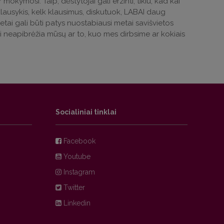
kymosi. Taip, dėstytojai gali erzinti, tikiu, kad kai
lausykis, kelk klausimus, diskutuok, LABAI daug
metai gali būti patys nuostabiausi metai savišvietos
ai neapibrėžia mūsų ar to, kuo mes dirbsime ar kokiais
Socialiniai tinklai
Facebook
Youtube
Instagram
Twitter
Linkedin