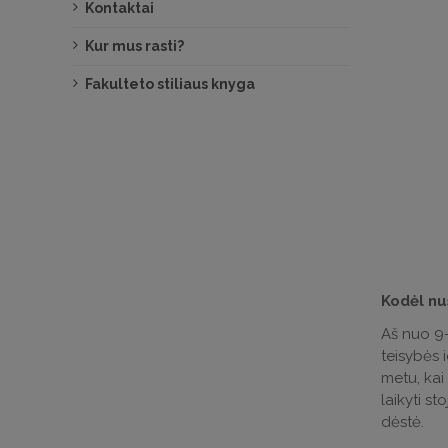
Kontaktai
Kur mus rasti?
Fakulteto stiliaus knyga
Kodėl nu
Aš nuo 9-
teisybės i
metu, kai 
laikyti s
dėstė.