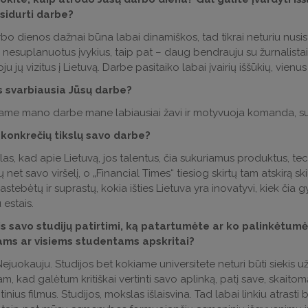
sidurti darbe?
o dienos dažnai būna labai dinamiškos, tad tikrai neturiu nusist
į nesuplanuotus įvykius, taip pat – daug bendrauju su žurnalistais
u jų vizitus į Lietuvą. Darbe pasitaiko labai įvairių iššūkių, vienus
 svarbiausia Jūsų darbe?
ame mano darbe mane labiausiai žavi ir motyvuoja komanda, su 
e konkrečių tikslų savo darbe?
las, kad apie Lietuvą, jos talentus, čia sukuriamus produktus, t
net savo viršelį, o „Financial Times“ tiesiog skirtų tam atskirą skil
pastebėtų ir suprastų, kokia išties Lietuva yra inovatyvi, kiek čia 
 estais.
s savo studijų patirtimi, ką patartumėte ar ko palinkėtum
ms ar visiems studentams apskritai?
ejuokauju. Studijos bet kokiame universitete neturi būti siekis užsi
am, kad galėtum kritiškai vertinti savo aplinką, patį save, skaitom
ius filmus. Studijos, mokslas išlaisvina. Tad labai linkiu atrasti 