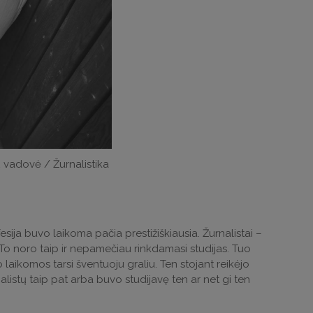
ų vadovė / Žurnalistika
sija buvo laikoma pačia prestižiškiausia. Žurnalistai –
aš. To noro taip ir nepamečiau rinkdamasi studijas. Tuo
vo laikomos tarsi šventuoju graliu. Ten stojant reikėjo
istų taip pat arba buvo studijavę ten ar net gi ten