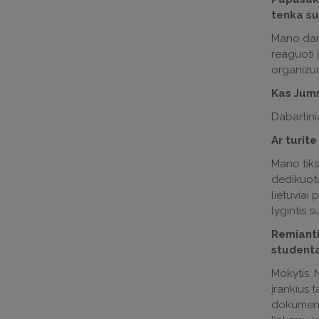
tenka su
Mano darb
reaguoti 
organizuoj
Kas Jums
Dabartini
Ar turit
Mano tiks
dedikuotų 
lietuviai 
lygintis su
Remianti
studenta
Mokytis. N
įrankius t
dokumentin