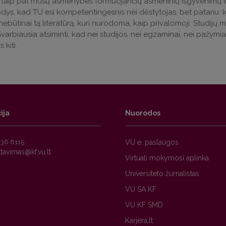
r taip pat mūsų asmenybes formuojančių asmeninių išgyvenimų ir mo
dys, kad TU esi kompetentingesnis nei dėstytojas, bet patariu: k
 nebūtinai tą literatūrą, kuri nurodoma, kaip privalomoji. Studijų 
varbiausia atsiminti, kad nei studijos, nei egzaminai, nei pažymi
kiti.
ija
Nuorodos
236 6115
VU e. paslaugos
Virtuali mokymosi aplinka
Universiteto žurnalistas
VU SA KF
VU KF SMD
Karjera.lt