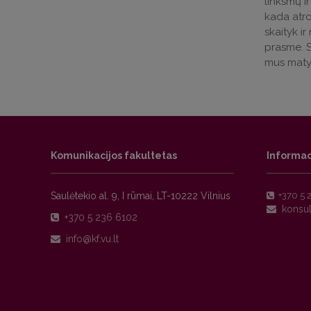
linksmų i
kada atro
skaityk ir
prasme. S
mus matys 
Komunikacijos fakultetas
Informac
Saulėtekio al. 9, I rūmai, LT-10222 Vilnius
+370 5 
+370 5 236 6102