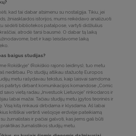
ikų?
ėti, kad tai dabar atsimenu su nostalgija. Tikiu, jei
ods, žiniasklaidos istorijos, mums reikėdavo analizuoti
metu sėdėti bibliotekos patalpose, vartyti didžiulius
ikraščiai, atrodė tarsi bausmė. O dabar tą laiką
sužinodavome, bet ir kaip leisdavome laiką
eko.
bas baigus studijas?
e Rokiškyje“ (Rokiškio rajono leidinys), tuo metu
aš nedirbau. Po studijų atlikau stažuotę Europos
Studijų metu rašydavau tekstus, kaip laisvai samdoma
omios patirtys dirbant komunikacijos komandose „Comic
d savo vietą radau „Investuok Lietuvoje“ rinkodaros ir
jau labai mažai. Tačiau studijų metu įgytos teorinės ir
 Visą kitą rinkausi dirbdama ir klysdama. Aš labai
ius kritiškai vertinti viešojoje erdvėje pateikiamą
urnalistais ir pačiai galvoti, kas jiems gali būti
 praktikas žurnalistikos studijų metu.
kius, su kuriais šiomis dienomis dažniausiai