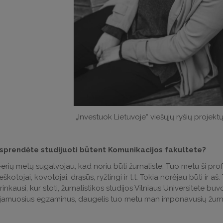
„Investuok Lietuvoje“ viešųjų ryšių projekt
sprendėte studijuoti būtent Komunikacijos fakultete?
erių metų sugalvojau, kad noriu būti žurnaliste. Tuo metu ši profe
eškotojai, kovotojai, drąsūs, ryžtingi ir t.t. Tokia norėjau būti ir 
rinkausi, kur stoti, žurnalistikos studijos Vilniaus Universitete bu
tojamuosius egzaminus, daugelis tuo metu man imponavusių žurnal