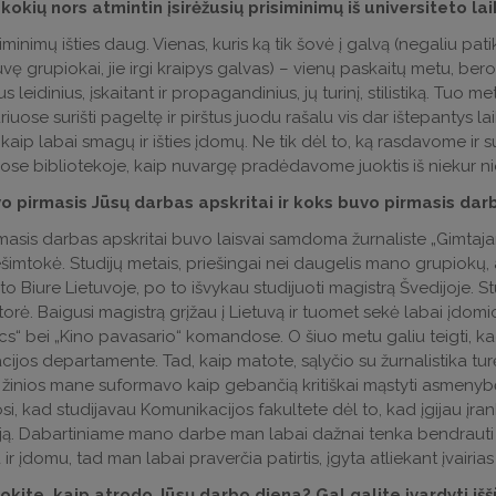
 kokių nors atmintin įsirėžusių prisiminimų iš universiteto la
iminimų išties daug. Vienas, kuris ką tik šovė į galvą (negaliu patik
uvę grupiokai, jie irgi kraipys galvas) – vienų paskaitų metu, ber
s leidinius, įskaitant ir propagandinius, jų turinį, stilistiką. Tuo 
iuose surišti pageltę ir pirštus juodu rašalu vis dar ištepantys la
kaip labai smagų ir išties įdomų. Ne tik dėl to, ką rasdavome ir 
siose bibliotekoje, kaip nuvargę pradėdavome juoktis iš niekur ni
o pirmasis Jūsų darbas apskritai ir koks buvo pirmasis dar
asis darbas apskritai buvo laisvai samdoma žurnaliste „Gimtajam
imtokė. Studijų metais, priešingai nei daugelis mano grupiokų, 
o Biure Lietuvoje, po to išvykau studijuoti magistrą Švedijoje. 
torė. Baigusi magistrą grįžau į Lietuvą ir tuomet sekė labai įd
cs“ bei „Kino pavasario“ komandose. O šiuo metu galiu teigti, ka
ijos departamente. Tad, kaip matote, sąlyčio su žurnalistika turė
 žinios mane suformavo kaip gebančią kritiškai mąstyti asmenybę.
i, kad studijavau Komunikacijos fakultete dėl to, kad įgijau įrank
ją. Dabartiniame mano darbe man labai dažnai tenka bendrauti su ž
r įdomu, tad man labai praverčia patirtis, įgyta atliekant įvairias
kite, kaip atrodo Jūsų darbo diena? Gal galite įvardyti iššū