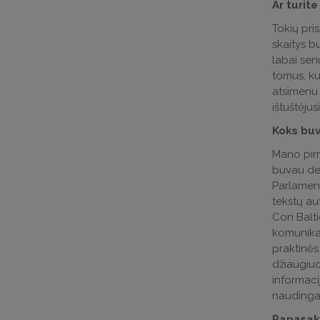
Ar turite
Tokių pris
skaitys b
labai senu
tomus, kur
atsimenu 
ištuštėju
Koks buv
Mano pirm
buvau deš
Parlament
tekstų au
Con Balti
komunikac
praktinės
džiaugiuos
informaci
naudinga i
Papasako