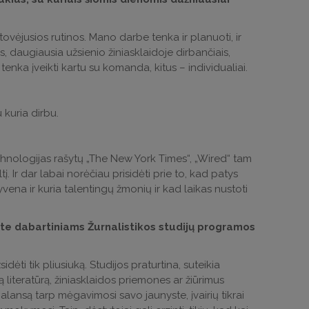
ovėjusios rutinos. Mano darbe tenka ir planuoti, ir
, daugiausia užsienio žiniasklaidoje dirbančiais,
 tenka įveikti kartu su komanda, kitus – individualiai.
kuria dirbu.
echnologijas rašytų „The New York Times“, „Wired“ tam
tį. Ir dar labai norėčiau prisidėti prie to, kad patys
gyvena ir kuria talentingų žmonių ir kad laikas nustoti
ėte dabartiniams Žurnalistikos studijų programos
dėti tik pliusiuką. Studijos praturtina, suteikia
ą literatūrą, žiniasklaidos priemones ar žiūrimus
balansą tarp mėgavimosi savo jaunyste, įvairių tikrai