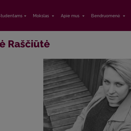
Studentams
Mokslas
Apie mus
Bendruomenė
ė Raščiūtė