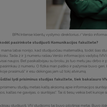
BPN Intense klientų vystymo direktorius / Verslo inform
kodėl pasirinkote studijuoti Komunikacijos fakultete?
 mama labai norėjo, kad studijuočiau matematiką, todėl šias stu
stosiu. Tada 2 ir 3 numeriu rašiau Verslo informacijos vadybą (VIV) 
visai naujos. Bet pasikalbėjau su broliu, jis tuo metu jau dirbo i
 pasirinkau 2 numeriu. O fizika man patiko ir pažymiai buvo geri
ikoje prasimuši“ ir esu dėkingas jam už tokį atvirumą.
pūdžiai lydi prisiminus studijas fakultete, tiek bakalauro 
ą prisimenu studijų metais kaltą aksiomą apie informacijos siuntėj
os, kaltas ne gavėjas, o siuntėjas“. Tai iš tiesų veikia bet kurioje
dėjau studijuoti, VIV studijoms tai buvo pilotiniai metai. Buvo išsk