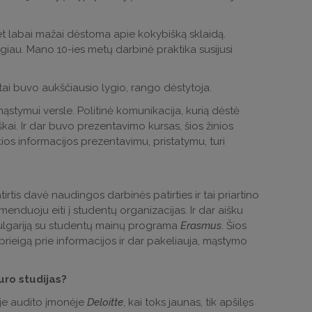
 Bet labai mažai dėstoma apie kokybišką sklaidą.
giau. Mano 10-ies metų darbinė praktika susijusi
, tai buvo aukščiausio lygio, rango dėstytoja.
ąstymui versle. Politinė komunikacija, kurią dėstė
i. Ir dar buvo prezentavimo kursas, šios žinios
ios informacijos prezentavimu, pristatymu, turi
rtis davė naudingos darbinės patirties ir tai priartino
omenduoju eiti į studentų organizacijas. Ir dar aišku
Bulgariją su studentų mainų programa
Erasmus
. Šios
i prieigą prie informacijos ir dar pakeliauja, mąstymo
uro studijas?
ėje audito įmonėje
Deloitte
, kai toks jaunas, tik apšilęs