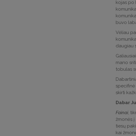
kojas po 
komunikac
komunikac
buvo laba
Vėliau pa
komunikac
daugiau s
Galiausia
mano srit
tobulas s
Dabartinia
specifinė 
skirti kaž
Dabar Jum
Fainai
, t
žmonės į r
tiesų pak
kai žmonė