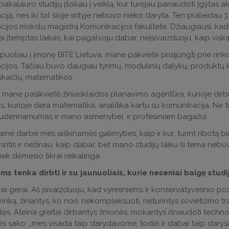
bakalauro studijų įšokau į veiklą, kur turėjau panaudoti įgytas ak
iją, nes iki tol šioje srityje nebuvo nieko daryta. Ten praleidau 
ijos mokslų magistrą Komunikacijos fakultete. Džiaugiausi, kad t
i įtemptas laikas, kai pagalvoju dabar, neįsivaizduoju, kaip vis
puoliau į įmonę BITĖ Lietuva, mane pakvietė prisijungti prie rin
ijos. Tačiau buvo daugiau tyrimų, modulinių dalykų, produktų k
kaičių, matematikos.
i mane pasikvietė žiniasklaidos planavimo agentūra, kurioje dirbu
is, kurioje dera matematika, analitika kartu su komunikacija. Ne
uderinamumas ir mano asmenybei, ir profesiniam bagažui.
me darbe mes aiškinamės galimybes, kaip ir kur, turint ribotą biudž
sritis ir nežinau, kaip dabar, bet mano studijų laiku ši tema nebuvo
kiek dėmesio tikrai reikalinga.
s tenka dirbti ir su jaunuoliais, kurie neseniai baigę studij
ikrai gerai. Aš įsivaizduoju, kad vyresniems ir konservatyvesnio 
inką, žinantys, ko nori, nekompleksuoti, neturintys sovietizmo tra
ilęs. Ateina greitai dirbantys žmonės, mokantys išnaudoti techno
s sako: „mes visada taip darydavome, todėl ir dabar taip darysim