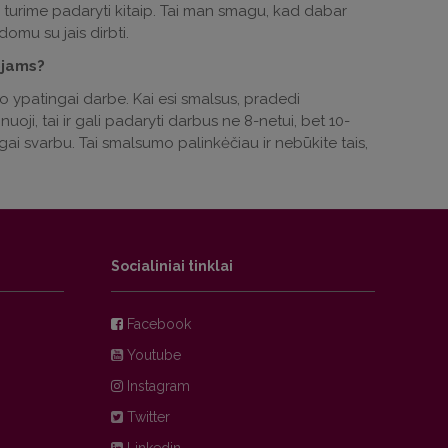
ir turime padaryti kitaip. Tai man smagu, kad dabar
domu su jais dirbti.
ojams?
o ypatingai darbe. Kai esi smalsus, pradedi
nuoji, tai ir gali padaryti darbus ne 8-netui, bet 10-
ngai svarbu. Tai smalsumo palinkėčiau ir nebūkite tais,
Socialiniai tinklai
Facebook
Youtube
Instagram
Twitter