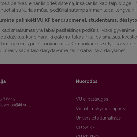
oks pankas, einantis prieš sistemą, ir sakantis, kad taip blogai, 
nuoliai su kuriais mūsų požiūriai sutampa ir man labai lengva ir į
umėte palinkėti VU KF bendruomenei, studentams, dėstyt
 kad smalsumas yra labai pasiteisinęs požiūris į viską gyvenime, 
ti dalykus, kurie nėra iki galo 10-tukas ir kai esi smalsus, kvestio
i būti geresnis prieš konkurentus. Komunikacijos srityje tai ypati
o: „mes visada taip darydavome, tai ir dabar taip darysime“.
ija
Nuorodos
236 6115
VU e. paslaugos
Virtuali mokymosi aplinka
Universiteto žurnalistas
VU SA KF