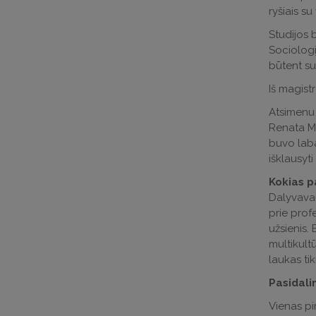
ryšiais s
Studijos 
Sociologi
būtent su
Iš magistr
Atsimenu 
Renata Ma
buvo laba
išklausyti
Kokias p
Dalyvavau
prie profe
užsienis. 
multikultū
laukas ti
Pasidali
Vienas pi