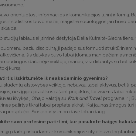
u visuomene.
buvo orientuotos į informacijos ir komunikacijos turinį ir formą.
jos ir statistikos buvo mažai, magistre sociologijos jau buvo dau
 sklaida.
o studijų labiausiai įsiminė dėstytoja Dalia Kutraitė-Giedraitienė
duomenų bazių discipliną, ji padėjo susiformuoti struktūriniam m
tkevičienė, šis dalykas buvo labai įdomus man pačiam asmeniška
i naudingos darbinėje veikloje, manau, visi dirbantys su bet kok
 tokį kursą.
atirtis išskirtumėte iš neakademinio gyvenimo?
 studentų atstovybės veikloje, nebuvau labai aktyvus, bet ši pati
sijos, nes įgijau praktikos rašant projektus, tai visiems labai rek
Buvau išvykęs į Ohajo valstiją su
Work and Travel
programa ir į 
rinės patirtys tikrai labai praplėtė akiratį. Kai jaunas žmogus tur
krai prasiplečia. Šios patirtys man davė labai daug.
nkite savo profesine patirtimi, kur pasukote baigęs bakala
rmųjų darbų rinkodaros ir komunikacijos srityje buvo tarptautin