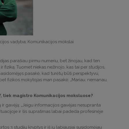
acijos vadyba; Komunikacijos mokslai
dijas parašiau pirmu numeriu, bet žinojau, kad ten
ir fiziką. Tuomet niekas nežinojo, kas tai per studijos,
r pasidomėjęs pasakė, kad turėtų būti perspektyvu,
, bet fizikos mokytojas man pasakė: „Mariau, nemanau,
VIV, tiek magistro Komunikacijos moksluose?
ą ir gavėją: „Jeigu informacijos gavėjas nesupranta
 situacijoje ir šis supratimas labai padeda profesinėje
irtos 3 studijų kryptys ir iš jų labiausiai susidomėjau