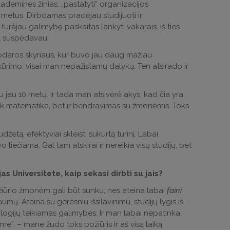
ademines žinias, „pastatyti“ organizacijos
3 metus. Dirbdamas pradėjau studijuoti ir
urėjau galimybę paskaitas lankyti vakarais. Iš ties
ką suspėdavau.
kodaros skyriaus, kur buvo jau daug mažiau
ūrimo, visai man nepažįstamų dalykų. Ten atsirado ir
 jau 10 metų. Ir tada man atsivėrė akys, kad čia yra
 tik matematika, bet ir bendravimas su žmonėmis. Toks
etą, efektyviai skleisti sukurtą turinį. Labai
 liečiama. Gal tam atskirai ir nereikia visų studijų, bet
as Universitete, kaip sekasi dirbti su jais?
požiūrio žmonėm gali būt sunku, nes ateina labai
faini
umų. Ateina su geresniu išsilavinimu, studijų lygis iš
logijų teikiamas galimybes. Ir man labai nepatinka,
e“, – mane žudo toks požiūris ir aš visą laiką