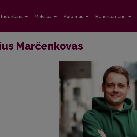
Studentams
Mokslas
Apie mus
Bendruomenė
ius Marčenkovas