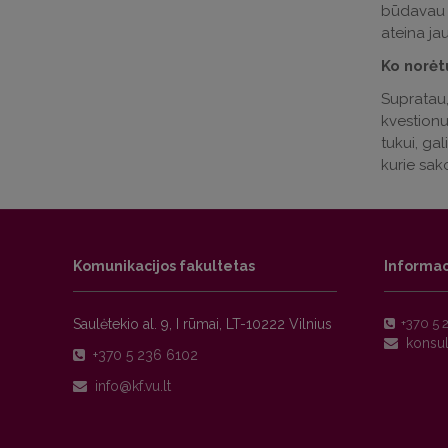
būdavau t
ateina jau
Ko norėt
Supratau,
kvestionuo
tukui, gal
kurie sak
Komunikacijos fakultetas
Informac
Saulėtekio al. 9, I rūmai, LT-10222 Vilnius
+370 5 
+370 5 236 6102