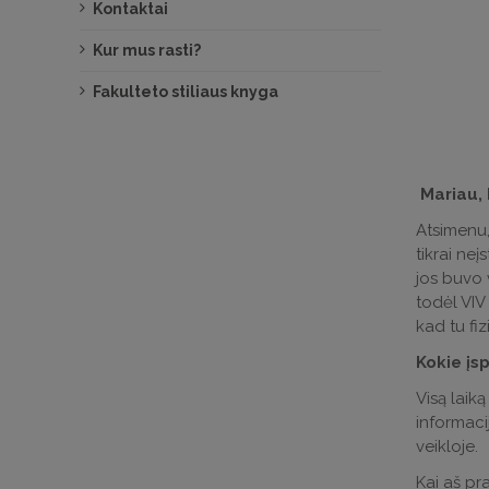
Kontaktai
Kur mus rasti?
Fakulteto stiliaus knyga
Mariau, 
Atsimenu,
tikrai neį
jos buvo 
todėl VIV
kad tu fiz
Kokie įs
Visą laik
informacij
veikloje.
Kai aš pra