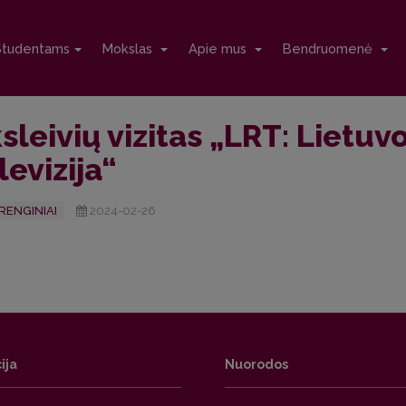
Studentams
Mokslas
Apie mus
Bendruomenė
leivių vizitas „LRT: Lietuvo
elevizija“
RENGINIAI
2024-02-26
ija
Nuorodos