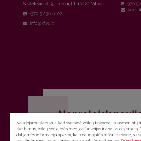
Saulėtekio al. 9, I rūmai, LT-10222 Vilnius
+370 5 
+370 5 236 6102
Nepraleisk nauji
Naudojame slapukus, kad svetainė veiktų tinkamai, suasmenintų tu
Užsiprenumeruok Komunikacijos fakult
skelbimus, teiktų socialinės medijos funkcijas ir analizuotų srautą. 
dalijamės informacija apie tai, kaip naudojatės mūsų svetaine, su 
socialinės medijos, reklamavimo ir analizės partneriais.
Privatumo