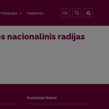
Paslaugos
Naujienos
EN
s nacionalinis radijas
Socialiniai tinklai