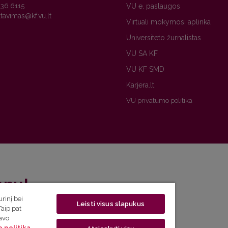
236 6115
VU e. paslaugos
Virtuali mokymosi aplinka
Universiteto žurnalistas
VU SA KF
VU KF SMD
Karjera.lt
VU privatumo politika
enų!
rinį bei
Leisti visus slapukus
eto naujienlaiškį ir sužinok aktualijas pirmas!
Taip pat
savo
 politika