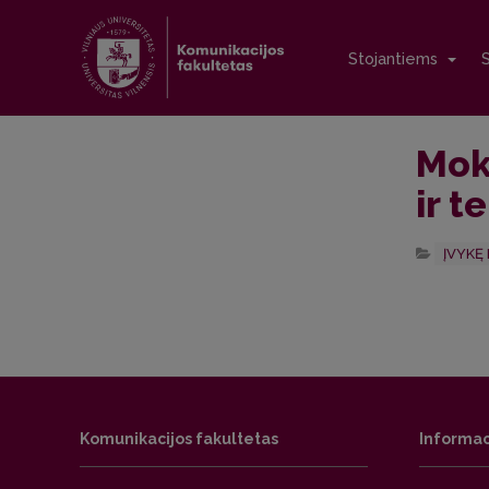
Stojantiems
Moks
ir t
ĮVYKĘ 
Komunikacijos fakultetas
Informac