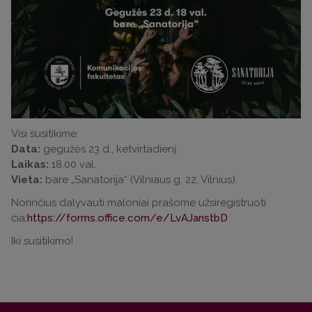
Visi susitikime:
Data:
gegužės 23 d., ketvirtadienį.
Laikas:
18.00 val.
Vieta:
bare „Sanatorija“ (Vilniaus g. 22, Vilnius).
Norinčius dalyvauti maloniai prašome užsiregistruoti
čia:
https://forms.office.com/e/LvAJanstbD
Iki susitikimo!