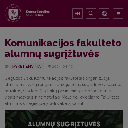
EN
Komunikacijos fakulteto
alumnų sugrįžtuvės
ĮVYKĘ RENGINIAI
2024-04-30
Gegužės 23 d. Komunikacijos fakultetas organizuoja
alumnams skirtą renginį – dūzgiančias sugrįžtuves, kupinas
muzikos, studentiškų laikų prisiminimų ir pašnekesių su
visais matytais ir nematytais. Maloniai kviečiame Fakulteto
alumnus smagiai palydėti vakarą kartu!