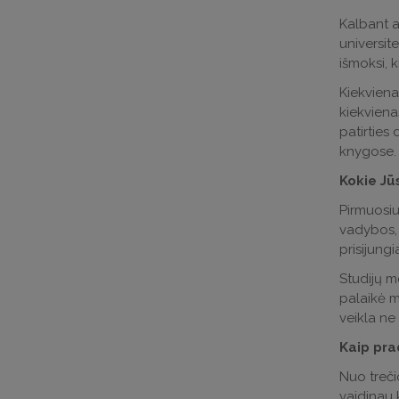
Kalbant a
universite
išmoksi, k
Kiekviena
kiekviena
patirties
knygose.
Kokie Jū
Pirmuosiu
vadybos, 
prisijung
Studijų m
palaikė mu
veikla ne 
Kaip pra
Nuo treči
vaidinau 