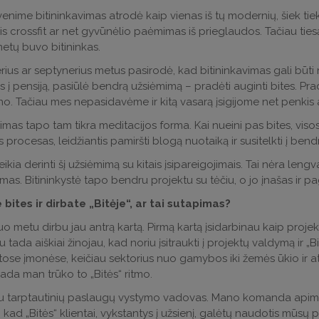
nime bitininkavimas atrodė kaip vienas iš tų modernių, šiek tiek
s crossfit ar net gyvūnėlio paėmimas iš prieglaudos. Tačiau tiesą 
etų buvo bitininkas.
erius ar septynerius metus pasirodė, kad bitininkavimas gali būti 
jęs į pensiją, pasiūlė bendrą užsiėmimą – pradėti auginti bites. Pr
o. Tačiau mes nepasidavėme ir kitą vasarą įsigijome net penkis a
vimas tapo tam tikra meditacijos forma. Kai nueini pas bites, viso
 procesas, leidžiantis pamiršti blogą nuotaiką ir susitelkti į bend
ikia derinti šį užsiėmimą su kitais įsipareigojimais. Tai nėra leng
mas. Bitininkystė tapo bendru projektu su tėčiu, o jo įnašas ir pa
bites ir dirbate „Bitėje“, ar tai sutapimas?
šiuo metu dirbu jau antrą kartą. Pirmą kartą įsidarbinau kaip pr
 tada aiškiai žinojau, kad noriu įsitraukti į projektų valdymą ir „B
itose įmonėse, keičiau sektorius nuo gamybos iki žemės ūkio ir atg
sada man trūko to „Bitės“ ritmo.
 tarptautinių paslaugų vystymo vadovas. Mano komanda apima k
, kad „Bitės“ klientai, vykstantys į užsienį, galėtų naudotis mūsų