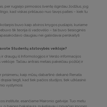
ais, per rugsėjo pirmosios šventę išgirdau žodžius, jog
strigo, kad viskas priklauso nuo tavęs paties – kiek tu
ikotarpis buvo kaip atviros knygos puslapis, kuriame
ebuvo tik teorija iš vadovėlio – tai buvo tiesioginės
jie papasakodavo daugiau nei galėdavai perskaityti
vavote Studentų atstovybės veikloje?
 draugų iš Informologijos ir Verslo informacijos
ikloje. Tačiau antrais metais pakeičiau požiūrį ir
bar prisimenu, kaip mūsų dabartinė dekanė Renata
rąsiai teigti, kad tiek pačios studijos, tiek užklasinė
inio vystymosi.
ikos institute, esančiame Maironio gatvėje. Tuo metu
ku, o baigęs bakalaurą, nukeliavau į privačias įmones.