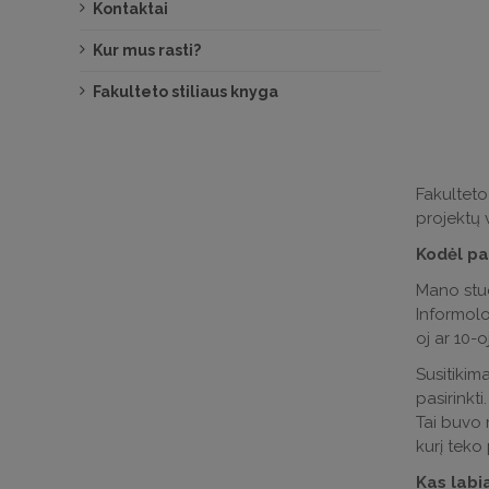
Kontaktai
Kur mus rasti?
Fakulteto stiliaus knyga
Fakulteto
projektų 
Kodėl pa
Mano stud
Informolo
oj ar 10-o
Susitikim
pasirinkt
Tai buvo m
kurį teko p
Kas labia