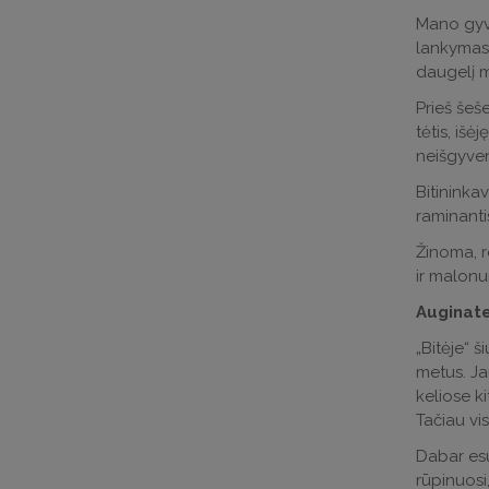
Mano gyve
lankymasi
daugelį m
Prieš šeš
tėtis, išė
neišgyven
Bitininka
raminantis
Žinoma, re
ir malonu
Auginate 
„Bitėje“ 
metus. Jau
keliose k
Tačiau vi
Dabar esu
rūpinuosi