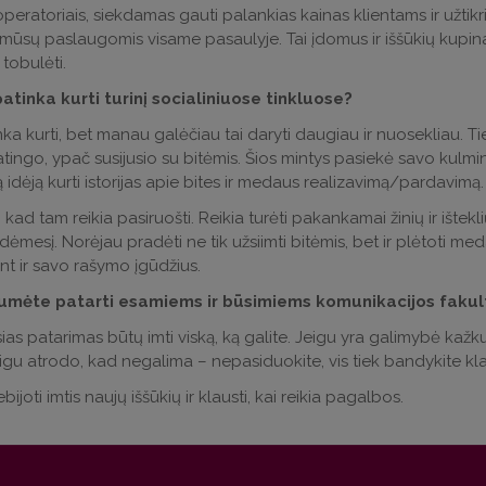
peratoriais, siekdamas gauti palankias kainas klientams ir užtikrin
mūsų paslaugomis visame pasaulyje. Tai įdomus ir iššūkių kupin
 tobulėti.
atinka kurti turinį socialiniuose tinkluose?
ka kurti, bet manau galėčiau tai daryti daugiau ir nuosekliau. Ti
tingo, ypač susijusio su bitėmis. Šios mintys pasiekė savo kulmi
 idėją kurti istorijas apie bites ir medaus realizavimą/pardavimą.
kad tam reikia pasiruošti. Reikia turėti pakankamai žinių ir ištekli
i dėmesį. Norėjau pradėti ne tik užsiimti bitėmis, bet ir plėtoti
ant ir savo rašymo įgūdžius.
umėte patarti esamiems ir būsimiems komunikacijos faku
ias patarimas būtų imti viską, ką galite. Jeigu yra galimybė kažku
eigu atrodo, kad negalima – nepasiduokite, vis tiek bandykite klau
ijoti imtis naujų iššūkių ir klausti, kai reikia pagalbos.