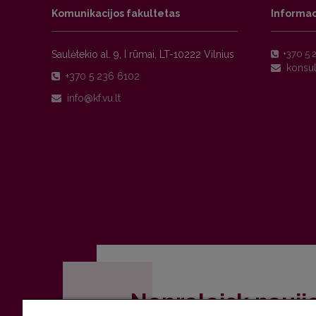
Komunikacijos fakultetas
Informac
Saulėtekio al. 9, I rūmai, LT-10222 Vilnius
+370 5 
+370 5 236 6102
Nepraleisk nauji