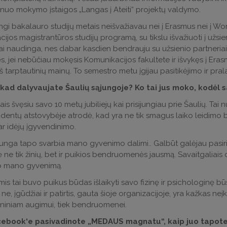
nuo mokymo įstaigos „Langas į Ateiti“ projektų valdymo.
gi bakalauro studijų metais neišvažiavau nei į Erasmus nei į Work 
ijos magistrantūros studijų programą, su tikslu išvažiuoti į užsien
i naudinga, nes dabar kasdien bendrauju su užsienio partneria
ęs, jei nebūčiau mokęsis Komunikacijos fakultete ir išvykęs į Erasm
 iš tarptautinių mainų. To semestro metu įgijau pasitikėjimo ir pr
, kad dalyvaujate Šaulių sąjungoje? Ko tai jus moko, kodėl 
ais švęsiu savo 10 metų jubiliejų kai prisijungiau prie Šaulių. Tai 
udentų atstovybėje atrodė, kad yra ne tik smagus laiko leidimo būd
ar idėjų įgyvendinimo.
junga tapo svarbia mano gyvenimo dalimi.. Galbūt galėjau pasirink
ne tik žinių, bet ir puikios bendruomenės jausmą. Savaitgaliais
no mano gyvenimą.
is tai buvo puikus būdas išlaikyti savo fizinę ir psichologinę bū
 ne, įgūdžiai ir patirtis, gauta šioje organizacijoje, yra kažkas
niniam augimui, tiek bendruomenei.
ebook‘e pasivadinote „MEDAUS magnatu“, kaip juo tapot