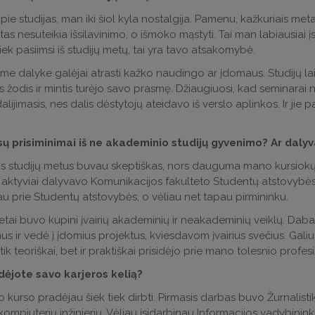
pie studijas, man iki šiol kyla nostalgija. Pamenu, kažkuriais met
tas nesuteikia išsilavinimo, o išmoko mąstyti. Tai man labiausiai į
iek pasiimsi iš studijų metų, tai yra tavo atsakomybė.
me dalyke galėjai atrasti kažko naudingo ar įdomaus. Studijų la
s žodis ir mintis turėjo savo prasmę. Džiaugiuosi, kad seminarai n
 dalijimasis, nes dalis dėstytojų ateidavo iš verslo aplinkos. Ir 
sų prisiminimai iš ne akademinio studijų gyvenimo? Ar daly
s studijų metus buvau skeptiškas, nors dauguma mano kursiokų ir
aktyviai dalyvavo Komunikacijos fakulteto Studentų atstovybės ve
iau prie Studentų atstovybės, o vėliau net tapau pirmininku.
etai buvo kupini įvairių akademinių ir neakademinių veiklų. Da
s ir vedė į įdomius projektus, kviesdavom įvairius svečius. Galiu d
tik teoriškai, bet ir praktiškai prisidėjo prie mano tolesnio profes
dėjote savo karjeros kelią?
o kurso pradėjau šiek tiek dirbti. Pirmasis darbas buvo Žurnalist
kompiuterių inžinierių. Vėliau įsidarbinau Informacijos vadybinin