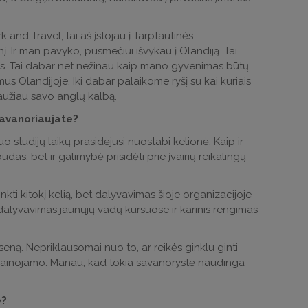
and Travel, tai aš įstojau į Tarptautinės
į. Ir man pavyko, pusmečiui išvykau į Olandiją. Tai
is. Tai dabar net nežinau kaip mano gyvenimas būtų
us Olandijoje. Iki dabar palaikome ryšį su kai kuriais
alaužiau savo anglų kalbą.
savanoriaujate?
nuo studijų laikų prasidėjusi nuostabi kelionė. Kaip ir
as, bet ir galimybė prisidėti prie įvairių reikalingų
ti kitokį kelią, bet dalyvavimas šioje organizacijoje
 dalyvavimas jaunųjų vadų kursuose ir karinis rengimas
seną. Nepriklausomai nuo to, ar reikės ginklu ginti
 neįkainojamo. Manau, kad tokia savanorystė naudinga
e?