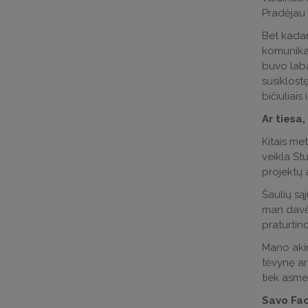
Pradėjau 
Bet kadan
komunikac
buvo laba
susiklost
bičiuliais
Ar tiesa
Kitais met
veikla St
projektų 
Šaulių są
man davė 
praturti
Mano akim
tėvynę ar
tiek asme
Savo Fac