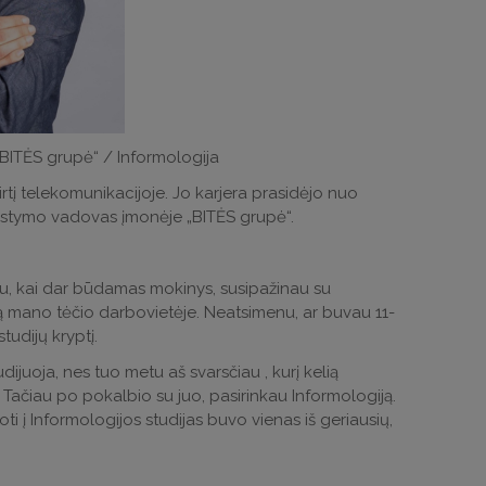
BITĖS grupė“ / Informologija
tį telekomunikacijoje. Jo karjera prasidėjo nuo
vystymo vadovas įmonėje „BITĖS grupė“.
enu, kai dar būdamas mokinys, susipažinau su
ą mano tėčio darbovietėje. Neatsimenu, ar buvau 11-
tudijų kryptį.
ijuoja, nes tuo metu aš svarsčiau , kurį kelią
. Tačiau po pokalbio su juo, pasirinkau Informologiją.
ti į Informologijos studijas buvo vienas iš geriausių,