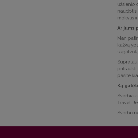
užsienio o
naudotis 
mokytis ir
Ar jums p
Man patin
kažką ypa
sugalvotą
Supratau, 
pritraukt
pasitelki
Ką galėt
Svarbiaus
Travel. J
Svarbu neb