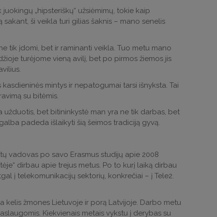
 juokingų „hipsteriškų“ užsiėmimų, tokie kaip
sakant, ši veikla turi gilias šaknis – mano senelis
ne tik įdomi, bet ir raminanti veikla. Tuo metu mano
adžioje turėjome vieną avilį, bet po pirmos žiemos jis
vilius.
s kasdieninės mintys ir nepatogumai tarsi išnyksta. Tai
ravimą su bitėmis.
va užduotis, bet bitininkystė man yra ne tik darbas, bet
galba padeda išlaikyti šią šeimos tradiciją gyvą.
ojektų vadovas po savo Erasmus studijų apie 2008
itėje“ dirbau apie trejus metus. Po to kurį laiką dirbau
al į telekomunikacijų sektorių, konkrečiai – į Tele2.
elis žmones Lietuvoje ir porą Latvijoje. Darbo metu
 paslaugomis. Kiekvienais metais vykstu į derybas su