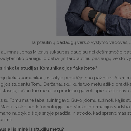
Tarptautinių paslaugų verslo vystymo vadovas, „
 alumnas Jonas Milerius sukaupęs daugiau nei dešimtmečio patir
vadybininko pareigų, o dabar jis Tarptautinių paslaugų verslo 
sirinkote studijas Komunikacijos fakultete?
ijų kelias komunikacijos srityje prasidėjo nuo pažinties. Atsim
gijos studentu Tomu Deržanausku, kuris tuo metu atliko praktik
j klasėje, tačiau tuo metu jau pradėjau galvoti apie ateitį ir savo s
as su Tomu mane labai suintrigavo. Buvo įdomu sužinoti, ką jis stud
i. Mane traukė tiek Informologija, tiek Verslo informacijos vadyba
ano nuotykio šioje srityje pradžia, ir, atrodo, kad sprendimas sto
riimti.
usiai įsiminė iš studijų metų?