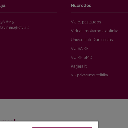
ija
Nuorodos
236 6115
VU e. paslaugos
Virtuali mokymosi aplinka
Universiteto žurnalistas
VU SA KF
VU KF SMD
Karjera.lt
VU privatumo politika
enų!