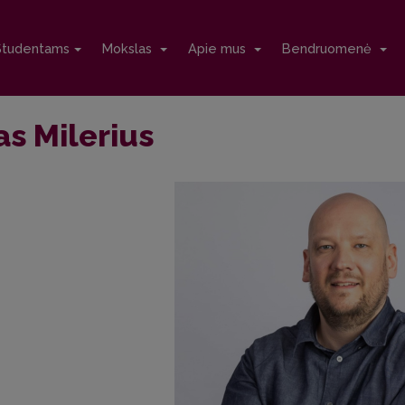
Studentams
Mokslas
Apie mus
Bendruomenė
as Milerius