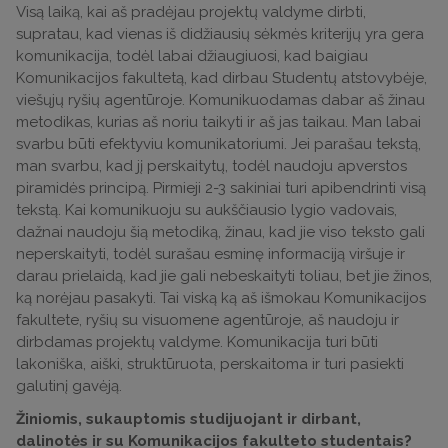
Visą laiką, kai aš pradėjau projektų valdyme dirbti,
supratau, kad vienas iš didžiausių sėkmės kriterijų yra gera
komunikacija, todėl labai džiaugiuosi, kad baigiau
Komunikacijos fakultetą, kad dirbau Studentų atstovybėje,
viešųjų ryšių agentūroje. Komunikuodamas dabar aš žinau
metodikas, kurias aš noriu taikyti ir aš jas taikau. Man labai
svarbu būti efektyviu komunikatoriumi. Jei parašau tekstą,
man svarbu, kad jį perskaitytų, todėl naudoju apverstos
piramidės principą. Pirmieji 2-3 sakiniai turi apibendrinti visą
tekstą. Kai komunikuoju su aukščiausio lygio vadovais,
dažnai naudoju šią metodiką, žinau, kad jie viso teksto gali
neperskaityti, todėl surašau esminę informaciją viršuje ir
darau prielaidą, kad jie gali nebeskaityti toliau, bet jie žinos,
ką norėjau pasakyti. Tai viską ką aš išmokau Komunikacijos
fakultete, ryšių su visuomene agentūroje, aš naudoju ir
dirbdamas projektų valdyme. Komunikacija turi būti
lakoniška, aiški, struktūruota, perskaitoma ir turi pasiekti
galutinį gavėją.
Žiniomis, sukauptomis studijuojant ir dirbant,
dalinotės ir su Komunikacijos fakulteto studentais?