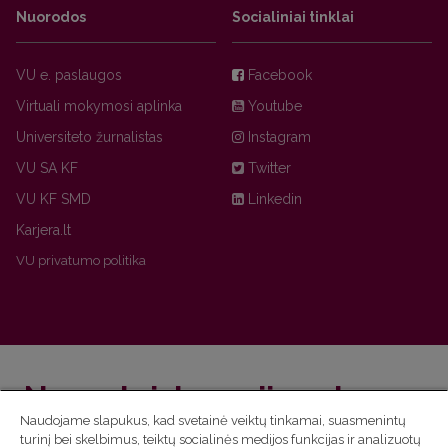
Nuorodos
Socialiniai tinklai
VU e. paslaugos
Facebook
Virtuali mokymosi aplinka
Youtube
Universiteto žurnalistas
Instagram
VU SA KF
Twitter
VU KF SMD
Linkedin
Karjera.lt
VU privatumo politika
Nepraleisk naujienų!
Naudojame slapukus, kad svetainė veiktų tinkamai, suasmenintų
turinį bei skelbimus, teiktų socialinės medijos funkcijas ir analizuotų
Užsiprenumeruok Komunikacijos fakulteto naujienlaiškį