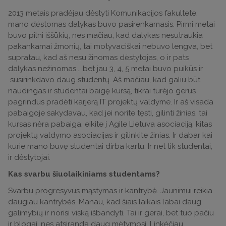
2013 metais pradėjau dėstyti Komunikacijos fakultete,
mano dėstomas dalykas buvo pasirenkamasis. Pirmi metai
buvo pilni iššūkių, nes mačiau, kad dalykas nesutraukia
pakankamai žmonių, tai motyvaciškai nebuvo lengva, bet
supratau, kad aš nesu žinomas dėstytojas, o ir pats
dalykas nežinomas... bet jau 3, 4, 5 metai buvo puikūs ir
susirinkdavo daug studentų. Aš mačiau, kad galiu būt
naudingas ir studentai baigę kursą, tikrai turėjo gerus
pagrindus pradėti karjerą IT projektų valdyme. Ir aš visada
pabaigoje sakydavau, kad jei norite tęsti, gilinti žinias, tai
kursas nėra pabaiga, eikite į Agile Lietuva asociaciją, kitas
projektų valdymo asociacijas ir gilinkite žinias. Ir dabar kai
kurie mano buvę studentai dirba kartu. Ir net tik studentai,
ir dėstytojai.
Kas svarbu šiuolaikiniams studentams?
Svarbu progresyvus mąstymas ir kantrybė. Jaunimui reikia
daugiau kantrybės. Manau, kad šiais laikais labai daug
galimybių ir norisi viską išbandyti. Tai ir gerai, bet tuo pačiu
ir blogai, nes atsiranda daug mėtymosi. Linkėčiau