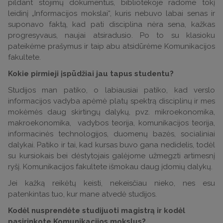
pildant stojimų dokumentus, bibliotekoje radome tokį
leidinį „Informacijos mokslai“, kuris nebuvo labai senas ir
suponavo faktą, kad pati disciplina nėra sena, kažkas
progresyvaus, naujai atsiradusio. Po to su klasioku
pateikėme prašymus ir taip abu atsidūrėme Komunikacijos
fakultete.
Kokie pirmieji įspūdžiai jau tapus studentu?
Studijos man patiko, o labiausiai patiko, kad verslo
informacijos vadyba apėmė platų spektrą disciplinų ir mes
mokėmės daug skirtingų dalykų, pvz. mikroekonomika,
makroekonomika, vadybos teorija, komunikacijos teorija,
informacinės technologijos, duomenų bazės, socialiniai
dalykai. Patiko ir tai, kad kursas buvo gana nedidelis, todėl
su kursiokais bei dėstytojais galėjome užmegzti artimesnį
ryšį. Komunikacijos fakultete išmokau daug įdomių dalykų.
Jei kažką reikėtų keisti, nekeisčiau nieko, nes esu
patenkintas tuo, kur mane atvedė studijos.
Kodėl nusprendėte studijuoti magistrą ir kodėl
pasirinkote Komunikacijos mokslus?