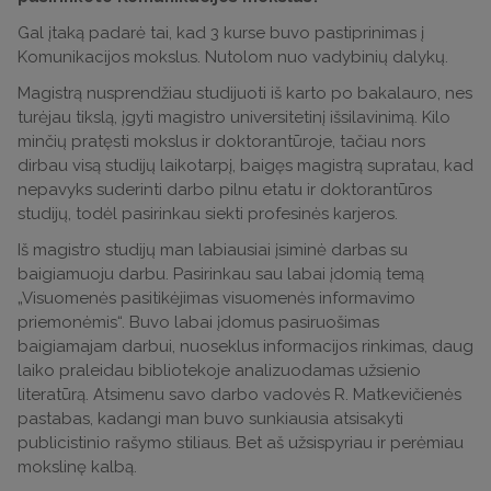
Gal įtaką padarė tai, kad 3 kurse buvo pastiprinimas į
Komunikacijos mokslus. Nutolom nuo vadybinių dalykų.
Magistrą nusprendžiau studijuoti iš karto po bakalauro, nes
turėjau tikslą, įgyti magistro universitetinį išsilavinimą. Kilo
minčių pratęsti mokslus ir doktorantūroje, tačiau nors
dirbau visą studijų laikotarpį, baigęs magistrą supratau, kad
nepavyks suderinti darbo pilnu etatu ir doktorantūros
studijų, todėl pasirinkau siekti profesinės karjeros.
Iš magistro studijų man labiausiai įsiminė darbas su
baigiamuoju darbu. Pasirinkau sau labai įdomią temą
„Visuomenės pasitikėjimas visuomenės informavimo
priemonėmis“. Buvo labai įdomus pasiruošimas
baigiamajam darbui, nuoseklus informacijos rinkimas, daug
laiko praleidau bibliotekoje analizuodamas užsienio
literatūrą. Atsimenu savo darbo vadovės R. Matkevičienės
pastabas, kadangi man buvo sunkiausia atsisakyti
publicistinio rašymo stiliaus. Bet aš užsispyriau ir perėmiau
mokslinę kalbą.