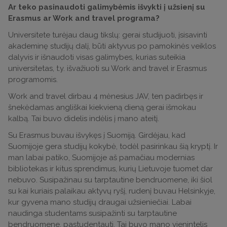
Ar teko pasinaudoti galimybėmis išvykti į užsienį su
Erasmus ar Work and travel programa?
Universitete turėjau daug tikslų: gerai studijuoti, įsisavinti
akademinę studijų dalį, būti aktyvus po pamokinės veiklos
dalyvis ir išnaudoti visas galimybes, kurias suteikia
universitetas, t.y. išvažiuoti su Work and travel ir Erasmus
programomis.
Work and travel dirbau 4 mėnesius JAV, ten padirbęs ir
šnekėdamas angliškai kiekvieną dieną gerai išmokau
kalbą. Tai buvo didelis indėlis į mano ateitį.
Su Erasmus buvau išvykęs į Suomiją. Girdėjau, kad
Suomijoje gera studijų kokybė, todėl pasirinkau šią kryptį. Ir
man labai patiko, Suomijoje aš pamačiau modernias
bibliotekas ir kitus sprendimus, kurių Lietuvoje tuomet dar
nebuvo. Susipažinau su tarptautine bendruomene, iki šiol
su kai kuriais palaikau aktyvų ryšį, rudenį buvau Helsinkyje,
kur gyvena mano studijų draugai užsieniečiai. Labai
naudinga studentams susipažinti su tarptautine
bendruomene, pastudentauti. Tai buvo mano vienintelis