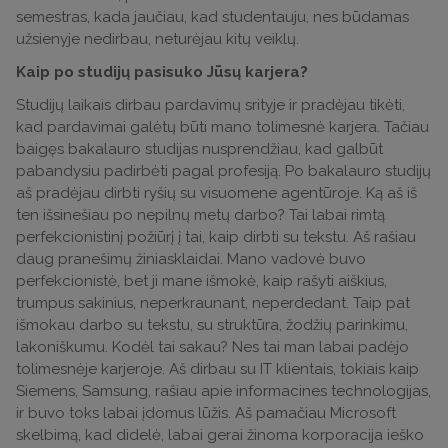
semestras, kada jaučiau, kad studentauju, nes būdamas
užsienyje nedirbau, neturėjau kitų veiklų.
Kaip po studijų pasisuko Jūsų karjera?
Studijų laikais dirbau pardavimų srityje ir pradėjau tikėti,
kad pardavimai galėtų būti mano tolimesnė karjera. Tačiau
baigęs bakalauro studijas nusprendžiau, kad galbūt
pabandysiu padirbėti pagal profesiją. Po bakalauro studijų
aš pradėjau dirbti ryšių su visuomene agentūroje. Ką aš iš
ten išsinešiau po nepilnų metų darbo? Tai labai rimtą
perfekcionistinį požiūrį į tai, kaip dirbti su tekstu. Aš rašiau
daug pranešimų žiniasklaidai. Mano vadovė buvo
perfekcionistė, bet ji mane išmokė, kaip rašyti aiškius,
trumpus sakinius, neperkraunant, neperdedant. Taip pat
išmokau darbo su tekstu, su struktūra, žodžių parinkimu,
lakoniškumu. Kodėl tai sakau? Nes tai man labai padėjo
tolimesnėje karjeroje. Aš dirbau su IT klientais, tokiais kaip
Siemens, Samsung, rašiau apie informacines technologijas,
ir buvo toks labai įdomus lūžis. Aš pamačiau Microsoft
skelbimą, kad didelė, labai gerai žinoma korporacija ieško