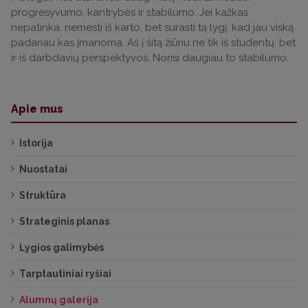
progresyvumo, kantrybės ir stabilumo. Jei kažkas
nepatinka, nemesti iš karto, bet surasti tą lygį, kad jau viską
padariau kas įmanoma. Aš į šitą žiūriu ne tik iš studentų, bet
ir iš darbdavių perspektyvos. Norisi daugiau to stabilumo.
Apie mus
Istorija
Nuostatai
Struktūra
Strateginis planas
Lygios galimybės
Tarptautiniai ryšiai
Alumnų galerija