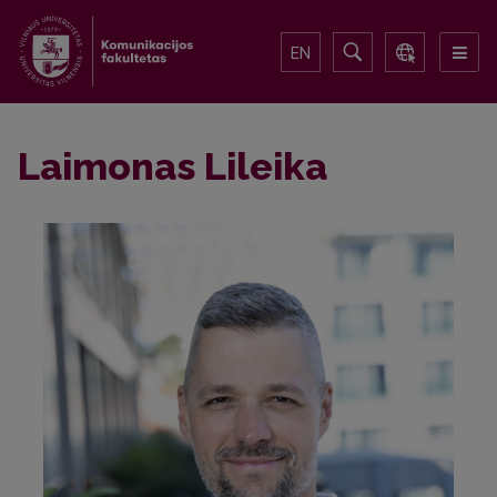
EN
Laimonas Lileika