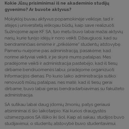
Kokie Jūsų prisiminimai iš ne akademinio studijų
gyvenimo? Ar buvote aktyvus?
Mokykloj buvau aktyvus popamokinėje veikloje, tad ir
atėjęs į universitetą ieškojau būdų, kaip save realizuoti.
Sužinojome apie KF SA, tuo metu buvo labai mažai aktyvių
narių, kurie turėjo idėjų ir noro veikti. Džiaugiuosi, kad su
bendraminčiais ėmėme ir „prikėlėme“ studentų atstovybę.
Pamenu nuėjome pas administraciją, pasakėme, kad
norime aktyviai veikti, ir jie skyrė mums patalpas. Mes
pradėjome veikti ir administracija pastebėjo, kad iš tiesų
dirbame bendruomenės labui, pradėjome organizuoti
Informacijos dienas. Po kurio laiko administracija sutiko
renovuoti mūsų patalpas, nes matė, kad iš tiesų gerai
dirbame, buvo labai geras bendradarbiavimas su fakulteto
administracija.
SA sutikau labai daug įdomių žmonių, patys geriausi
atsiminimai iš šio laikotarpio. Kai kurios draugystės
užsimezgusios SA išliko iki šiol. Kaip aš sakau, studijos buvo
studijavimui, o studentų atstovybė buvo studentavimui.