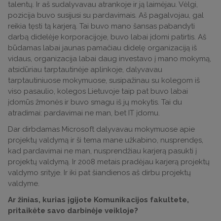
talentų. Ir aš sudalyvavau atrankoje ir ją laimėjau. Vėlgi,
pozicija buvo susijusi su pardavimais. Aš pagalvojau, gal
reikia tęsti tą karjerą. Tai buvo mano šansas pabandyti
darbą didelėje korporacijoje, buvo labai įdomi patirtis. Aš
būdamas labai jaunas pamačiau didelę organizaciją iš
vidaus, organizacija labai daug investavo į mano mokymą,
atsidūriau tarptautinėje aplinkoje, dalyvavau
tarptautiniuose mokymuose, susipažinau su kolegom iš
viso pasaulio, kolegos Lietuvoje taip pat buvo labai
įdomūs žmonės ir buvo smagu iš jų mokytis. Tai du
atradimai: pardavimai ne man, bet IT įdomu.
Dar dirbdamas Microsoft dalyvavau mokymuose apie
projektų valdymą ir ši tema mane užkabino, nusprendęs,
kad pardavimai ne man, nusprendžiau karjerą pasukti į
projektų valdymą. Ir 2008 metais pradėjau karjerą projektų
valdymo srityje. Ir iki pat šiandienos aš dirbu projektų
valdyme.
Ar žinias, kurias įgijote Komunikacijos fakultete,
pritaikėte savo darbinėje veikloje?