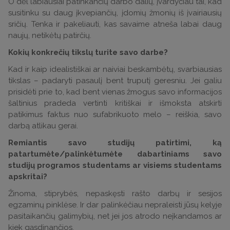
O dėl labiausiai patinkančių darbo dalių, įvardyčiau tai, kad
susitinku su daug įkvepiančių, įdomių žmonių iš įvairiausių
sričių. Tenka ir pakeliauti, kas savaime atneša labai daug
naujų, netikėtų patirčių.
Kokių konkrečių tikslų turite savo darbe?
Kad ir kaip idealistiškai ar naiviai beskambėtų, svarbiausias
tikslas – padaryti pasaulį bent truputį geresniu. Jei galiu
prisidėti prie to, kad bent vienas žmogus savo informacijos
šaltinius pradeda vertinti kritiškai ir išmoksta atskirti
patikimus faktus nuo sufabrikuoto melo – reiškia, savo
darbą atlikau gerai.
Remiantis savo studijų patirtimi, ką
patartumėte/palinkėtumėte dabartiniams savo
studijų programos studentams ar visiems studentams
apskritai?
Žinoma, stiprybės, nepaskęsti rašto darbų ir sesijos
egzaminų pinklėse. Ir dar palinkėčiau nepraleisti jūsų kelyje
pasitaikančių galimybių, net jei jos atrodo neįkandamos ar
kiek gąsdinančios.