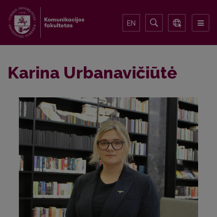
EN
Karina Urbanavičiūtė