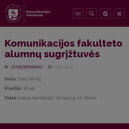
EN
Komunikacijos fakulteto
alumnų sugrįžtuvės
ĮVYKĘ RENGINIAI
2025-04-25
Data
: 2025-06-05
Pradžia:
18 val.
Vieta:
baras „Sanatorija“, Vilniaus g. 22, Vilnius