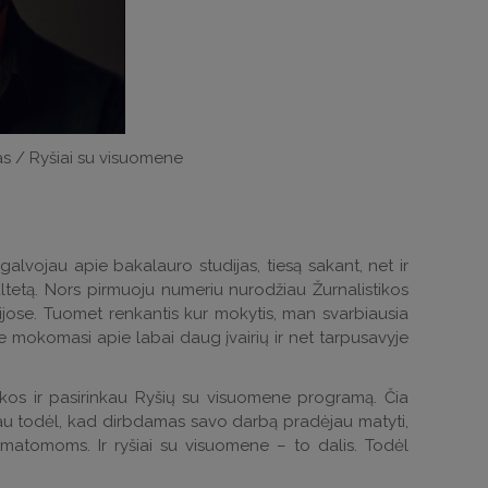
s / Ryšiai su visuomene
galvojau apie bakalauro studijas, tiesą sakant, net ir
ltetą. Nors pirmuoju numeriu nurodžiau Žurnalistikos
dijose. Tuomet renkantis kur mokytis, man svarbiausia
te mokomasi apie labai daug įvairių ir net tarpusavyje
ukos ir pasirinkau Ryšių su visuomene programą. Čia
kau todėl, kad dirbdamas savo darbą pradėjau matyti,
u matomoms. Ir ryšiai su visuomene – to dalis. Todėl