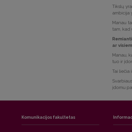
Tikslų yr
ambicija y
Manau tai
tam, kad 
Remianti
ar visie
Manau, ka
tuo ir įd
Tai liečia
Svarbiaus
įdomu pač
Komunikacijos fakultetas
Informac