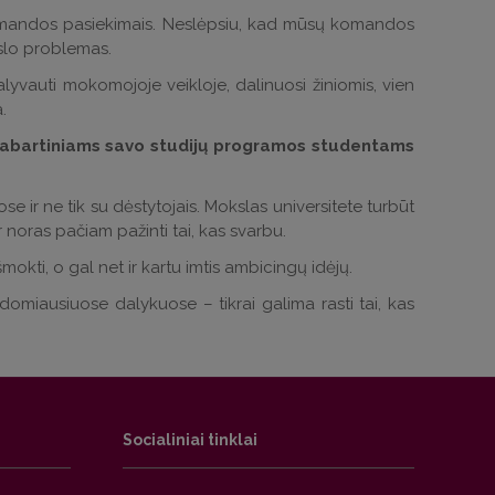
– su komandos pasiekimais. Neslėpsiu, kad mūsų komandos
erslo problemas.
dalyvauti mokomojoje veikloje, dalinuosi žiniomis, vien
.
dabartiniams savo studijų programos studentams
e ir ne tik su dėstytojais. Mokslas universitete turbūt
 noras pačiam pažinti tai, kas svarbu.
mokti, o gal net ir kartu imtis ambicingų idėjų.
eįdomiausiuose dalykuose – tikrai galima rasti tai, kas
Socialiniai tinklai