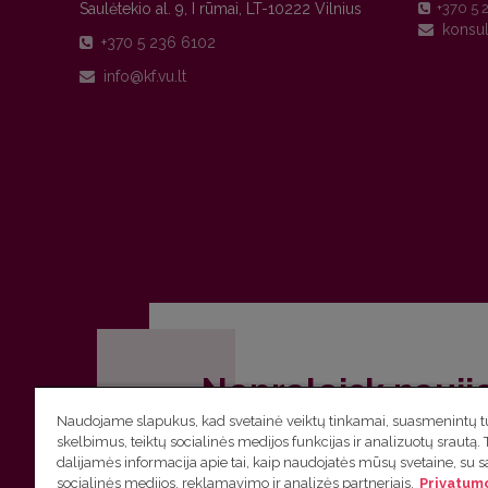
Saulėtekio al. 9, I rūmai, LT-10222 Vilnius
+370 5 
+370 5 236 6102
Nepraleisk nauji
Naudojame slapukus, kad svetainė veiktų tinkamai, suasmenintų tu
Užsiprenumeruok Komunikacijos fakult
skelbimus, teiktų socialinės medijos funkcijas ir analizuotų srautą. 
dalijamės informacija apie tai, kaip naudojatės mūsų svetaine, su 
socialinės medijos, reklamavimo ir analizės partneriais.
Privatumo