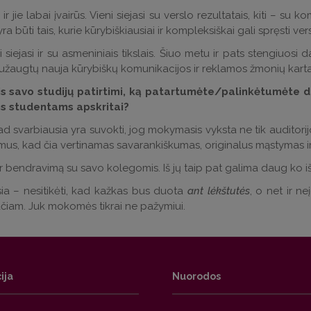
a ir jie labai įvairūs. Vieni siejasi su verslo rezultatais, kiti 
ra būti tais, kurie kūrybiškiausiai ir kompleksiškai gali spręsti v
 siejasi ir su asmeniniais tikslais. Šiuo metu ir pats stengiuosi 
užaugtų nauja kūrybiškų komunikacijos ir reklamos žmonių karta
s savo studijų patirtimi, ką patartumėte/palinkėtumėte 
ms studentams apskritai?
d svarbiausia yra suvokti, jog mokymasis vyksta ne tik auditorijos
omus, kad čia vertinamas savarankiškumas, originalus mąstymas ir
 ir bendravimą su savo kolegomis. Iš jų taip pat galima daug ko iš
ia – nesitikėti, kad kažkas bus duota
ant lėkštutės
, o net ir n
iam. Juk mokomės tikrai ne pažymiui.
ija
Nuorodos