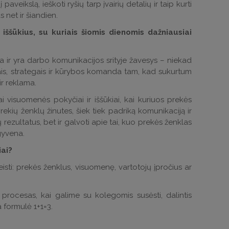
veikslą, ieškoti ryšių tarp įvairių detalių ir taip kurti
 net ir šiandien.
iššūkius, su kuriais šiomis dienomis dažniausiai
a ir yra darbo komunikacijos srityje žavesys – niekad
tais, strategais ir kūrybos komanda tam, kad sukurtum
ir reklama.
i visuomenės pokyčiai ir iššūkiai, kai kuriuos prekės
ekių ženklų žinutes, šiek tiek padriką komunikaciją ir
etų rezultatus, bet ir galvoti apie tai, kuo prekės ženklas
gyvena.
iai?
sti: prekės ženklus, visuomenę, vartotojų įpročius ar
rocesas, kai galime su kolegomis susėsti, dalintis
a formulė 1+1=3.