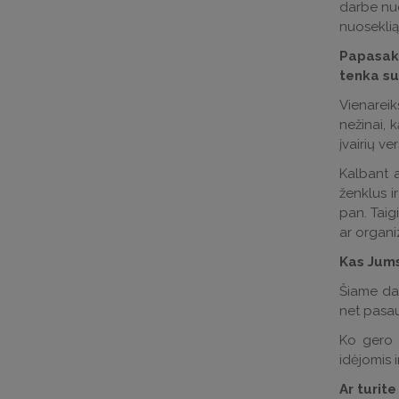
darbe nuol
nuoseklią
Papasako
tenka su
Vienareik
nežinai, 
įvairių v
Kalbant a
ženklus i
pan. Taigi
ar organi
Kas Jums
Šiame dar
net pasaul
Ko gero 
idėjomis i
Ar turit