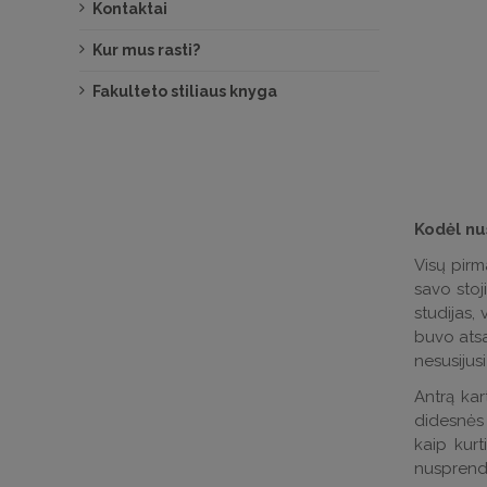
Kontaktai
Kur mus rasti?
Fakulteto stiliaus knyga
Kodėl nu
Visų pirm
savo stoj
studijas,
buvo atsa
nesusijus
Antrą kar
didesnės 
kaip kurt
nusprendži