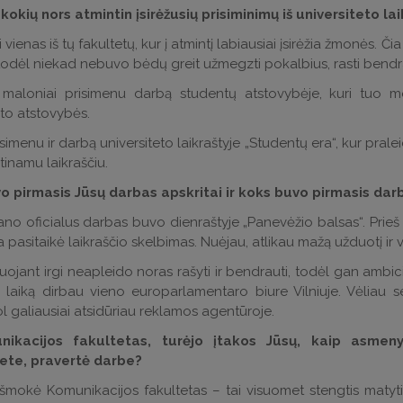
 kokių nors atmintin įsirėžusių prisiminimų iš universiteto la
vienas iš tų fakultetų, kur į atmintį labiausiai įsirėžia žmonės. 
odėl niekad nebuvo bėdų greit užmegzti pokalbius, rasti bendra
maloniai prisimenu darbą studentų atstovybėje, kuri tuo met
eto atstovybės.
risimenu ir darbą universiteto laikraštyje „Studentų era“, kur pr
tinamu laikraščiu.
o pirmasis Jūsų darbas apskritai ir koks buvo pirmasis dar
no oficialus darbas buvo dienraštyje „Panevėžio balsas“. Prieš
čia pasitaikė laikraščio skelbimas. Nuėjau, atlikau mažą užduotį ir v
juojant irgi neapleido noras rašyti ir bendrauti, todėl gan ambic
rį laiką dirbau vieno europarlamentaro biure Vilniuje. Vėliau
ol galiausiai atsidūriau reklamos agentūroje.
ikacijos fakultetas, turėjo įtakos Jūsų, kaip asmenybė
tete, pravertė darbe?
 išmokė Komunikacijos fakultetas – tai visuomet stengtis matyti 