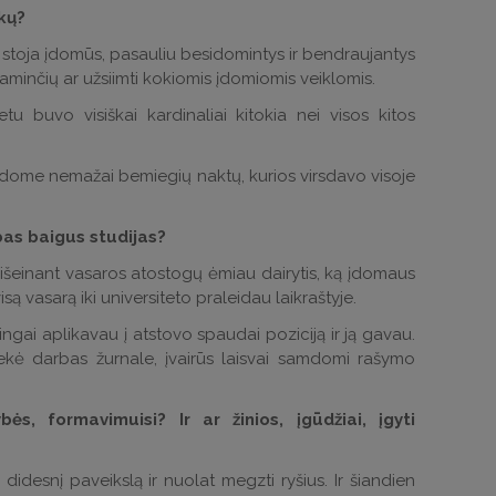
ikų?
Čia stoja įdomūs, pasauliu besidomintys ir bendraujantys
minčių ar užsiimti kokiomis įdomiomis veiklomis.
u buvo visiškai kardinaliai kitokia nei visos kitos
aleidome nemažai bemiegių naktų, kurios virsdavo visoje
bas baigus studijas?
 išeinant vasaros atostogų ėmiau dairytis, ką įdomaus
isą vasarą iki universiteto praleidau laikraštyje.
ingai aplikavau į atstovo spaudai poziciją ir ją gavau.
 sekė darbas žurnale, įvairūs laisvai samdomi rašymo
s, formavimuisi? Ir ar žinios, įgūdžiai, įgyti
didesnį paveikslą ir nuolat megzti ryšius. Ir šiandien