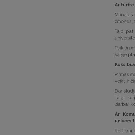
Ar turite
Manau tai 
žmonės, t
Taip pat 
universit
Puikiai p
šalyje pla
Koks buv
Pirmas ma
veikti ir 
Dar studi
Taigi, ku
darbai, k
Ar Komun
universi
Ko tikrai