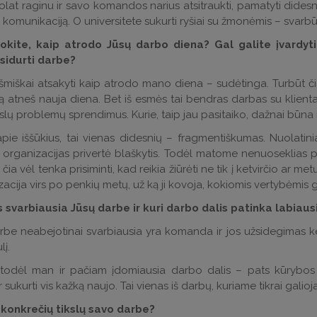
at raginu ir savo komandos narius atsitraukti, pamatyti didesnį pa
 komunikaciją. O universitete sukurti ryšiai su žmonėmis – svarbūs
kite, kaip atrodo Jūsų darbo diena? Gal galite įvardyti 
sidurti darbe?
šmiškai atsakyti kaip atrodo mano diena – sudėtinga. Turbūt či
ką atneš nauja diena. Bet iš esmės tai bendras darbas su klien
erslų problemų sprendimus. Kurie, taip jau pasitaiko, dažnai būna 
pie iššūkius, tai vienas didesnių – fragmentiškumas. Nuolatinia
r organizacijas privertė blaškytis. Todėl matome nenuoseklias pr
 čia vėl tenka prisiminti, kad reikia žiūrėti ne tik į ketvirčio ar m
zacija virs po penkių metų, už ką ji kovoja, kokiomis vertybėmis 
 svarbiausia Jūsų darbe ir kuri darbo dalis patinka labiaus
be neabejotinai svarbiausia yra komanda ir jos užsidegimas kei
į.
todėl man ir pačiam įdomiausia darbo dalis – pats kūrybos p
r sukurti vis kažką naujo. Tai vienas iš darbų, kuriame tikrai galioj
e konkrečių tikslų savo darbe?