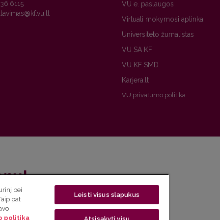
236 6115
VU e. paslaugos
Virtuali mokymosi aplinka
Universiteto žurnalistas
VU SA KF
VU KF SMD
Karjera.lt
VU privatumo politika
enų!
rinį bei
Leisti visus slapukus
eto naujienlaiškį ir sužinok aktualijas pirmas!
Taip pat
savo
 politika
Atsisakyti visų