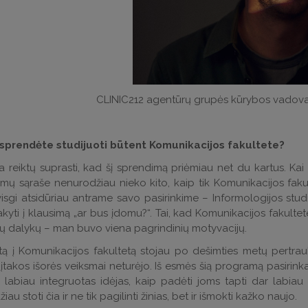
CLINIC212 agentūrų grupės kūrybos vadova
sprendėte studijuoti būtent Komunikacijos fakultete?
a reiktų suprasti, kad šį sprendimą priėmiau net du kartus. Kai 
imų sąraše nenurodžiau nieko kito, kaip tik Komunikacijos faku
 visgi atsidūriau antrame savo pasirinkime – Informologijos stu
kyti į klausimą „ar bus įdomu?“. Tai, kad Komunikacijos fakulte
ių dalykų – man buvo viena pagrindinių motyvacijų.
tą į Komunikacijos fakultetą stojau po dešimties metų pertra
įtakos išorės veiksmai neturėjo. Iš esmės šią programą pasirin
i labiau integruotas idėjas, kaip padėti joms tapti dar labia
au stoti čia ir ne tik pagilinti žinias, bet ir išmokti kažko naujo.