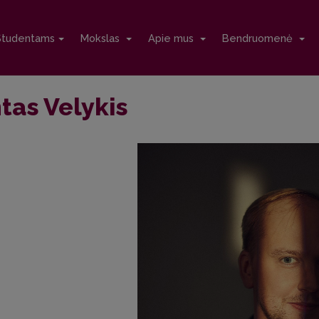
Studentams
Mokslas
Apie mus
Bendruomenė
tas Velykis