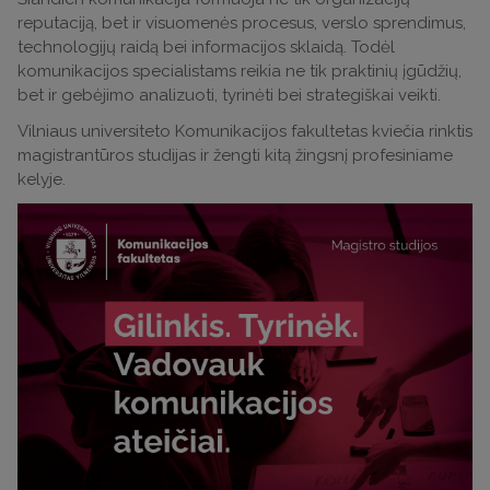
reputaciją, bet ir visuomenės procesus, verslo sprendimus,
technologijų raidą bei informacijos sklaidą. Todėl
komunikacijos specialistams reikia ne tik praktinių įgūdžių,
bet ir gebėjimo analizuoti, tyrinėti bei strategiškai veikti.
Vilniaus universiteto Komunikacijos fakultetas kviečia rinktis
magistrantūros studijas ir žengti kitą žingsnį profesiniame
kelyje.