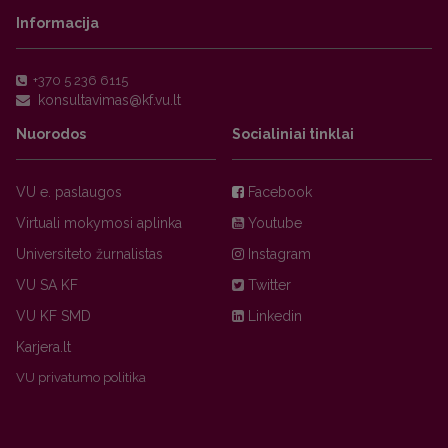
Informacija
+370 5 236 6115
Nuorodos
Socialiniai tinklai
VU e. paslaugos
Facebook
Virtuali mokymosi aplinka
Youtube
Universiteto žurnalistas
Instagram
VU SA KF
Twitter
VU KF SMD
Linkedin
Karjera.lt
VU privatumo politika