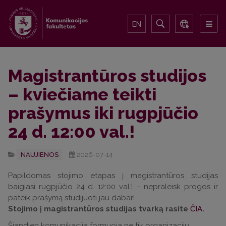
EN
Magistrantūros studijos
– kviečiame teikti
prašymus iki rugpjūčio
24 d. 12:00 val.!
NAUJIENOS
2026-07-14
Papildomas stojimo etapas į magistrantūros studijas
baigiasi rugpjūčio 24 d. 12:00 val.! – nepraleisk progos ir
pateik prašymą studijuoti jau dabar!
Stojimo į magistrantūros studijas tvarką rasite
ČIA
.
Šiandien komunikacija formuoja ne tik organizacijų