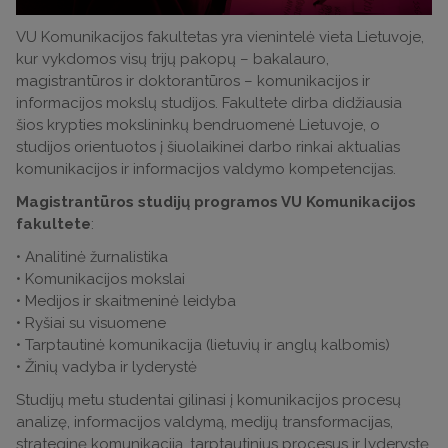
VU Komunikacijos fakultetas yra vienintelė vieta Lietuvoje,
kur vykdomos visų trijų pakopų – bakalauro,
magistrantūros ir doktorantūros – komunikacijos ir
informacijos mokslų studijos. Fakultete dirba didžiausia
šios krypties mokslininkų bendruomenė Lietuvoje, o
studijos orientuotos į šiuolaikinei darbo rinkai aktualias
komunikacijos ir informacijos valdymo kompetencijas.
Magistrantūros studijų programos VU Komunikacijos
fakultete
:
• Analitinė žurnalistika
• Komunikacijos mokslai
• Medijos ir skaitmeninė leidyba
• Ryšiai su visuomene
• Tarptautinė komunikacija (lietuvių ir anglų kalbomis)
• Žinių vadyba ir lyderystė
Studijų metu studentai gilinasi į komunikacijos procesų
analizę, informacijos valdymą, medijų transformacijas,
strateginę komunikaciją, tarptautinius procesus ir lyderystę.