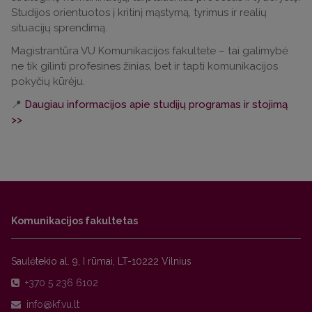
Studijos orientuotos į kritinį mąstymą, tyrimus ir realių
situacijų sprendimą.
Magistrantūra VU Komunikacijos fakultete – tai galimybė
ne tik gilinti profesines žinias, bet ir tapti komunikacijos
pokyčių kūrėju.
📍
Daugiau informacijos apie studijų programas ir stojimą
>>
Komunikacijos fakultetas
Saulėtekio al. 9, I rūmai, LT-10222 Vilnius
+370 5 236 6102