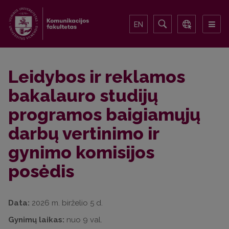
EN
Leidybos ir reklamos
bakalauro studijų
programos baigiamųjų
darbų vertinimo ir
gynimo komisijos
posėdis
Data:
2026 m. birželio 5 d.
Gynimų laikas:
nuo 9 val.