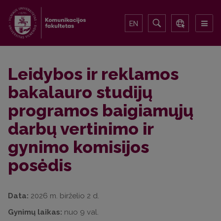
EN
Leidybos ir reklamos
bakalauro studijų
programos baigiamųjų
darbų vertinimo ir
gynimo komisijos
posėdis
Data:
2026 m. birželio 2 d.
Gynimų laikas:
nuo 9 val.