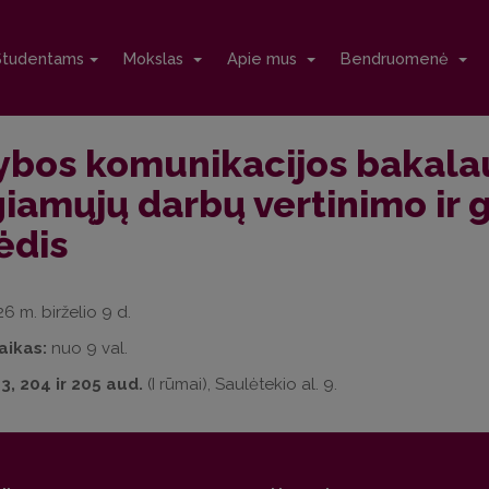
Studentams
Mokslas
Apie mus
Bendruomenė
ybos komunikacijos bakala
giamųjų darbų vertinimo ir 
ėdis
6 m. birželio 9 d.
aikas:
nuo 9 val.
3, 204 ir 205 aud.
(I rūmai), Saulėtekio al. 9.