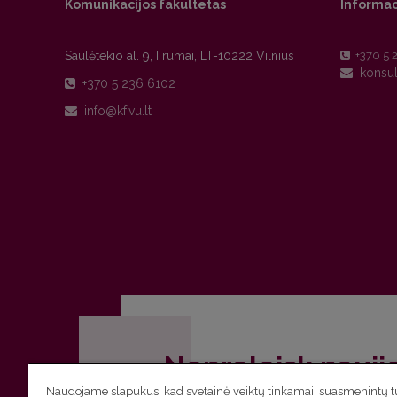
Komunikacijos fakultetas
Informac
Saulėtekio al. 9, I rūmai, LT-10222 Vilnius
+370 5 
+370 5 236 6102
Nepraleisk nauji
Naudojame slapukus, kad svetainė veiktų tinkamai, suasmenintų tu