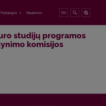
Paslaugos
Naujienos
EN
uro studijų programos
gynimo komisijos