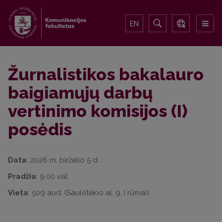
EN
Žurnalistikos bakalauro
baigiamųjų darbų
vertinimo komisijos (I)
posėdis
Data
: 2026 m. birželio 5 d.
Pradžia
: 9.00 val.
Vieta
: 509 aud. (Saulėtekio al. 9, I rūmai).