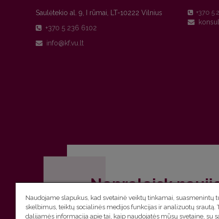
Saulėtekio al. 9, I rūmai, LT-10222 Vilnius
+370 5 
+370 5 236 6102
Nepraleisk nauji
Naudojame slapukus, kad svetainė veiktų tinkamai, suasmenintų tu
Užsiprenumeruok Komunikacijos fakult
skelbimus, teiktų socialinės medijos funkcijas ir analizuotų srautą. 
dalijamės informacija apie tai, kaip naudojatės mūsų svetaine, su 