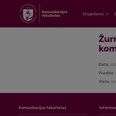
Stojantiems
Žur
komi
Data
: 20
Pradžia
:
Vieta
: 50
Komunikacijos fakultetas
Informac