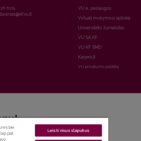
236 6115
VU e. paslaugos
Virtuali mokymosi aplinka
Universiteto žurnalistas
VU SA KF
VU KF SMD
Karjera.lt
VU privatumo politika
enų!
rinį bei
Leisti visus slapukus
eto naujienlaiškį ir sužinok aktualijas pirmas!
Taip pat
savo