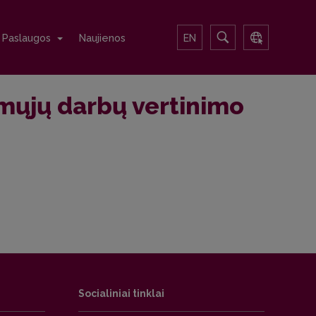
Paslaugos
Naujienos
EN
amųjų darbų vertinimo
Socialiniai tinklai