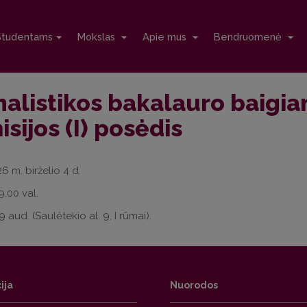
Studentams
Mokslas
Apie mus
Bendruomenė
nalistikos bakalauro baigi
sijos (I) posėdis
26 m. birželio 4 d.
 9.00 val.
9 aud. (Saulėtekio al. 9, I rūmai).
ija
Nuorodos