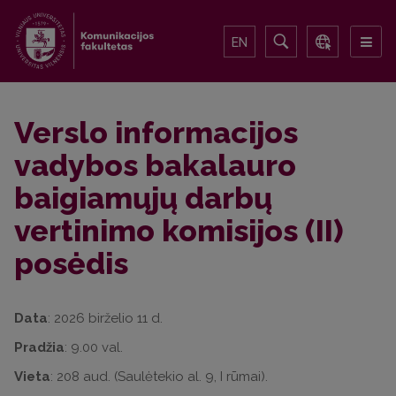
EN
Verslo informacijos
vadybos bakalauro
baigiamųjų darbų
vertinimo komisijos (II)
posėdis
Data
: 2026 birželio 11 d.
Pradžia
: 9.00 val.
Vieta
: 208 aud. (Saulėtekio al. 9, I rūmai).