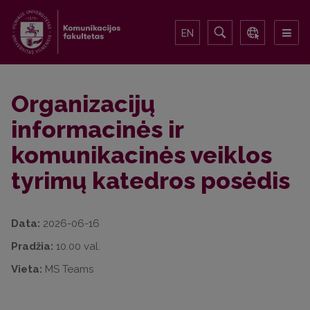
EN
Organizacijų
informacinės ir
komunikacinės veiklos
tyrimų katedros posėdis
Data:
2026-06-16
Pradžia:
10.00 val.
Vieta:
MS Teams