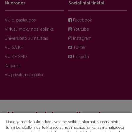
Nuorodos
Socialiniai tinklai
VU e. paslaugos
Facebook
Virtuali mokymosi aplinka
Youtube
Universiteto žurnalistas
Instagram
VU SA KF
Twitter
VU KF SMD
Linkedin
Karjera.lt
VU privatumo politika
Nepraleisk naujienų!
Naudojame slapukus, kad svetainė veiktų tinkamai, suasmenintų
turinį bei skelbimus, teiktų socialinės medijos funkcijas ir analizuotų
Užsiprenumeruok Komunikacijos fakulteto naujienlaiškį