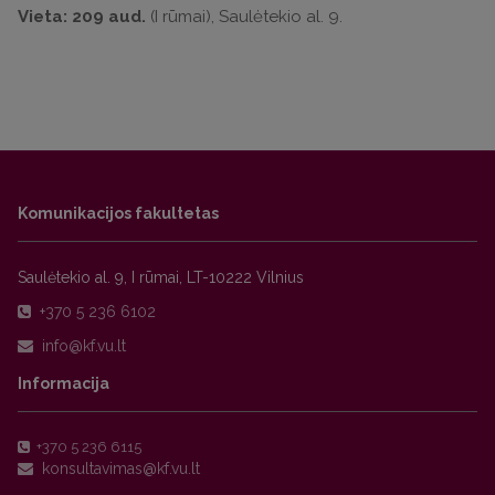
Vieta:
209 aud.
(I rūmai), Saulėtekio al. 9.
Komunikacijos fakultetas
Saulėtekio al. 9, I rūmai, LT-10222 Vilnius
+370 5 236 6102
Informacija
+370 5 236 6115