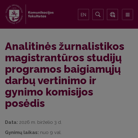
EN
Analitinės žurnalistikos
magistrantūros studijų
programos baigiamųjų
darbų vertinimo ir
gynimo komisijos
posėdis
Data:
2026 m. birželio 3 d.
Gynimų laikas:
nuo 9 val.